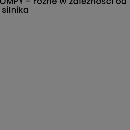
MPY - różne w zależności od
silnika