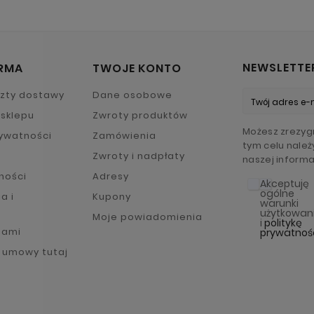
NEWSLETTE
IRMA
TWOJE KONTO
szty dostawy
Dane osobowe
sklepu
Zwroty produktów
Możesz zrezygn
rywatności
Zamówienia
tym celu należ
Zwroty i nadpłaty
naszej informa
ności
Adresy
Akceptuję
ogólne
a i
Kupony
warunki
e
użytkowan
Moje powiadomienia
i
politykę
nami
prywatnoś
 umowy tutaj