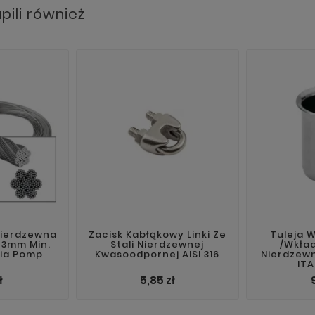
upili również
Nierdzewna
Zacisk Kabłąkowy Linki Ze
Tuleja 
i 3mm Min.
Stali Nierdzewnej
/wkład
ia Pomp
Kwasoodpornej AISI 316
Nierdzewn
ITA
ł
5,85 zł