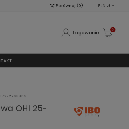
Porównaj
(0)
PLN zł

0
Logowanie
NTAKT
07222763865
wa OHI 25-