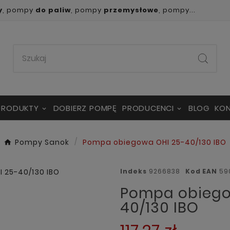
y
, pompy
do paliw
, pompy
przemysłowe
, pompy...
PRODUKTY
DOBIERZ POMPĘ
PRODUCENCI
BLOG
KO
Pompy Sanok
Pompa obiegowa OHI 25-40/130 IBO
Indeks
9266838
Kod EAN
59
Pompa obiego
40/130 IBO