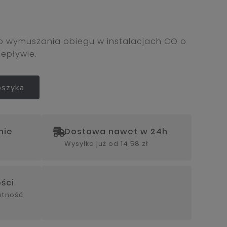
 wymuszania obiegu w instalacjach CO o
epływie.
oszyka
nie
Dostawa nawet w 24h
Wysyłka już od
14,58 zł
ści
łatność