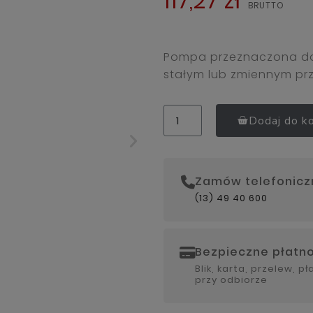
117,27 zł
Pompa przeznaczona do
stałym lub zmiennym prz
Dodaj do k
Zamów telefonicz
(13) 49 40 600
Bezpieczne płatno
Blik, karta, przelew, p
przy odbiorze