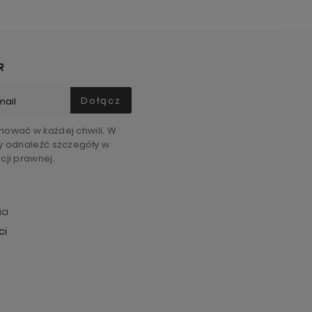
R
Dołącz
ować w każdej chwili. W
y odnaleźć szczegóły w
cji prawnej.
ia
ci