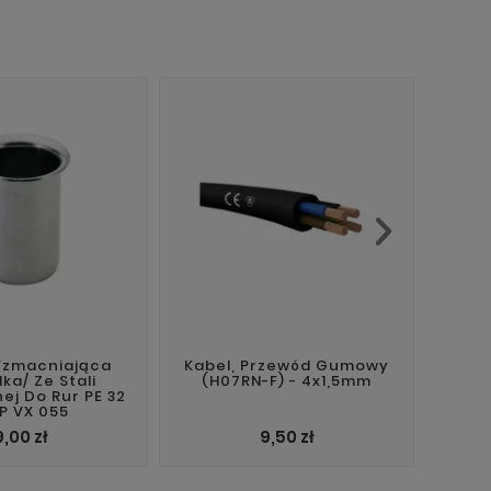
Kab
HELU
Wzmacniająca
Kabel, Przewód Gumowy
ka/ Ze Stali
(H07RN-F) - 4x1,5mm
ej Do Rur PE 32
P VX 055
9,00 zł
9,50 zł