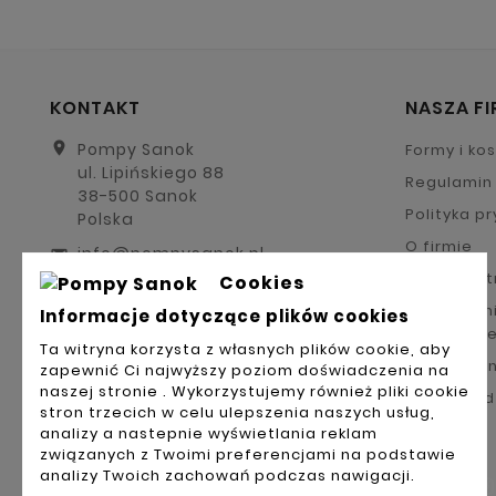
KONTAKT
NASZA F
location_on
Pompy Sanok
Formy i ko
ul. Lipińskiego 88
Regulamin 
38-500 Sanok
Polityka p
Polska
O firmie
info@pompysanok.pl
email
Formy płat
Cookies
telefon: (13) 49 40 600
call
Odstąpieni
Informacje dotyczące plików cookies
reklamacj
Ta witryna korzysta z własnych plików cookie, aby
Kontakt z 
zapewnić Ci najwyższy poziom doświadczenia na
naszej stronie . Wykorzystujemy również pliki cookie
Odstąp od
stron trzecich w celu ulepszenia naszych usług,
analizy a nastepnie wyświetlania reklam
związanych z Twoimi preferencjami na podstawie
analizy Twoich zachowań podczas nawigacji.