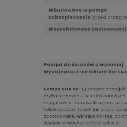
Wbudowane w pompę
zabezpieczenie
przed przegr
Wszechstronne zastosowani
Pompa do ścieków o wysokiej
wydajności z wirnikiem Vortex
Pompa VOX 50-1,1
została zaprojek
myślą o tłoczeniu ścieków surowych,
mogą zawierać kawałki szmat, sznu
także osadów, takich jak piach. Dzięk
zastosowaniu
wirnika Vortex
,
pomp
ścieków
z łatwością radzi sobie z