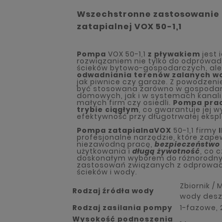
Wszechstronne zastosowanie
zatapialnej VOX 50-1,1
Pompa
VOX 50-1,1
z pływakiem
jest 
rozwiązaniem nie tylko do odprowa
ścieków bytowo-gospodarczych, ale
odwadniania terenów zalanych w
jak piwnice czy garaże. Z powodzen
być stosowana zarówno w gospoda
domowych, jak i w systemach kanal
małych firm czy osiedli.
Pompa prac
trybie ciągłym
, co gwarantuje jej 
efektywność przy długotrwałej ekspl
Pompa zatapialna
VOX
50-1,1 firmy
profesjonalne narzędzie, które zape
niezawodną pracę,
bezpieczeństwo
użytkowania i
długą żywotność
, co c
doskonałym wyborem do różnorodn
zastosowań związanych z odprowa
ścieków i wody.
Zbiornik /
Rodzaj źródła wody
wody des
Rodzaj zasilania pompy
1-fazowe, 
Wysokość podnoszenia