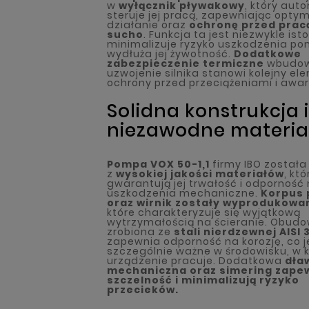
w
wyłącznik pływakowy
, który aut
steruje jej pracą, zapewniając opty
działanie oraz
ochronę przed prac
sucho
. Funkcja ta jest niezwykle ist
minimalizuje ryzyko uszkodzenia po
wydłuża jej żywotność.
Dodatkowe
zabezpieczenie termiczne
wbudow
uzwojenie silnika stanowi kolejny el
ochrony przed przeciążeniami i awar
Solidna konstrukcja i
niezawodne materia
Pompa VOX 50-1,1
firmy IBO został
z
wysokiej jakości materiałów
, któ
gwarantują jej trwałość i odporność
uszkodzenia mechaniczne.
Korpus
oraz wirnik zostały wyprodukowan
które charakteryzuje się wyjątkową
wytrzymałością na ścieranie. Obudow
zrobiona ze
stali nierdzewnej AISI 
zapewnia odporność na korozję, co j
szczególnie ważne w środowisku, w 
urządzenie pracuje. Dodatkowa
dła
mechaniczna oraz simering zape
szczelność i minimalizują ryzyko
przecieków.