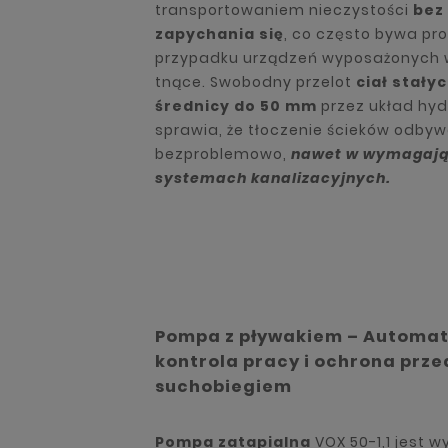
transportowaniem nieczystości
bez
zapychania się
, co często bywa p
przypadku urządzeń wyposażonych 
tnące. Swobodny przelot
ciał stałyc
średnicy do 50 mm
przez układ hyd
sprawia, że tłoczenie ścieków odbyw
bezproblemowo,
nawet w wymagaj
systemach kanalizacyjnych.
Pompa z pływakiem – Automa
kontrola pracy i ochrona prze
suchobiegiem
Pompa zatapialna
VOX 50-1,1 jest 