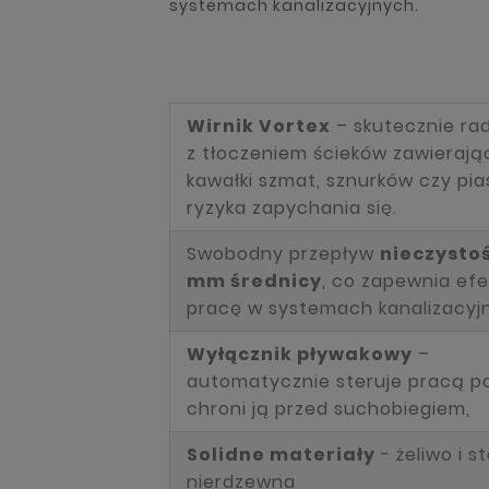
systemach kanalizacyjnych.
Wirnik Vortex
– skutecznie rad
z tłoczeniem ścieków zawieraj
kawałki szmat, sznurków czy pia
ryzyka zapychania się.
Swobodny przepływ
nieczystoś
mm średnicy
, co zapewnia ef
pracę w systemach kanalizacyj
Wyłącznik pływakowy
–
automatycznie steruje pracą p
chroni ją przed suchobiegiem,
Solidne materiały
- żeliwo i st
nierdzewna