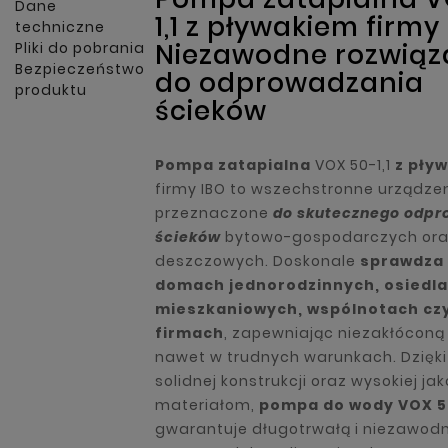
Dane
1,1 z pływakiem firmy
techniczne
Niezawodne rozwiąz
Pliki do pobrania
Bezpieczeństwo
do odprowadzania
produktu
ścieków
Pompa zatapialna
VOX 50-1,1
z pły
firmy IBO to wszechstronne urządze
przeznaczone
do skutecznego odp
ścieków
bytowo-gospodarczych or
deszczowych. Doskonale
sprawdza 
domach jednorodzinnych, osiedl
mieszkaniowych, wspólnotach cz
firmach
, zapewniając niezakłóconą
nawet w trudnych warunkach. Dzięki
solidnej konstrukcji oraz wysokiej jak
materiałom,
pompa do wody VOX 50
gwarantuje długotrwałą i niezawod