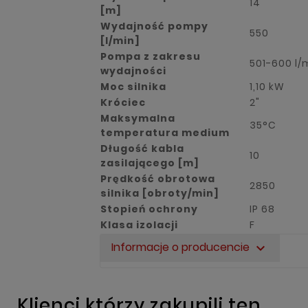
14
[m]
Wydajność pompy
550
[l/min]
Pompa z zakresu
501-600 l/
wydajności
Moc silnika
1,10 kW
Króciec
2"
Maksymalna
35°C
temperatura medium
Długość kabla
10
zasilającego [m]
Prędkość obrotowa
2850
silnika [obroty/min]
Stopień ochrony
IP 68
Klasa izolacji
F
Informacje o producencie
expand_more
Klienci którzy zakupili ten