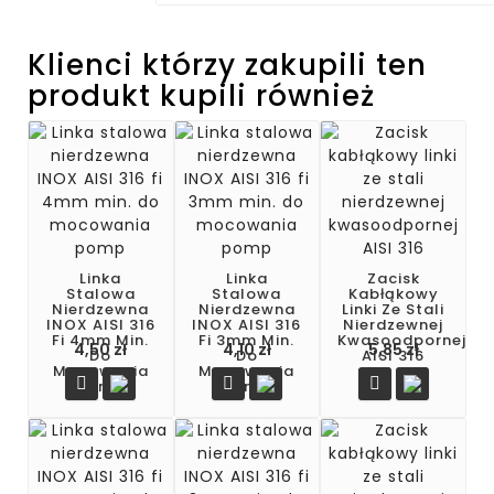
Klienci którzy zakupili ten
produkt kupili również
Linka
Linka
Zacisk
Stalowa
Stalowa
Kabłąkowy
Nierdzewna
Nierdzewna
Linki Ze Stali
INOX AISI 316
INOX AISI 316
Nierdzewnej
Fi 4mm Min.
Fi 3mm Min.
Kwasoodpornej
4,50 zł
4,10 zł
5,85 zł
Do
Do
AISI 316
Mocowania
Mocowania



Pomp
Pomp