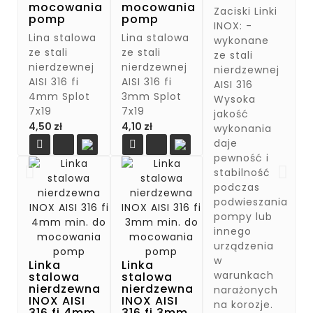
mocowania
mocowania
Zaciski Linki
pomp
pomp
INOX: -
Lina stalowa
Lina stalowa
wykonane
ze stali
ze stali
ze stali
nierdzewnej
nierdzewnej
nierdzewnej
AISI 316 fi
AISI 316 fi
AISI 316
4mm Splot
3mm Splot
Wysoka
7x19
7x19
jakość
Cena
Cena
4,50 zł
4,10 zł
wykonania
daje


pewność i
stabilność
podczas
podwieszania
pompy lub
innego
urządzenia
w
Linka
Linka
warunkach
stalowa
stalowa
nierdzewna
nierdzewna
narażonych
INOX AISI
INOX AISI
na korozje.
316 fi 4mm
316 fi 3mm