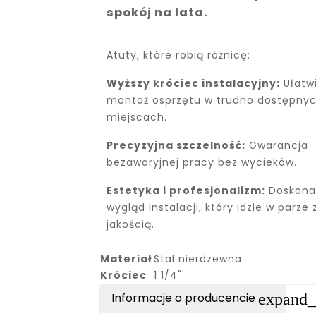
spokój na lata.
Atuty, które robią różnicę:
Wyższy króciec instalacyjny:
Ułatw
montaż osprzętu w trudno dostępny
miejscach.
Precyzyjna szczelność:
Gwarancja
bezawaryjnej pracy bez wycieków.
Estetyka i profesjonalizm:
Doskona
wygląd instalacji, który idzie w parze z
jakością.
Materiał
Stal nierdzewna
Króciec
1 1/4"
expand
Informacje o producencie