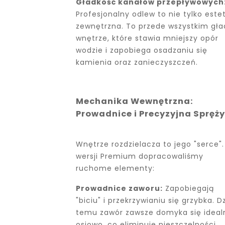
Gładkość kanałów przepływowych
Profesjonalny odlew to nie tylko este
zewnętrzna. To przede wszystkim gła
wnętrze, które stawia mniejszy opór
wodzie i zapobiega osadzaniu się
kamienia oraz zanieczyszczeń.
Mechanika Wewnętrzna:
Prowadnice i Precyzyjna Spręż
Wnętrze rozdzielacza to jego "serce"
wersji Premium dopracowaliśmy
ruchome elementy:
Prowadnice zaworu:
Zapobiegają
"biciu" i przekrzywianiu się grzybka. Dz
temu zawór zawsze domyka się ideal
osiowo, co eliminuje nieszczelności