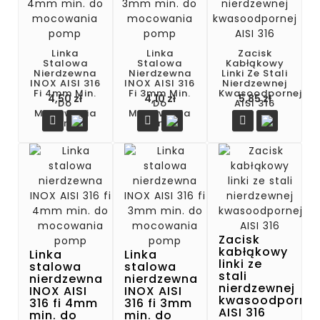
Linka
Linka
Zacisk
Stalowa
Stalowa
Kabłąkowy
Nierdzewna
Nierdzewna
Linki Ze Stali
INOX AISI 316
INOX AISI 316
Nierdzewnej
Fi 4mm Min.
Fi 3mm Min.
Kwasoodpornej
Cena
Cena
Cena
4,50 zł
4,10 zł
5,85 zł
Do
Do
AISI 316
Mocowania
Mocowania



Pomp
Pomp
Zacisk
kabłąkowy
Linka
Linka
linki ze
stalowa
stalowa
stali
nierdzewna
nierdzewna
nierdzewnej
INOX AISI
INOX AISI
kwasoodpornej
316 fi 4mm
316 fi 3mm
AISI 316
min. do
min. do