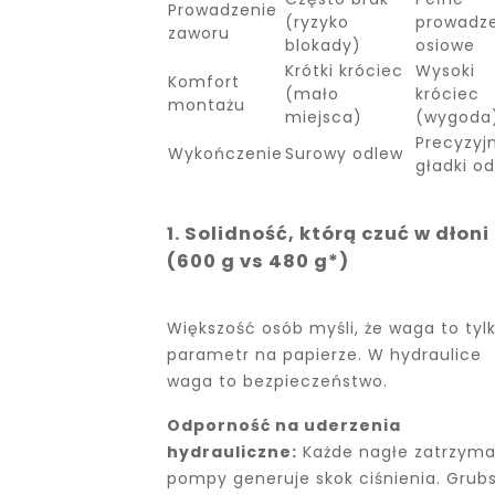
Prowadzenie
(ryzyko
prowadz
zaworu
blokady)
osiowe
Krótki króciec
Wysoki
Komfort
(mało
króciec
montażu
miejsca)
(wygoda
Precyzyjn
Wykończenie
Surowy odlew
gładki o
1. Solidność, którą czuć w dłoni
(600 g vs 480 g*)
Większość osób myśli, że waga to tyl
parametr na papierze. W hydraulice
waga to bezpieczeństwo.
Odporność na uderzenia
hydrauliczne:
Każde nagłe zatrzyma
pompy generuje skok ciśnienia. Grub