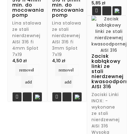
Cena
5,85 zł
min. do
min. do
mocowania
mocowania

pomp
pomp
Lina stalowa
Lina stalowa
ze stali
ze stali
nierdzewnej
nierdzewnej
AISI 316 fi
AISI 316 fi
4mm Splot
3mm Splot
7x19
7x19
Zacisk
Cena
Cena
kabłąkowy
4,50 zł
4,10 zł
linki ze
remove
remove
stali
nierdzewnej
kwasoodpornej
add
add
AISI 316
Zaciski Linki


INOX: -
wykonane
ze stali
nierdzewnej
AISI 316
Wysoka