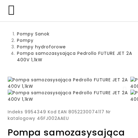

Pompy Sanok
Pompy
Pompy hydroforowe
Pompa samozasysająca Pedrollo FUTURE JET 2A
400V 1,1kW
Indeks
9954349
Kod EAN
8052230074117
Nr
katalogowy
46FJ002AAEU
Pompa samozasysająca