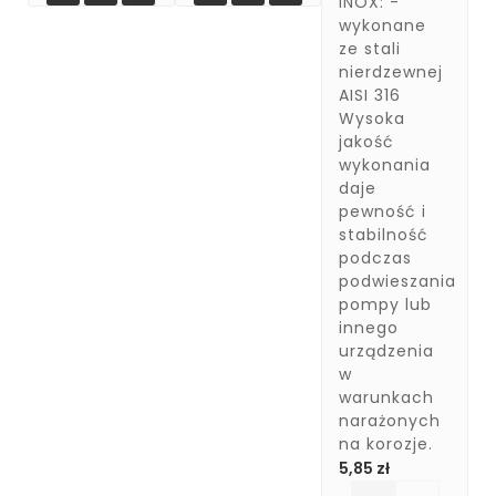
INOX: -
wykonane
ze stali
nierdzewnej
AISI 316
Wysoka
jakość
wykonania
daje
pewność i
stabilność
podczas
podwieszania
pompy lub
innego
urządzenia
w
warunkach
narażonych
na korozje.
Cena
5,85 zł