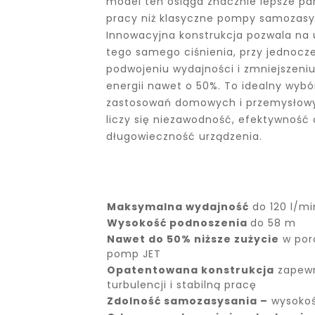
model ten osiąga znacznie lepsze p
pracy niż klasyczne pompy samozasy
Innowacyjna konstrukcja pozwala na 
tego samego ciśnienia, przy jednoc
podwojeniu wydajności i zmniejszeniu
energii nawet o 50%. To idealny wybó
zastosowań domowych i przemysłowy
liczy się niezawodność, efektywność 
długowieczność urządzenia.
M
aksymalna wydajność
do 120 l/mi
Wysokość podnoszenia
do 58 m
Nawet do 50% niższe zużycie
w por
pomp JET
Opatentowana konstrukcja
zapewn
turbulencji i stabilną pracę
Zdolność samozasysania –
wysokoś