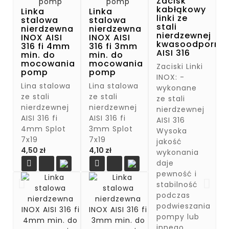
Zacisk
kabłąkowy
Linka
Linka
linki ze
stalowa
stalowa
stali
nierdzewna
nierdzewna
nierdzewnej
INOX AISI
INOX AISI
kwasoodpornej
316 fi 4mm
316 fi 3mm
AISI 316
min. do
min. do
mocowania
mocowania
Zaciski Linki
pomp
pomp
INOX: -
Lina stalowa
Lina stalowa
wykonane
ze stali
ze stali
ze stali
nierdzewnej
nierdzewnej
nierdzewnej
AISI 316 fi
AISI 316 fi
AISI 316
4mm Splot
3mm Splot
Wysoka
7x19
7x19
jakość
Cena
Cena
4,50 zł
4,10 zł
wykonania
daje


pewność i
stabilność
podczas
podwieszania
pompy lub
innego