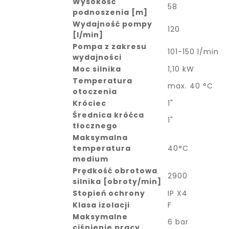
Wysokość
58
podnoszenia [m]
Wydajność pompy
120
[l/min]
Pompa z zakresu
101-150 l/min
wydajności
Moc silnika
1,10 kW
Temperatura
max. 40 °C
otoczenia
Króciec
1"
Średnica króćca
1"
tłocznego
Maksymalna
temperatura
40°C
medium
Prędkość obrotowa
2900
silnika [obroty/min]
Stopień ochrony
IP X4
Klasa izolacji
F
Maksymalne
6 bar
ciśnienie pracy