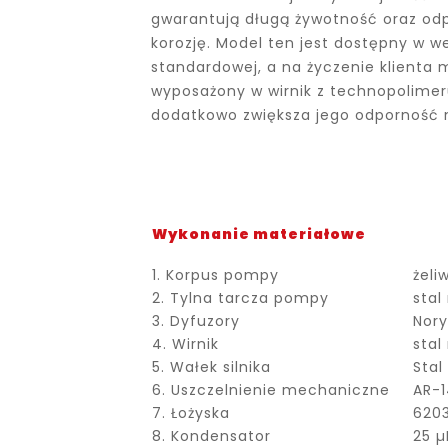
gwarantują długą żywotność oraz od
korozję. Model ten jest dostępny w we
standardowej, a na życzenie klienta
wyposażony w wirnik z technopolimer
dodatkowo zwiększa jego odporność n
Wykonanie materiałowe
1. Korpus pompy
żeli
2. Tylna tarcza pompy
stal
3. Dyfuzory
Nory
4. Wirnik
stal
5. Wałek silnika
Stal
6. Uszczelnienie mechaniczne
AR-
7. Łożyska
6203
8. Kondensator
25 µ