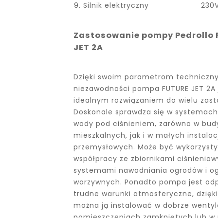
9. Silnik elektryczny
230
Zastosowanie pompy Pedrollo
JET 2A
Dzięki swoim parametrom techniczn
niezawodności pompa FUTURE JET 2A 
idealnym rozwiązaniem do wielu zas
Doskonale sprawdza się w systemach 
wody pod ciśnieniem, zarówno w bu
mieszkalnych, jak i w małych instala
przemysłowych. Może być wykorzyst
współpracy ze zbiornikami ciśnieniow
systemami nawadniania ogrodów i o
warzywnych. Ponadto pompa jest od
trudne warunki atmosferyczne, dzięk
można ją instalować w dobrze wenty
pomieszczeniach zamkniętych lub w