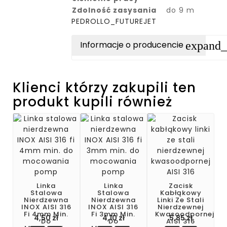
Zdolność zasysania
do 9 m
PEDROLLO_FUTUREJET
expand
Informacje o producencie
Klienci którzy zakupili ten
produkt kupili również
Linka
Linka
Zacisk
Stalowa
Stalowa
Kabłąkowy
Nierdzewna
Nierdzewna
Linki Ze Stali
INOX AISI 316
INOX AISI 316
Nierdzewnej
Fi 4mm Min.
Fi 3mm Min.
Kwasoodpornej
4,50 zł
4,10 zł
5,85 zł
Do
Do
AISI 316