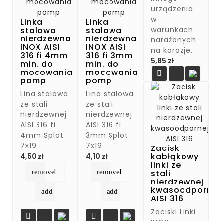
urządzenia
w
Linka
Linka
warunkach
stalowa
stalowa
nierdzewna
nierdzewna
narażonych
INOX AISI
INOX AISI
na korozje.
316 fi 4mm
316 fi 3mm
Cena
5,85 zł
min. do
min. do
mocowania
mocowania

pomp
pomp
Lina stalowa
Lina stalowa
ze stali
ze stali
nierdzewnej
nierdzewnej
AISI 316 fi
AISI 316 fi
4mm Splot
3mm Splot
7x19
7x19
Zacisk
Cena
Cena
kabłąkowy
4,50 zł
4,10 zł
linki ze
remove
remove
stali
nierdzewnej
kwasoodpornej
add
add
AISI 316
Zaciski Linki

