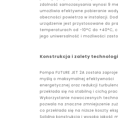
zdolność samozasysania wynosi 9 me
umożliwia efektywne pobieranie wod
obecności powietrza w instalacji. Do
urządzenie jest przystosowane do pr
temperaturach od -10°C do +40°C, c
jego uniwersalność i możliwości zast
Konstrukcja i zalety technolog
Pompa FUTURE JET 2A została zaproj
myślą o maksymalnej efektywności
energetycznej oraz redukcji turbulenc
przekłada się na stabilną i cichą prac
Wykorzystanie nowoczesnych technol
pozwala na znaczne zmniejszenie zuży
co przekłada się na niższe koszty eksp
Solidna konstrukcja i wysoka jakość 