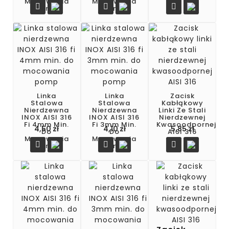
Mocowania
Mocowania



Pomp
Pomp
Linka
Linka
Zacisk
Stalowa
Stalowa
Kabłąkowy
Nierdzewna
Nierdzewna
Linki Ze Stali
INOX AISI 316
INOX AISI 316
Nierdzewnej
Fi 4mm Min.
Fi 3mm Min.
Kwasoodpornej
Cena
Cena
Cena
4,50 zł
4,10 zł
5,85 zł
Do
Do
AISI 316
Mocowania
Mocowania



Pomp
Pomp