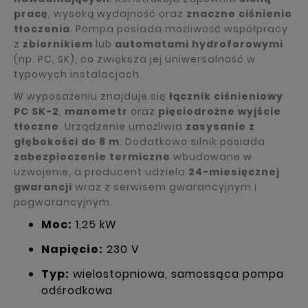
pracę
, wysoką wydajność oraz
znaczne ciśnienie
tłoczenia
. Pompa posiada możliwość współpracy
z
zbiornikiem
lub
automatami hydroforowymi
(np. PC, SK), co zwiększa jej uniwersalność w
typowych instalacjach.
W wyposażeniu znajduje się
łącznik ciśnieniowy
PC SK-2
,
manometr
oraz
pięciodrożne wyjście
tłoczne
. Urządzenie umożliwia
zasysanie z
głębokości do 8 m
. Dodatkowo silnik posiada
zabezpieczenie termiczne
wbudowane w
uzwojenie, a producent udziela
24-miesięcznej
gwarancji
wraz z serwisem gwarancyjnym i
pogwarancyjnym.
Moc:
1,25 kW
Napięcie:
230 V
Typ:
wielostopniowa, samossąca pompa
odśrodkowa