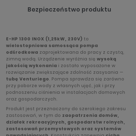
Bezpieczeństwo produktu
E-HP 1300 INOX (1,25kW, 230V)
to
wielostopniowa samossąca pompa
odśrodkowa
zaprojektowana do pracy z czystą,
zimną wodą. Urządzenie wyróżnia się
wysoką
jakością wykonania
i zostało wyposażone w
rozwiązanie zwiększające zdolność zasysania —
tubę Venturiego
. Pompa sprawdza się zarówno
przy poborze wody z własnych ujęć, jak i przy
podnoszeniu ciśnienia w instalacjach domowych
oraz gospodarczych.
Produkt jest przeznaczony do szerokiego zakresu
zastosowań, w tym do
zaopatrzenia domów,
działek rekreacyjnych, gospodarstw rolnych,
zastosowań przemysłowych oraz systemów
nawadniających
. Konstrukcja zapewnia
cichą