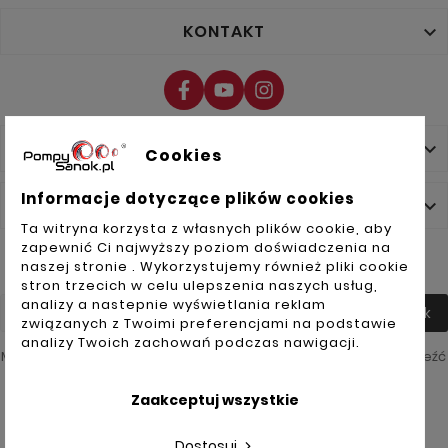
KONTAKT

NASZA FIRMA

Cookies
Informacje dotyczące plików cookies
TWOJE KONTO

Ta witryna korzysta z własnych plików cookie, aby
zapewnić Ci najwyższy poziom doświadczenia na
NEWSLETTER
naszej stronie . Wykorzystujemy również pliki cookie
stron trzecich w celu ulepszenia naszych usług,
analizy a nastepnie wyświetlania reklam
Tak
związanych z Twoimi preferencjami na podstawie
analizy Twoich zachowań podczas nawigacji.
Możesz zrezygnować w każdej chwili. W tym celu należy odnaleźć
szczegóły w naszej informacji prawnej.
Zaakceptuj wszystkie
Akceptuję
ogólne
warunki
Dostosuj