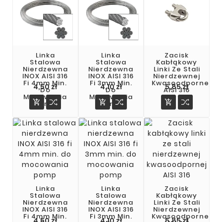
Linka
Linka
Zacisk
Stalowa
Stalowa
Kabłąkowy
Nierdzewna
Nierdzewna
Linki Ze Stali
INOX AISI 316
INOX AISI 316
Nierdzewnej
Fi 4mm Min.
Fi 3mm Min.
Kwasoodpornej
4,50 zł
4,10 zł
5,85 zł
Do
Do
AISI 316
Mocowania
Mocowania



Pomp
Pomp
Linka
Linka
Zacisk
Stalowa
Stalowa
Kabłąkowy
Nierdzewna
Nierdzewna
Linki Ze Stali
INOX AISI 316
INOX AISI 316
Nierdzewnej
Fi 4mm Min.
Fi 3mm Min.
Kwasoodpornej
Cena
Cena
Cena
4,50 zł
4,10 zł
5,85 zł