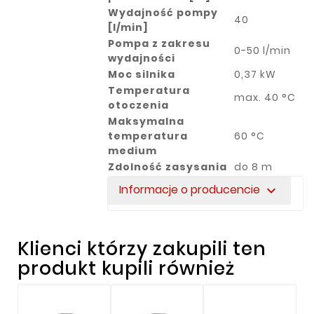
Wydajność pompy
40
[l/min]
Pompa z zakresu
0-50 l/min
wydajności
Moc silnika
0,37 kW
Temperatura
max. 40 °C
otoczenia
Maksymalna
temperatura
60 °C
medium
Zdolność zasysania
do 8 m
Informacje o producencie
expand_more
Klienci którzy zakupili ten
produkt kupili również