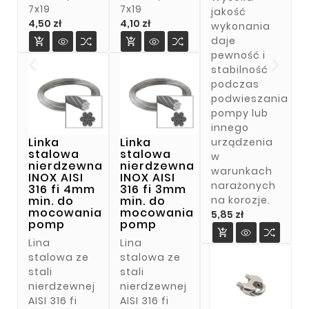
7x19
7x19
jakość
Cena
Cena
4,50 zł
4,10 zł
wykonania
daje


pewność i
stabilność
podczas
podwieszania
pompy lub
innego
Linka
Linka
urządzenia
stalowa
stalowa
w
nierdzewna
nierdzewna
warunkach
INOX AISI
INOX AISI
narażonych
316 fi 4mm
316 fi 3mm
na korozje.
min. do
min. do
mocowania
mocowania
Cena
5,85 zł
pomp
pomp

Lina
Lina
stalowa ze
stalowa ze
stali
stali
nierdzewnej
nierdzewnej
AISI 316 fi
AISI 316 fi