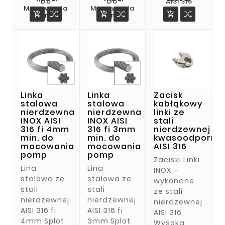
Do
Do
AISI 316
Mocowania
Mocowania



Pomp
Pomp
Linka
Linka
Zacisk
stalowa
stalowa
kabłąkowy
nierdzewna
nierdzewna
linki ze
INOX AISI
INOX AISI
stali
316 fi 4mm
316 fi 3mm
nierdzewnej
min. do
min. do
kwasoodporne
mocowania
mocowania
AISI 316
pomp
pomp
Zaciski Linki
Lina
Lina
INOX: -
stalowa ze
stalowa ze
wykonane
stali
stali
ze stali
nierdzewnej
nierdzewnej
nierdzewnej
AISI 316 fi
AISI 316 fi
AISI 316
4mm Splot
3mm Splot
Wysoka