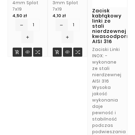
4mm Splot
3mm Splot
7x19
7x19
Zacisk
Cena
Cena
kabłąkowy
4,50 zł
4,10 zł
linki ze
stali
remove
remove
nierdzewnej
kwasoodporne
add
add
AISI 316
Zaciski Linki


INOX: -
wykonane
ze stali
nierdzewnej
AISI 316
Wysoka
jakość
wykonania
daje
pewność i
stabilność
podczas
podwieszania