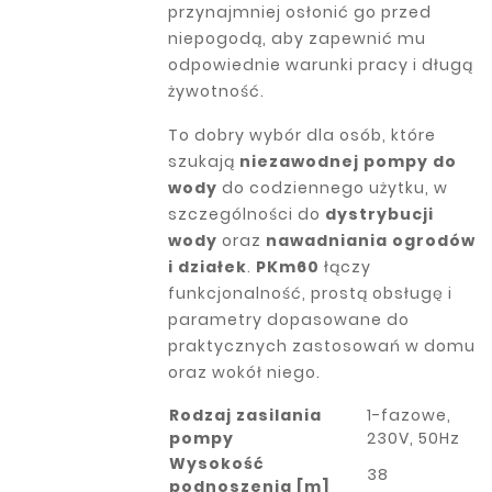
przynajmniej osłonić go przed
niepogodą, aby zapewnić mu
odpowiednie warunki pracy i długą
żywotność.
To dobry wybór dla osób, które
szukają
niezawodnej pompy do
wody
do codziennego użytku, w
szczególności do
dystrybucji
wody
oraz
nawadniania ogrodów
i działek
.
PKm60
łączy
funkcjonalność, prostą obsługę i
parametry dopasowane do
praktycznych zastosowań w domu
oraz wokół niego.
Rodzaj zasilania
1-fazowe,
pompy
230V, 50Hz
Wysokość
38
podnoszenia [m]