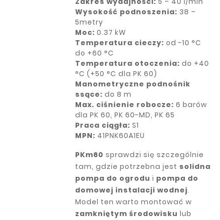
Zakres wydajności:
5 – 40 l/min
Wysokość podnoszenia:
38 –
5metry
Moc:
0.37 kW
Temperatura cieczy:
od -10 °C
do +60 °C
Temperatura otoczenia:
do +40
°C (+50 °C dla PK 60)
Manometryczne podnośnik
ssące:
do 8 m
Max. ciśnienie robocze:
6 barów
dla PK 60, PK 60-MD, PK 65
Praca ciągła:
S1
MPN:
41PNK60A1EU
PKm60
sprawdzi się szczególnie
tam, gdzie potrzebna jest
solidna
pompa do ogrodu
i
pompa do
domowej instalacji wodnej
.
Model ten warto montować w
zamkniętym środowisku
lub