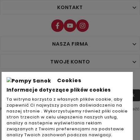
KONTAKT

NASZA FIRMA

TWOJE KONTO

NEWSLETTER
Cookies
Informacje dotyczące plików cookies
Tak
Ta witryna korzysta z własnych plików cookie, aby
zapewnić Ci najwyższy poziom doświadczenia na
Możesz zrezygnować w każdej chwili. W tym celu należy odnaleźć
naszej stronie . Wykorzystujemy również pliki cookie
szczegóły w naszej informacji prawnej.
stron trzecich w celu ulepszenia naszych usług,
analizy a nastepnie wyświetlania reklam
Akceptuję
związanych z Twoimi preferencjami na podstawie
ogólne
warunki
analizy Twoich zachowań podczas nawigacji.
użytkowania