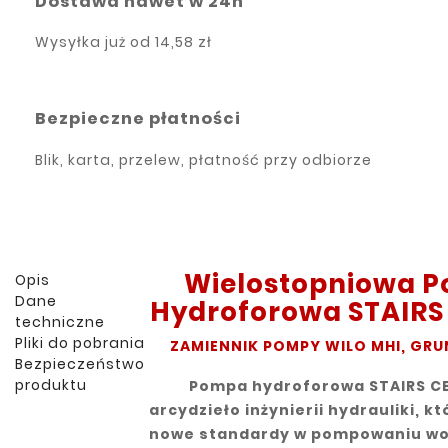
Dostawa nawet w 24h
Wysyłka już od
14,58 zł
Bezpieczne płatności
Blik, karta, przelew, płatność przy odbiorze
Wielostopniowa
P
Opis
Dane
Hydroforowa STAIRS
techniczne
Pliki do pobrania
ZAMIENNIK POMPY WILO MHI, GR
Bezpieczeństwo
produktu
Pompa hydroforowa STAIRS CB
arcydzieło inżynierii hydrauliki, 
nowe standardy w pompowaniu wod