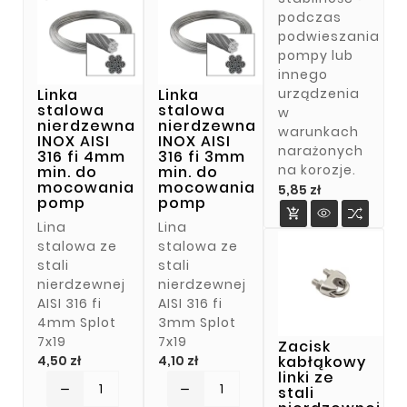
podczas
podwieszania
pompy lub
innego
Linka
Linka
urządzenia
stalowa
stalowa
w
nierdzewna
nierdzewna
warunkach
INOX AISI
INOX AISI
narażonych
316 fi 4mm
316 fi 3mm
na korozje.
min. do
min. do
mocowania
mocowania
Cena
5,85 zł
pomp
pomp

Lina
Lina
stalowa ze
stalowa ze
stali
stali
nierdzewnej
nierdzewnej
AISI 316 fi
AISI 316 fi
4mm Splot
3mm Splot
7x19
7x19
Zacisk
Cena
Cena
kabłąkowy
4,50 zł
4,10 zł
linki ze
stali
remove
remove