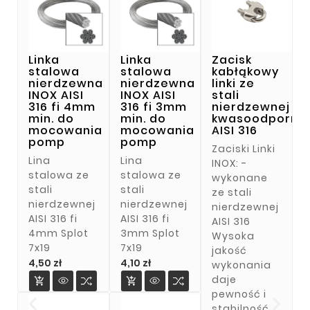
Linka
Linka
Zacisk
stalowa
stalowa
kabłąkowy
nierdzewna
nierdzewna
linki ze
INOX AISI
INOX AISI
stali
316 fi 4mm
316 fi 3mm
nierdzewnej
min. do
min. do
kwasoodporne
mocowania
mocowania
AISI 316
pomp
pomp
Zaciski Linki
Lina
Lina
INOX: -
stalowa ze
stalowa ze
wykonane
stali
stali
ze stali
nierdzewnej
nierdzewnej
nierdzewnej
AISI 316 fi
AISI 316 fi
AISI 316
4mm Splot
3mm Splot
Wysoka
7x19
7x19
jakość
Cena
Cena
4,50 zł
4,10 zł
wykonania
daje


pewność i
stabilność