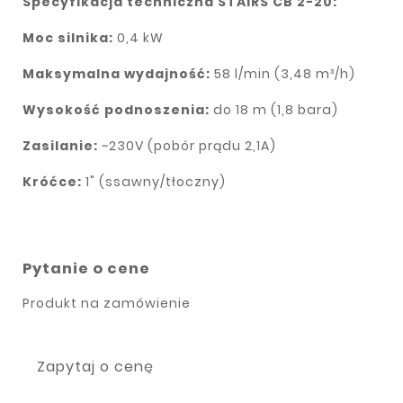
Specyfikacja techniczna STAIRS CB 2-20:
Moc silnika:
0,4 kW
Maksymalna wydajność:
58 l/min (3,48 m³/h)
Wysokość podnoszenia:
do 18 m (1,8 bara)
Zasilanie:
~230V (pobór prądu 2,1A)
Króćce:
1" (ssawny/tłoczny)
Pytanie o cene
Produkt na zamówienie
Zapytaj o cenę