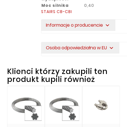
Moc silnika
0,40
STAIRS CB-CBI
Informacje o producencie
expand_more
Osoba odpowiedziałna w EU
expand_more
Klienci którzy zakupili ten
produkt kupili również