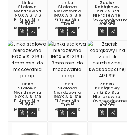
Linka
Linka
Zacisk
Stalowa
Stalowa
Kabłąkowy
Nierdzewna
Nierdzewna
Linki Ze Stali
INOX AISI 316
INOX AISI 316
Nierdzewnej
Fi 4mm Min.
Fi 3mm Min.
Kwasoodpornej
4,50 zł
4,10 zł
5,85 zł
Do
Do
AISI 316
Mocowania
Mocowania



Pomp
Pomp
Linka
Linka
Zacisk
Stalowa
Stalowa
Kabłąkowy
Nierdzewna
Nierdzewna
Linki Ze Stali
INOX AISI 316
INOX AISI 316
Nierdzewnej
Fi 4mm Min.
Fi 3mm Min.
Kwasoodpornej
Cena
Cena
Cena
4,50 zł
4,10 zł
5,85 zł
Do
Do
AISI 316
Mocowania
Mocowania



Pomp
Pomp