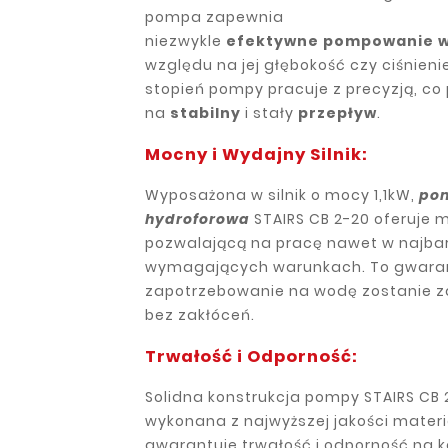
pompa zapewnia
niezwykle
efektywne
pompowanie
względu na jej głębokość czy ciśnieni
stopień pompy pracuje z precyzją, co 
na
stabilny
i stały
przepływ
.
Mocny i Wydajny Silnik:
Wyposażona w silnik o mocy 1,1kW,
po
hydroforowa
STAIRS CB 2-20 oferuje 
pozwalającą na pracę nawet w najbar
wymagających warunkach. To gwaran
zapotrzebowanie na wodę zostanie z
bez zakłóceń.
Trwałość i Odporność:
Solidna konstrukcja pompy STAIRS CB 
wykonana z najwyższej jakości mater
gwarantuje trwałość i odporność na k