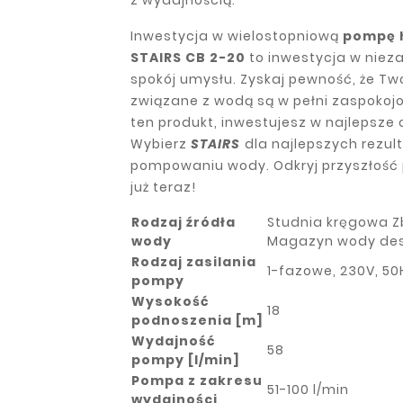
z wydajnością.
Inwestycja w wielostopniową
pompę 
STAIRS CB 2-20
to inwestycja w niez
spokój umysłu. Zyskaj pewność, że Tw
związane z wodą są w pełni zaspokoj
ten produkt, inwestujesz w najlepsze o
Wybierz
STAIRS
dla najlepszych rezul
pompowaniu wody. Odkryj przyszłoś
już teraz!
Rodzaj źródła
Studnia kręgowa Zb
wody
Magazyn wody de
Rodzaj zasilania
1-fazowe, 230V, 50
pompy
Wysokość
18
podnoszenia [m]
Wydajność
58
pompy [l/min]
Pompa z zakresu
51-100 l/min
wydajności