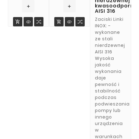
nierdzewnej
kwasoodporne
add
add
AISI 316
Zaciski Linki


INOX: -
wykonane
ze stali
nierdzewnej
AISI 316
Wysoka
jakość
wykonania
daje
pewność i
stabilność
podczas
podwieszania
pompy lub
innego
urządzenia
w
warunkach