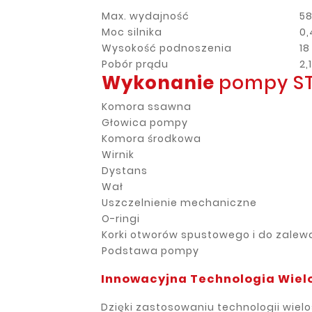
Max. wydajność
58
Moc silnika
0,
Wysokość podnoszenia
18
Pobór prądu
2,
Wykonanie
pompy ST
Komora ssawna
Głowica pompy
Komora środkowa
Wirnik
Dystans
Wał
Uszczelnienie mechaniczne
O-ringi
Korki otworów spustowego i do zalew
Podstawa pompy
Innowacyjna Technologia Wiel
Dzięki zastosowaniu technologii wielo