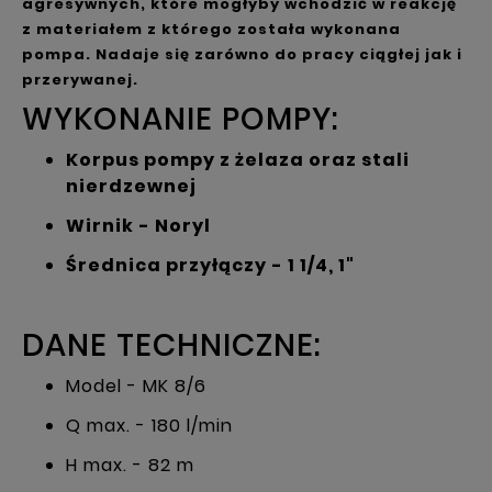
agresywnych, które mogłyby wchodzić w reakcję
z materiałem z którego została wykonana
pompa. Nadaje się zarówno do pracy ciągłej jak i
przerywanej.
WYKONANIE POMPY:
Korpus pompy z żelaza oraz stali
nierdzewnej
Wirnik - Noryl
Średnica przyłączy - 1 1/4, 1"
DANE TECHNICZNE:
Model - MK 8/6
Q max. - 180 l/min
H max. - 82 m