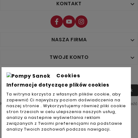
KONTAKT

NASZA FIRMA

TWOJE KONTO

NEWSLETTER
Cookies
Informacje dotyczące plików cookies
Tak
Ta witryna korzysta z własnych plików cookie, aby
zapewnić Ci najwyższy poziom doświadczenia na
Możesz zrezygnować w każdej chwili. W tym celu należy odnaleźć
naszej stronie . Wykorzystujemy również pliki cookie
szczegóły w naszej informacji prawnej.
stron trzecich w celu ulepszenia naszych usług,
analizy a nastepnie wyświetlania reklam
Akceptuję
związanych z Twoimi preferencjami na podstawie
ogólne
warunki
analizy Twoich zachowań podczas nawigacji.
użytkowania
i
politykę