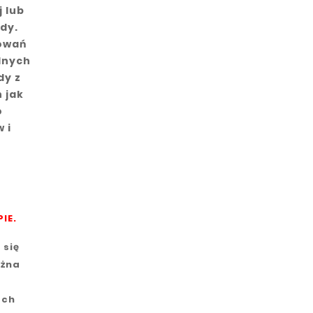
 lub
dy.
sowań
lnych
dy z
 jak
o
 i
IE.
 się
ożna
ach