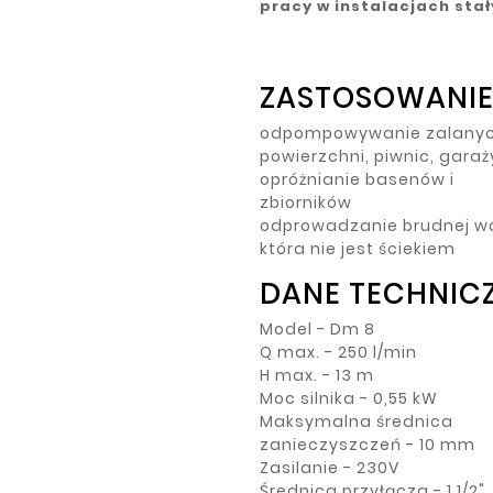
pracy w instalacjach stał
ZASTOSOWANIE
odpompowywanie zalany
powierzchni, piwnic, garaży
opróżnianie basenów i
zbiorników
odprowadzanie brudnej w
która nie jest ściekiem
DANE TECHNICZ
Model - Dm 8
Q max. - 250 l/min
H max. - 13 m
Moc silnika - 0,55 kW
Maksymalna średnica
zanieczyszczeń - 10 mm
Zasilanie - 230V
Średnica przyłącza - 1 1/2"