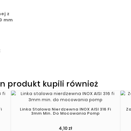
ej z
10 mm
l
k
en produkt kupili również
i
Linka Stalowa Nierdzewna INOX AISI 316 Fi
Za
3mm Min. Do Mocowania Pomp
4,10 zł