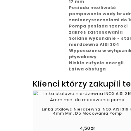
17 mm
Posiada możliwość
pompowania wody brudn
zanieczyszczeniami do 
Pompa posiada szeroki
zakres zastosowania
Solidne wykonanie - sta
nierdzewna AISI 304
Wyposażona w wyłączni
pływakowy
Niskie zużycie energii
Łatwa obsługa
Klienci którzy zakupili t
Linka Stalowa Nierdzewna INOX AISI 316 F
4mm Min. Do Mocowania Pomp
4,50 zł