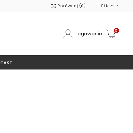
Porównaj
(0)
PLN zł

0
Logowanie
NTAKT