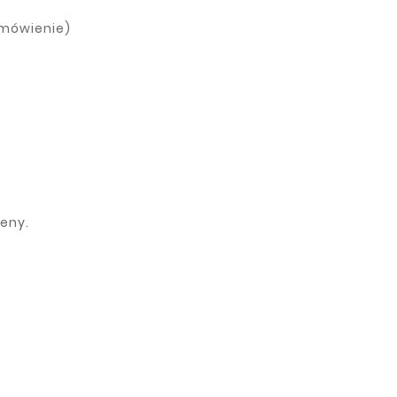
amówienie)
eny.