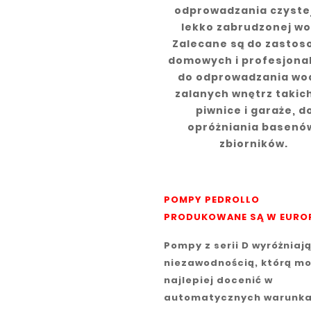
odprowadzania czystej
lekko zabrudzonej wo
Zalecane są do zasto
domowych i profesjona
do odprowadzania wo
zalanych wnętrz takich
piwnice i garaże, d
opróżniania basenów
zbiorników.
POMPY PEDROLLO
PRODUKOWANE SĄ W EUROP
Pompy z serii D wyróżniają
niezawodnością, którą m
najlepiej docenić w
automatycznych warunk