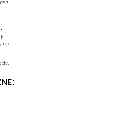
ych.
:
ch
 itp.
ody,
NE: