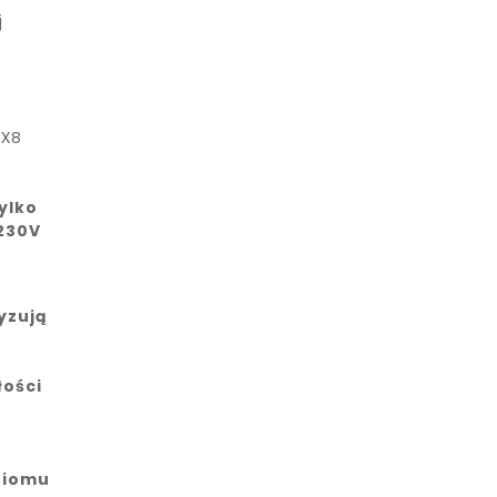
j
 X8
ylko
 230V
yzują
łości
ziomu