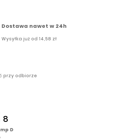
Dostawa nawet w 24h
Wysyłka już od
14,58 zł
ść przy odbiorze
A
 8
omp D
o