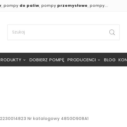
y
, pompy
do paliw
, pompy
przemysłowe
, pompy...
PRODUKTY
DOBIERZ POMPĘ
PRODUCENCI
BLOG
KO
2230014823
Nr katalogowy
48SGD908A1