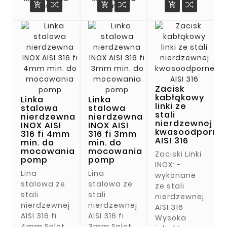



Pomp
Pomp
Zacisk
kabłąkowy
Linka
Linka
linki ze
stalowa
stalowa
stali
nierdzewna
nierdzewna
nierdzewnej
INOX AISI
INOX AISI
kwasoodporne
316 fi 4mm
316 fi 3mm
AISI 316
min. do
min. do
mocowania
mocowania
Zaciski Linki
pomp
pomp
INOX: -
Lina
Lina
wykonane
stalowa ze
stalowa ze
ze stali
stali
stali
nierdzewnej
nierdzewnej
nierdzewnej
AISI 316
AISI 316 fi
AISI 316 fi
Wysoka
4mm Splot
3mm Splot