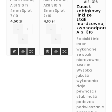
nierdzewnej
nierdzewnej
AISI 316 fi
AISI 316 fi
Zacisk
4mm Splot
3mm Splot
kabłąkowy
linki ze
7x19
7x19
stali
Cena
Cena
4,50 zł
4,10 zł
nierdzewnej
kwasoodporne
remove
remove
AISI 316
Zaciski Linki
add
add
INOX: -
wykonane


ze stali
nierdzewnej
AISI 316
Wysoka
jakość
wykonania
daje
pewność i
stabilność
podczas
podwieszania