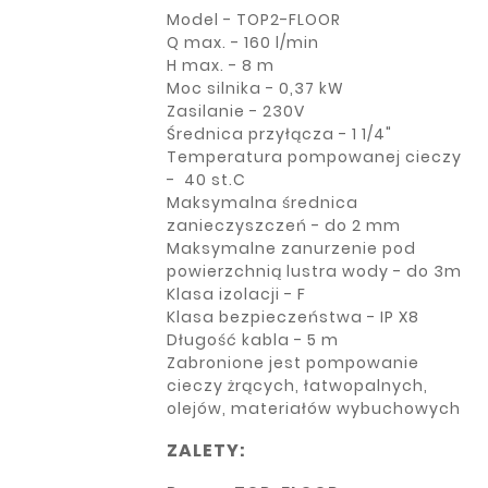
Model - TOP2-FLOOR
Q max. - 160 l/min
H max. - 8 m
Moc silnika - 0,37 kW
Zasilanie - 230V
Średnica przyłącza - 1 1/4"
Temperatura pompowanej cieczy
- 40 st.C
Maksymalna średnica
zanieczyszczeń - do 2 mm
Maksymalne zanurzenie pod
powierzchnią lustra wody - do 3m
Klasa izolacji - F
Klasa bezpieczeństwa - IP X8
Długość kabla - 5 m
Zabronione jest pompowanie
cieczy żrących, łatwopalnych,
olejów, materiałów wybuchowych
ZALETY: