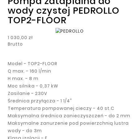
Pompa zatapialna do
wody czystej PEDROLLO
TOP2-FLOOR
1 030,00 zł
Brutto
Model - TOP2-FLOOR
Q max. - 160 l/min
H max. - 8 m
Moc silnika - 0,37 kW
Zasilanie - 230V
Średnica przyłącza - 1 1/4"
Temperatura pompowanej cieczy - 40 st.C
Maksymalna średnica zanieczyszczeń - do 2 mm
Maksymalne zanurzenie pod powierzchnią lustra
wody - do 3m
Klasa izolacji - F