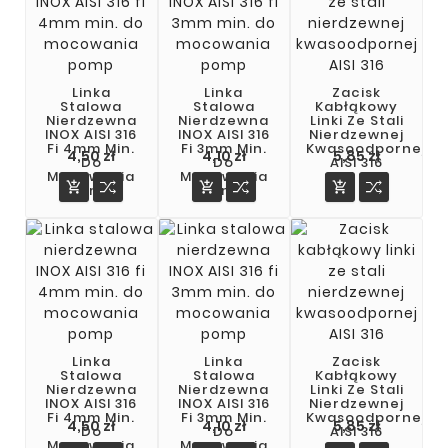
Linka
Linka
Zacisk
Stalowa
Stalowa
Kabłąkowy
Nierdzewna
Nierdzewna
Linki Ze Stali
INOX AISI 316
INOX AISI 316
Nierdzewnej
Fi 4mm Min.
Fi 3mm Min.
Kwasoodpornej
4,50 zł
4,10 zł
5,85 zł
Do
Do
AISI 316
Mocowania
Mocowania



Pomp
Pomp
Linka
Linka
Zacisk
Stalowa
Stalowa
Kabłąkowy
Nierdzewna
Nierdzewna
Linki Ze Stali
INOX AISI 316
INOX AISI 316
Nierdzewnej
Fi 4mm Min.
Fi 3mm Min.
Kwasoodpornej
Cena
Cena
Cena
4,50 zł
4,10 zł
5,85 zł
Do
Do
AISI 316
Mocowania
Mocowania