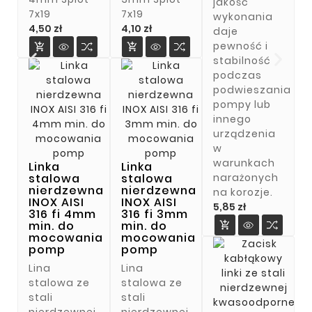
jakość
7x19
7x19
wykonania
Cena
Cena
4,50 zł
4,10 zł
daje
pewność i


stabilność
podczas
podwieszania
pompy lub
innego
urządzenia
w
warunkach
Linka
Linka
narażonych
stalowa
stalowa
nierdzewna
nierdzewna
na korozje.
INOX AISI
INOX AISI
Cena
5,85 zł
316 fi 4mm
316 fi 3mm
min. do
min. do

mocowania
mocowania
pomp
pomp
Lina
Lina
stalowa ze
stalowa ze
stali
stali