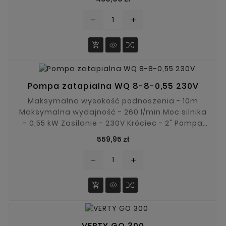
remove
add

Pompa zatapialna WQ 8-8-0,55 230V
Maksymalna wysokość podnoszenia - 10m
Maksymalna wydajność - 260 l/min Moc silnika
- 0,55 kW Zasilanie - 230V Króciec - 2" Pompa
zatapialna WQ 8-8-0,55 posiada szeroki zakres
Cena
559,95 zł
zastosowania. Dzięki solidnej konstrukcji i
systemowi rozdrabniającemu będzie
remove
add
nadawała się do pompowania brudnej wody,
zanieczyszczeń stałych itp.

VERTY GO 300