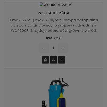
WQ 1500F 230V
H max: 22m Q max: 270l/min Pompa zatapialna
do szamba gnojowicy, wykopów i odwodnień
WQ 1500F. Znajduje odbiorców głównie wśród
rolników, firm budowlanych, przedsiębiorców
Cena
634,72 zł
komunalnych. Duża wydajność daje nam wiele
możliwości.
remove
add
