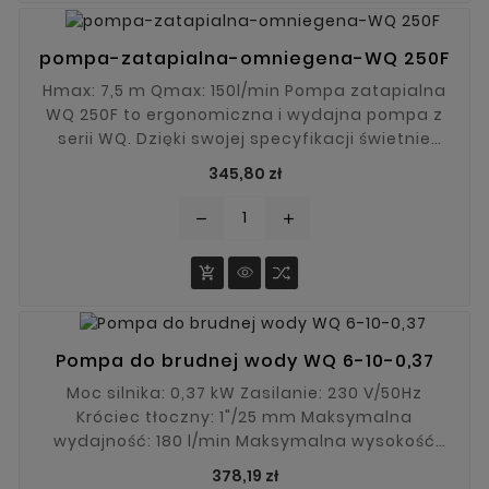
pompa-zatapialna-omniegena-WQ 250F
Hmax: 7,5 m Qmax: 150l/min Pompa zatapialna
WQ 250F to ergonomiczna i wydajna pompa z
serii WQ. Dzięki swojej specyfikacji świetnie
sprawdzi się jako pompa do szamba lub pompa
Cena
345,80 zł
do brudnej wody.
remove
add

Pompa do brudnej wody WQ 6-10-0,37
Moc silnika: 0,37 kW Zasilanie: 230 V/50Hz
Króciec tłoczny: 1"/25 mm Maksymalna
wydajność: 180 l/min Maksymalna wysokość
podnoszenia: 14m Maksymalna średnica
Cena
378,19 zł