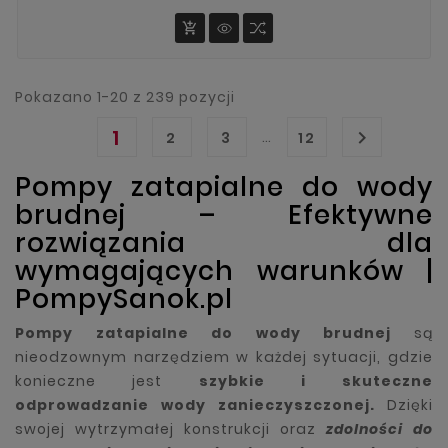
zanieczyszczeń stałych itp.

Pokazano 1-20 z 239 pozycji
1

…
2
3
12
Pompy zatapialne do wody
brudnej – Efektywne
rozwiązania dla
wymagających warunków |
PompySanok.pl
Pompy zatapialne do wody brudnej
są
nieodzownym narzędziem w każdej sytuacji, gdzie
konieczne jest
szybkie i skuteczne
odprowadzanie wody zanieczyszczonej.
Dzięki
swojej wytrzymałej konstrukcji oraz
zdolności do