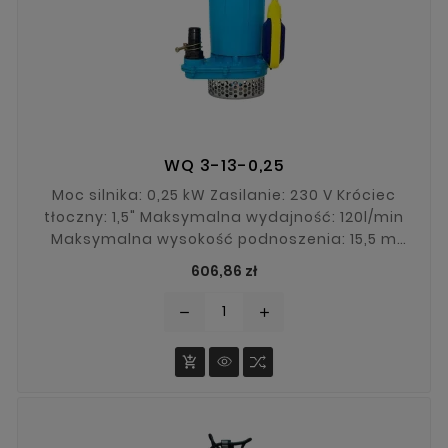
WQ 3-13-0,25
Moc silnika: 0,25 kW Zasilanie: 230 V Króciec
tłoczny: 1,5" Maksymalna wydajność: 120l/min
Maksymalna wysokość podnoszenia: 15,5 m
Maksymalna średnica zanieczyszczeń: 5 mm
Cena
606,86 zł
remove
add
