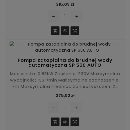
zanieczyszczeń: 25 mm Kabel fabryczny: 10 m
Cena
318,09 zł
remove
add

Pompa zatapialna do brudnej wody
automatyczna SP 550 AUTO
Moc silnika: 0,55kW Zasilanie: 230V Maksymalna
wydajność: 195 l/min Maksymalne podnoszenie:
7m Maksymalna średnica zanieczyszczeń: 25
mm Kabel fabryczny: 10m
Cena
278,52 zł
remove
add
