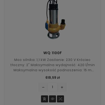
WQ 1100F
Moc silnika: 1,1 kW Zasilanie: 230 V Króciec
tłoczny: 2" Maksymalna wydajność: 420 l/min
Maksymalna wysokość podnoszenia: 15 m
Maksymalna średnica zanieczyszczeń: 35 mm
Cena
618,59 zł
remove
add
