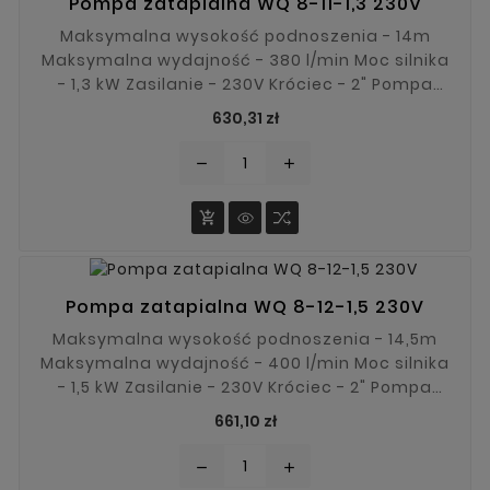
Pompa zatapialna WQ 8-11-1,3 230V
Maksymalna wysokość podnoszenia - 14m
Maksymalna wydajność - 380 l/min Moc silnika
- 1,3 kW Zasilanie - 230V Króciec - 2" Pompa
zatapialna WQ 8-11-1,3 posiada szeroki zakres
Cena
630,31 zł
zastosowania. Dzięki solidnej konstrukcji i
systemowi rozdrabniającemu będzie
remove
add
nadawała się do pompowania brudnej wody,
zanieczyszczeń stałych itp.

Pompa zatapialna WQ 8-12-1,5 230V
Maksymalna wysokość podnoszenia - 14,5m
Maksymalna wydajność - 400 l/min Moc silnika
- 1,5 kW Zasilanie - 230V Króciec - 2" Pompa
zatapialna WQ 8-12-1,5 posiada szeroki zakres
Cena
661,10 zł
zastosowania. Dzięki solidnej konstrukcji i
systemowi rozdrabniającemu będzie
remove
add
nadawała się do pompowania brudnej wody,