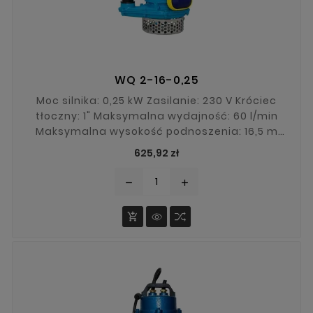
WQ 2-16-0,25
Moc silnika: 0,25 kW Zasilanie: 230 V Króciec
tłoczny: 1" Maksymalna wydajność: 60 l/min
Maksymalna wysokość podnoszenia: 16,5 m
Maksymalna średnica zanieczyszczeń: 5 mm
Cena
625,92 zł
remove
add
