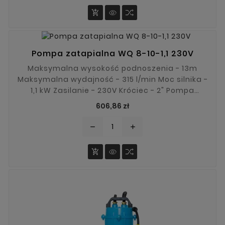
zanieczyszczeń stałych itp.

Pompa zatapialna WQ 8-10-1,1 230V
Maksymalna wysokość podnoszenia - 13m
Maksymalna wydajność - 315 l/min Moc silnika -
1,1 kW Zasilanie - 230V Króciec - 2" Pompa
zatapialna WQ 8-10-1,1 posiada szeroki zakres
Cena
606,86 zł
zastosowania. Dzięki solidnej konstrukcji i
systemowi rozdrabniającemu będzie
remove
add
nadawała się do pompowania brudnej wody,
zanieczyszczeń stałych itp.
