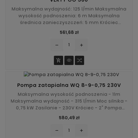
Maksymalna wydajność: 125 l/min Maksymalna
wysokość podnoszenia: 6 m Maksymalna
średnica zanieczyszczeń: 5 mm Króciec
tłoczny: 1"
Cena
561,68 zł
remove
add

Pompa zatapialna WQ 8-9-0,75 230V
Maksymalna wysokość podnoszenia - 11m
Maksymalna wydajność - 315 l/min Moc silnika -
0,75 kW Zasilanie - 230V Króciec - 2" Pompa
zatapialna WQ 8-9-0,75 posiada szeroki zakres
Cena
580,49 zł
zastosowania. Dzięki solidnej konstrukcji i
systemowi rozdrabniającemu będzie
remove
add
nadawała się do pompowania brudnej wody,