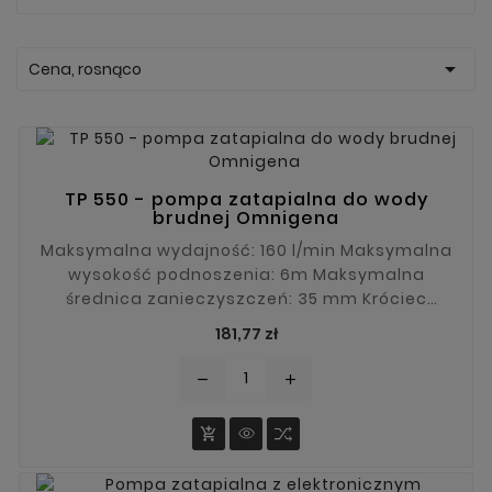

Cena, rosnąco
TP 550 - pompa zatapialna do wody
brudnej Omnigena
Maksymalna wydajność: 160 l/min Maksymalna
wysokość podnoszenia: 6m Maksymalna
średnica zanieczyszczeń: 35 mm Króciec
tłoczny: 1"
Cena
181,77 zł
remove
add
