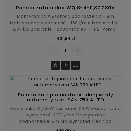
Pompa zatapialna WQ 8-4-0,37 230V
Maksymalna wysokość podnoszenia - 8m
Maksymalna wydajność - 160 l/min Moc silnika -
0,37 kW Zasilanie - 230V Króciec - 1 1/2" Pompa
zatapialna WQ 8-4-0,37 posiada szeroki zakres
Cena
401,64 zł
zastosowania. Dzięki solidnej konstrukcji i
systemowi rozdrabniającemu będzie
remove
add
nadawała się do pompowania brudnej wody,
zanieczyszczeń stałych itp.

Pompa zatapialna do brudnej wody
automatyczna SAN 750 AUTO
Moc silnika: 0,75kW Zasilanie: 230V Maksymalna
wydajność: 230 l/min Maksymalne
podnoszenie: 8m Maksymalna średnica
zanieczyszczeń: 25 mm Kabel fabryczny: 10 m
Cena
430,00 zł