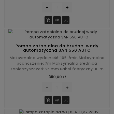
zanieczyszczeń: 3mm Kabel zasilający: 9,5m
remove
add

Pompa zatapialna do brudnej wody
automatyczna SAN 550 AUTO
Maksymalna wydajność: 195 l/min Maksymalne
podnoszenie: 7m Maksymalna średnica
zanieczyszczeń: 25 mm Kabel fabryczny: 10 m
Cena
390,00 zł
remove
add
