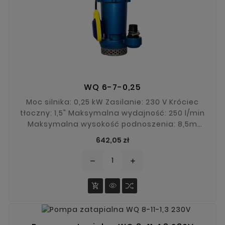
WQ 6-7-0,25
Moc silnika: 0,25 kW Zasilanie: 230 V Króciec
tłoczny: 1,5" Maksymalna wydajność: 250 l/min
Maksymalna wysokość podnoszenia: 8,5m
Maksymalna średnica zanieczyszczeń: 5 mm
Cena
642,05 zł
remove
add
