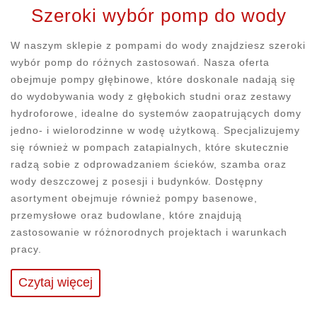
Szeroki wybór pomp do wody
Wyłącznik
Pompa
Membrana 150L
Wyłącznik
Wyłącznik
membranowa do
ciśnieniowy PM5
ciśnieniowy PT5
PION
ciśnieniowy PM5
W naszym sklepie z pompami do wody znajdziesz szeroki
podlewania TVM,
230V Italtecnica
400V Italtecnica
AQUASYSTEM -
230V Italtecnica
wybór pomp do różnych zastosowań. Nasza oferta
NUREK, DOROTA,
przepona
z kablami
Q3000
gumowa do
160,00 zł
64,80 zł
245,00 zł
80,10 zł
82,10 zł
obejmuje pompy głębinowe, które doskonale nadają się
zbiornika
Cena
Cena
Cena
Cena
Cena
Cena
Cena
Cena
Cena
Cena
170,00 zł
72,00 zł
350,00 zł
89,00 zł
91,22 zł
do wydobywania wody z głębokich studni oraz zestawy
podstawowa
podstawowa
podstawowa
podstawowa
podst
hydroforowe, idealne do systemów zaopatrujących domy





jedno- i wielorodzinne w wodę użytkową. Specjalizujemy
się również w pompach zatapialnych, które skutecznie
radzą sobie z odprowadzaniem ścieków, szamba oraz
wody deszczowej z posesji i budynków. Dostępny
asortyment obejmuje również pompy basenowe,
przemysłowe oraz budowlane, które znajdują
zastosowanie w różnorodnych projektach i warunkach
pracy.