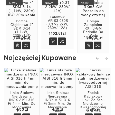
Nowy
Nowy
Nowy
Falownik
IVR-03 030S
Pompa
Pompa
(0,37-2,2kW,
Głębinowa 4"
Zatapialna
230V/ 12A)
SDM 3-14
RXm3-GM
(1,1kW,
Pedrollo Do
1 102,61 zł
230V) IBO
Wody
739,00 zł
1 860,01 zł
20m Kabla
Czystej



Najczęściej Kupowane
Nowy
Nowy
Nowy
Nowy
Nowy
Pompa
Pompa
Pompa
Pompa
Pompa
Zatapialna
Zatapialna
Zatapialna
Zatapialna
Zatapialna
RXm2-GM
RXm3/20
RXm 5/40
RXm4/40-
RXm3-GM 10
Pedrollo Do
Pedrollo Do
10m Pedrollo
Pedrollo Do
M Pedrollo
Wody
Wody
Do Wody
Wody
Do Wody
1 690,00 zł
1 869,60 zł
4 080,00 zł
4 239,99 zł
2 201,70 zł
Czystej
Czystej
Czystej
Czystej
Czystej





Linka Stalowa
Linka Stalowa
Zacisk
Nierdzewna
Nierdzewna
Kabłąkowy
INOX AISI 316
INOX AISI 316
Linki Ze Stali
Fi 4mm Min. Do
Fi 3mm Min. Do
Nierdzewnej
Mocowania
Mocowania
Kwasoodpornej
4,50 zł
4,10 zł
5,85 zł
Pomp
Pomp
AISI 316