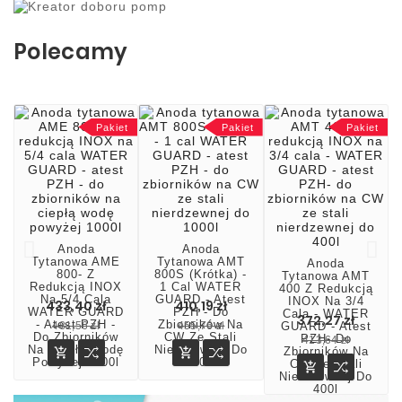
Polecamy
Pakiet
Pakiet
Pakiet
Anoda
Anoda
Tytanowa AME
Tytanowa AMT
Anoda
800- Z
800S (krótka) -
Tytanowa AMT
Redukcją INOX
1 Cal WATER
400 Z Redukcją
Na 5/4 Cala
GUARD - Atest
INOX Na 3/4
433,40 zł
410,19 zł
WATER GUARD
PZH - Do
Cala - WATER
372,27 zł
- Atest PZH -
Zbiorników Na
GUARD - Atest
481,56 zł
455,76 zł
Do Zbiorników
CW Ze Stali
PZH- Do
413,64 zł
Na Ciepłą Wodę
Nierdzewnej Do
Zbiorników Na


Powyżej 1000l
1000l
CW Ze Stali

Nierdzewnej Do
400l