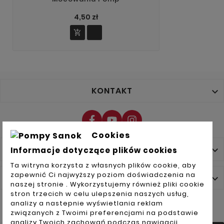
4,50 zł

KONTAKT

Cookies
NASZA FIRMA

Informacje dotyczące plików cookies
Ta witryna korzysta z własnych plików cookie, aby
zapewnić Ci najwyższy poziom doświadczenia na
TWOJE KONTO

naszej stronie . Wykorzystujemy również pliki cookie
stron trzecich w celu ulepszenia naszych usług,
analizy a nastepnie wyświetlania reklam
NEWSLETTER
związanych z Twoimi preferencjami na podstawie
analizy Twoich zachowań podczas nawigacji.