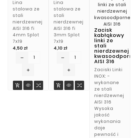
Lina
Lina
stalowa ze
stalowa ze
stali
stali
nierdzewnej
nierdzewnej
AISI 316 fi
AISI 316 fi
Zacisk
4mm Splot
3mm Splot
kabłąkowy
linki ze
7x19
7x19
stali
Cena
Cena
4,50 zł
4,10 zł
nierdzewnej
kwasoodporne
remove
remove
AISI 316
Zaciski Linki
add
add
INOX: -
wykonane


ze stali
nierdzewnej
AISI 316
Wysoka
jakość
wykonania
daje
pewność i