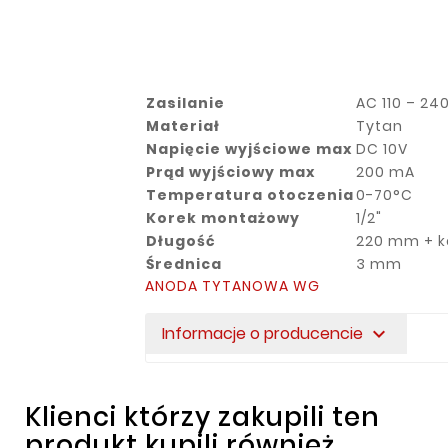
Zasilanie
AC 110 – 24
Materiał
Tytan
Napięcie wyjściowe max
DC 10V
Prąd wyjściowy max
200 mA
Temperatura otoczenia
0-70°C
Korek montażowy
1/2"
Długość
220 mm + k
Średnica
3 mm
ANODA TYTANOWA WG
Informacje o producencie
expand_more
Klienci którzy zakupili ten
produkt kupili również