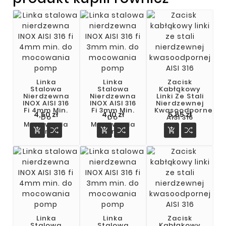
Linka
Linka
Zacisk
Stalowa
Stalowa
Kabłąkowy
Nierdzewna
Nierdzewna
Linki Ze Stali
INOX AISI 316
INOX AISI 316
Nierdzewnej
Fi 4mm Min.
Fi 3mm Min.
Kwasoodpornej
4,50 zł
4,10 zł
5,85 zł
Do
Do
AISI 316
Mocowania
Mocowania



Pomp
Pomp
Linka
Linka
Zacisk
Stalowa
Stalowa
Kabłąkowy