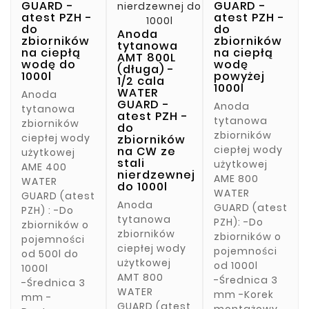
1/2 cala do
055
1/2"
GUARD -
GUARD -

add
18,59 zł
zbiorników
atest PZH -
atest PZH -
Wysokiej
Elektroniczny
na ciepłą
add
Cena
Cena
do
do
26,00 zł
Anoda
jakości
wyłącznik
wodę
zbiorników
zbiorników
podst

tytanowa
tuleja
ciśnieniowy
remove
na ciepłą
na ciepłą
Anoda
AMT 800L

wodę do
wodę
wzmacniająca
EWC
(długa) -
tytanowa
1000l
powyżej
add
(wkładka)
PROTECT 10
1/2 cala
zbiorników
1000l
WATER
ze stali
ver. 3.0 do
Anoda
ciepłej wody
GUARD -
Anoda
nierdzewnej
sterowania i
tytanowa

użytkowej
atest PZH -
tytanowa
do rur PE 32,
ochrony
zbiorników
do
AME 200 -Do
zbiorników
który
Twojej
ciepłej wody
zbiorników
zbiorników o
ciepłej wody
na CW ze
zapewnia
pompy. EAN:
użytkowej
pojemności
stali
użytkowej
dodatkowe
5904172881007
AME 400
od 50l do
nierdzewnej
AME 800
wzmocnienie
294,22 zł
WATER
do 1000l
400l
WATER
Cena
Cena
dla rur
GUARD (atest
367,77 zł
-Średnica 3
Anoda
GUARD (atest
podstawowa
polietylenowych.
PZH) : -Do
mm -
remove
tytanowa
PZH): -Do
Cena
9,00 zł
zbiorników o
dostępne
zbiorników
zbiorników o
pojemności
korki
add
remove
ciepłej wody
pojemności
od 500l do
montażowe
użytkowej
od 1000l
1000l
1/2 cala lub
add
AMT 800
-Średnica 3

-Średnica 3
3/4 cala lub
WATER
mm -Korek
mm -
z redukcją...
GUARD (atest
montażowy
