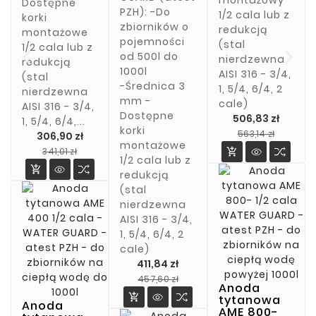
Dostępne
Cena
372,84 zł
PZH): -Do
1/2 cala lub z
korki
zbiorników o
redukcją
remove
montażowe
pojemności
(stal
1/2 cala lub z
od 500l do
nierdzewna
add
redukcją
1000l
AISI 316 - 3/4,
(stal
-Średnica 3
1, 5/4, 6/4, 2
nierdzewna

mm -
cale)
AISI 316 - 3/4,
Dostępne
506,83 zł
1, 5/4, 6/4,...
korki
Cena
Cena
563,14 zł
306,90 zł
montażowe
pods
Cena
Cena
341,01 zł

1/2 cala lub z
podstawowa

redukcją
(stal
nierdzewna
AISI 316 - 3/4,
1, 5/4, 6/4, 2
cale)
411,84 zł
Cena
Cena
457,60 zł
Anoda
podstawowa

tytanowa
Anoda
AME 800-