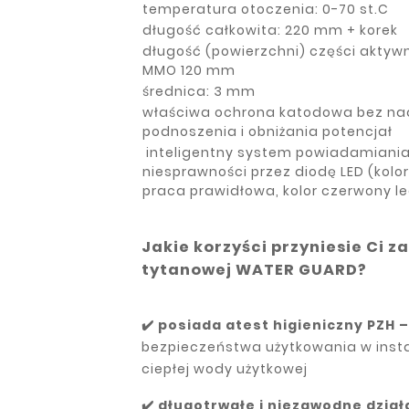
temperatura otoczenia: 0-70 st.C
długość całkowita: 220 mm + korek
długość (powierzchni) części aktywn
MMO 120 mm
średnica: 3 mm
właściwa ochrona katodowa bez n
podnoszenia i obniżania potencjał
inteligentny system powiadamiania
niesprawności przez diodę LED (kolor 
praca prawidłowa, kolor czerwony le
Jakie korzyści przyniesie Ci 
tytanowej WATER GUARD?
✔️
posiada atest higieniczny PZH –
bezpieczeństwa użytkowania w inst
ciepłej wody użytkowej
✔️ długotrwałe i niezawodne dział