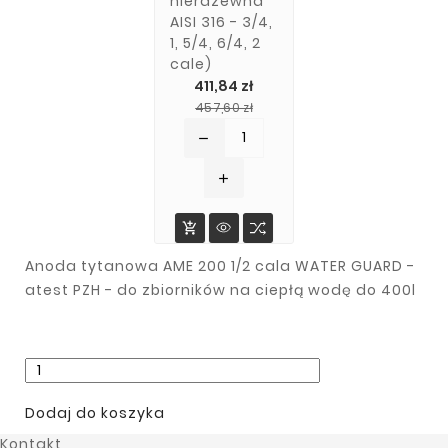
nierdzewna
AISI 316 - 3/4,
1, 5/4, 6/4, 2
cale)
411,84 zł
Cena
Cena
457,60 zł
podstawowa
remove
add

Anoda tytanowa AME 200 1/2 cala WATER GUARD -
Anoda
Anoda
atest PZH - do zbiorników na ciepłą wodę do 400l
Tytanowa
Tytanowa
AMT 400 1/2
AMT 800S
Cala WATER
(krótka) - 1/2
GUARD -
Cala WATER
361,35 zł
395,01 zł
Atest PZH -
GUARD -
Do
Atest PZH -
401,50 zł
438,90 zł
Zbiorników Na
Do
Ciepłą Wodę
Zbiorników Na


Ze Stali
Ciepłą Wodę
Dodaj do koszyka
Nierdzewnej
Ze Stali
Do 400l
Nierdzewnej
Kontakt