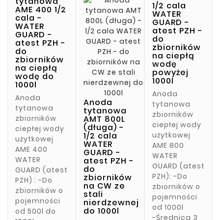
tytanowa
1/2 cala
AME 400 1/2
WATER
cala -
GUARD -
WATER
atest PZH -
GUARD -
do
atest PZH -
zbiorników
do
na ciepłą
zbiorników
wodę
na ciepłą
powyżej
wodę do
1000l
1000l
Anoda
Anoda
Anoda
tytanowa
tytanowa
tytanowa
zbiorników
zbiorników
AMT 800L
ciepłej wody
(długa) -
ciepłej wody
1/2 cala
użytkowej
użytkowej
WATER
AME 800
AME 400
GUARD -
WATER
WATER
atest PZH -
GUARD (atest
do
GUARD (atest
PZH): -Do
zbiorników
PZH) : -Do
na CW ze
zbiorników o
zbiorników o
stali
pojemności
pojemności
nierdzewnej
od 1000l
do 1000l
od 500l do
-Średnica 3