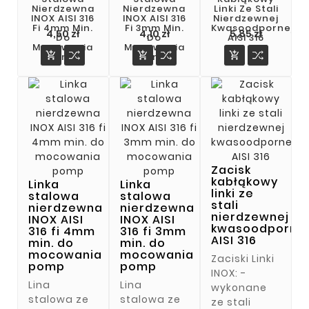
Nierdzewna
Nierdzewna
Linki Ze Stali
INOX AISI 316
INOX AISI 316
Nierdzewnej
Fi 4mm Min.
Fi 3mm Min.
Kwasoodpornej
Cena
Cena
Cena
4,50 zł
4,10 zł
5,85 zł
Do
Do
AISI 316
Mocowania
Mocowania



Pomp
Pomp
Zacisk
kabłąkowy
Linka
Linka
linki ze
stalowa
stalowa
stali
nierdzewna
nierdzewna
nierdzewnej
INOX AISI
INOX AISI
kwasoodporne
316 fi 4mm
316 fi 3mm
AISI 316
min. do
min. do
mocowania
mocowania
Zaciski Linki
pomp
pomp
INOX: -
Lina
Lina
wykonane
stalowa ze
stalowa ze
ze stali