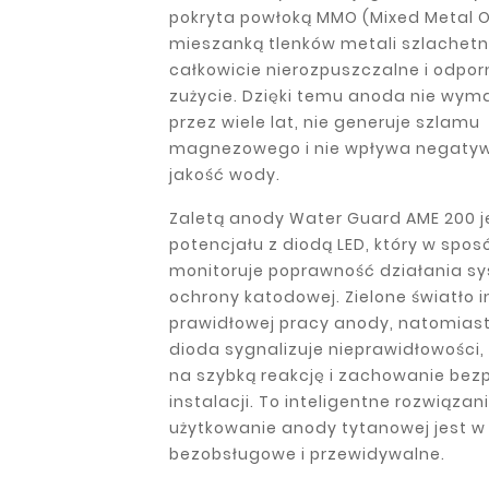
pokryta powłoką MMO (Mixed Metal O
mieszanką tlenków metali szlachetn
całkowicie nierozpuszczalne i odpor
zużycie. Dzięki temu anoda nie wy
przez wiele lat, nie generuje szlamu
magnezowego i nie wpływa negatyw
jakość wody.
Zaletą anody Water Guard AME 200 je
potencjału z diodą LED, który w spos
monitoruje poprawność działania s
ochrony katodowej. Zielone światło 
prawidłowej pracy anody, natomias
dioda sygnalizuje nieprawidłowości,
na szybką reakcję i zachowanie be
instalacji. To inteligentne rozwiązan
użytkowanie anody tytanowej jest w 
bezobsługowe i przewidywalne.