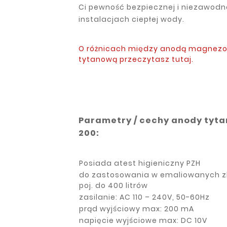
Ci pewność bezpiecznej i niezawodn
instalacjach ciepłej wody.
O różnicach między anodą magnez
tytanową przeczytasz tutaj.
Parametry / cechy anody tyt
200:
Posiada atest higieniczny PZH
do zastosowania w emaliowanych zb
poj. do 400 litrów
zasilanie: AC 110 – 240V, 50-60Hz
prąd wyjściowy max: 200 mA
napięcie wyjściowe max: DC 10V