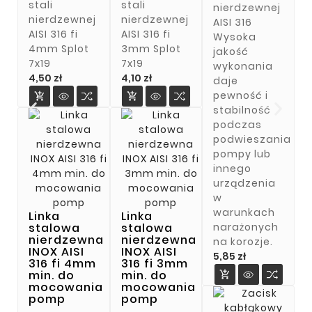
stali
stali
nierdzewnej
nierdzewnej
nierdzewnej
AISI 316
AISI 316 fi
AISI 316 fi
Wysoka
4mm Splot
3mm Splot
jakość
7x19
7x19
wykonania
Cena
Cena
4,50 zł
4,10 zł
daje
pewność i


stabilność
podczas
podwieszania
pompy lub
innego
urządzenia
w
warunkach
Linka
Linka
narażonych
stalowa
stalowa
nierdzewna
nierdzewna
na korozje.
INOX AISI
INOX AISI
Cena
5,85 zł
316 fi 4mm
316 fi 3mm
min. do
min. do

mocowania
mocowania
pomp
pomp