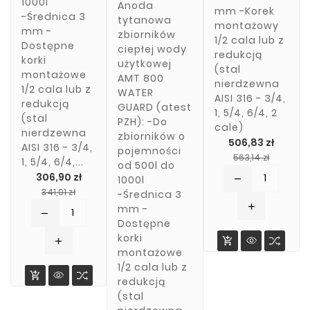
1000l
Anoda
mm -Korek
-Średnica 3
tytanowa
montażowy
mm -
zbiorników
1/2 cala lub z
Dostępne
ciepłej wody
redukcją
korki
użytkowej
(stal
montażowe
AMT 800
nierdzewna
1/2 cala lub z
WATER
AISI 316 - 3/4,
redukcją
GUARD (atest
1, 5/4, 6/4, 2
(stal
PZH): -Do
cale)
nierdzewna
zbiorników o
506,83 zł
AISI 316 - 3/4,
pojemności
Cena
Cena
563,14 zł
1, 5/4, 6/4,...
od 500l do
pods
306,90 zł
1000l
remove
Cena
Cena
341,01 zł
-Średnica 3
podstawowa
add
mm -
remove
Dostępne
korki

add
montażowe
1/2 cala lub z

redukcją
(stal