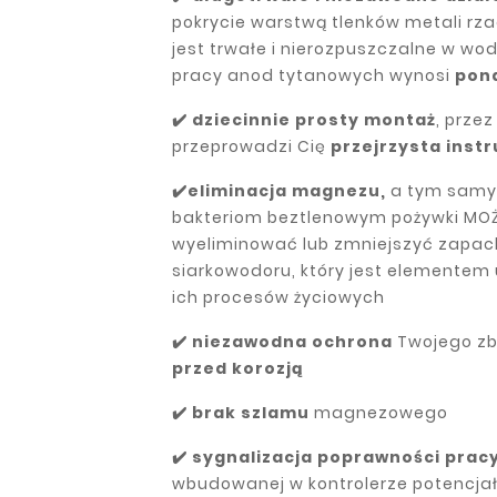
pokrycie warstwą tlenków metali rz
jest trwałe i nierozpuszczalne w wod
pracy anod tytanowych wynosi
pona
✔️ dziecinnie prosty montaż
, przez
przeprowadzi Cię
przejrzysta instr
✔️eliminacja magnezu,
a tym sam
bakteriom beztlenowym pożywki MO
wyeliminować lub zmniejszyć zapac
siarkowodoru, który jest elemente
ich procesów życiowych
✔️ niezawodna ochrona
Twojego zb
przed korozją
✔️ brak szlamu
magnezowego
✔️ sygnalizacja poprawności prac
wbudowanej w kontrolerze potencjał