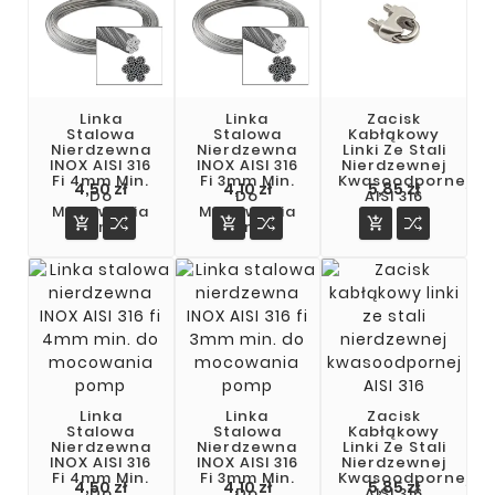
Linka
Linka
Zacisk
Stalowa
Stalowa
Kabłąkowy
Nierdzewna
Nierdzewna
Linki Ze Stali
INOX AISI 316
INOX AISI 316
Nierdzewnej
Fi 4mm Min.
Fi 3mm Min.
Kwasoodpornej
4,50 zł
4,10 zł
5,85 zł
Do
Do
AISI 316
Mocowania
Mocowania



Pomp
Pomp
Linka
Linka
Zacisk
Stalowa
Stalowa
Kabłąkowy
Nierdzewna
Nierdzewna
Linki Ze Stali
INOX AISI 316
INOX AISI 316
Nierdzewnej
Fi 4mm Min.
Fi 3mm Min.
Kwasoodpornej
Cena
Cena
Cena
4,50 zł
4,10 zł
5,85 zł
Do
Do
AISI 316