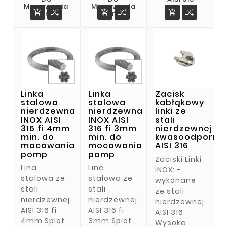
Mocowania
Mocowania



Pomp
Pomp
Linka
Linka
Zacisk
stalowa
stalowa
kabłąkowy
nierdzewna
nierdzewna
linki ze
INOX AISI
INOX AISI
stali
316 fi 4mm
316 fi 3mm
nierdzewnej
min. do
min. do
kwasoodporne
mocowania
mocowania
AISI 316
pomp
pomp
Zaciski Linki
Lina
Lina
INOX: -
stalowa ze
stalowa ze
wykonane
stali
stali
ze stali
nierdzewnej
nierdzewnej
nierdzewnej
AISI 316 fi
AISI 316 fi
AISI 316
4mm Splot
3mm Splot
Wysoka