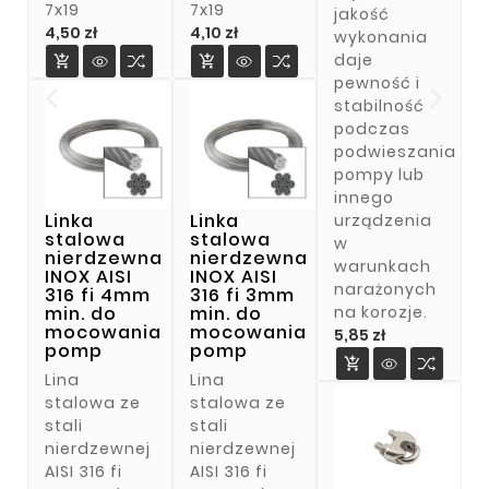
7x19
7x19
jakość
Cena
Cena
4,50 zł
4,10 zł
wykonania
daje


pewność i
stabilność
podczas
podwieszania
pompy lub
innego
Linka
Linka
urządzenia
stalowa
stalowa
w
nierdzewna
nierdzewna
warunkach
INOX AISI
INOX AISI
narażonych
316 fi 4mm
316 fi 3mm
na korozje.
min. do
min. do
mocowania
mocowania
Cena
5,85 zł
pomp
pomp

Lina
Lina
stalowa ze
stalowa ze
stali
stali
nierdzewnej
nierdzewnej
AISI 316 fi
AISI 316 fi