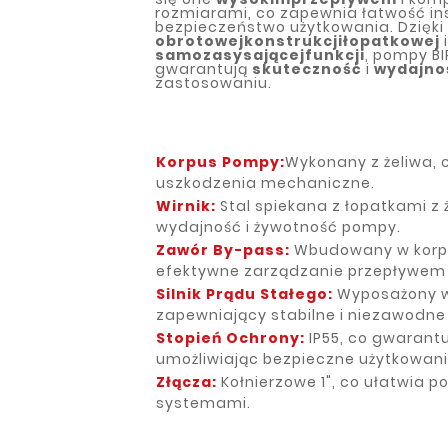
rozmiarami, co zapewnia łatwość ins
bezpieczeństwo użytkowania. Dzięki
obrotowej
konstrukcji
łopatkowej
i
samozasysającej
funkcji
, pompy B
gwarantują
skuteczność
i
wydajno
zastosowaniu.
Korpus Pompy:
Wykonany z żeliwa, 
uszkodzenia mechaniczne.
Wirnik:
Stal spiekana z łopatkami z 
wydajność i żywotność pompy.
Zawór By-pass:
Wbudowany w korpu
efektywne zarządzanie przepływem 
Silnik Prądu Stałego:
Wyposażony w
zapewniający stabilne i niezawodne 
Stopień Ochrony:
IP55, co gwarantu
umożliwiając bezpieczne użytkowan
Złącza:
Kołnierzowe 1", co ułatwia po
systemami.