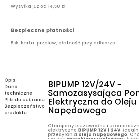
Wysyłka już od
14,58 zł
Bezpieczne płatności
Blik, karta, przelew, płatność przy odbiorze
Opis
BIPUMP 12V/24V -
Dane
Samozasysająca P
techniczne
Elektryczna do Oleju
Pliki do pobrania
Bezpieczeństwo
Napędowego
produktu
Oferujemy niezawodne i ekonomicz
elektryczne
BIPUMP 12V i 24V
, ideal
przesyłania
oleju napędowego
. Ch
się one
wysokim
przepływem
i kom