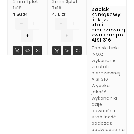
4mm Splot
3mm Splot
7x19
7x19
Zacisk
Cena
Cena
kabłąkowy
4,50 zł
4,10 zł
linki ze
stali
remove
remove
nierdzewnej
kwasoodporne
add
add
AISI 316
Zaciski Linki


INOX: -
wykonane
ze stali
nierdzewnej
AISI 316
Wysoka
jakość
wykonania
daje
pewność i
stabilność
podczas
podwieszania