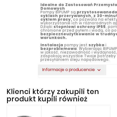
Idealne do Zastosowań Przemysło
Domowych
Pompy BIPUMP są
przystosowane
d
cyklach przerywanych, z 30-min
cyklem pracy,
co pozwala na efek
wykorzystanie ich w różnorodnych ap
Dzięki
stopniowi ochrony IP55
, pom
chronione przed pyłem i wodą, co po
bezpieczne
użytkowanie w trudny
warunkach.
I
nstalacja
pompy jest
szybka
i
bezproblemowa
. Wybierając BIPUMP
w jakość, niezawodność i wydajność,
zaspokoją wszystkie Twoje potrzeby
przesyłaniem oleju napędowego.
Informacje o producencie
expand_more
Klienci którzy zakupili ten
produkt kupili również