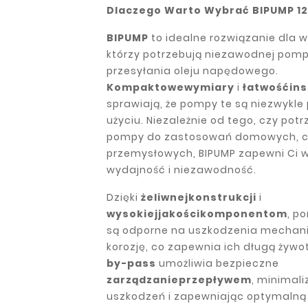
Dlaczego Warto Wybrać BIPUMP 1
BIPUMP
to idealne rozwiązanie dla w
którzy potrzebują niezawodnej pom
przesyłania oleju napędowego.
Kompaktowe
wymiary
i
łatwość
ins
sprawiają, że pompy te są niezwykle
użyciu. Niezależnie od tego, czy pot
pompy do zastosowań domowych, 
przemysłowych, BIPUMP zapewni Ci 
wydajność i niezawodność.
Dzięki
żeliwnej
konstrukcji
i
wysokiej
jakości
komponentom
, p
są odporne na uszkodzenia mechani
korozję, co zapewnia ich długą żywo
by-pass
umożliwia bezpieczne
zarządzanie
przepływem
, minimali
uszkodzeń i zapewniając optymalną