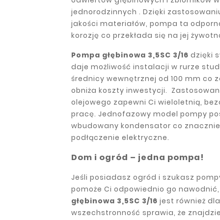
jednorodzinnych . Dzięki zastosowani
jakości materiałów, pompa ta odporna
korozję co przekłada się na jej żywotn
Pompa głębinowa 3,5SC 3/16
dzięki 
daje możliwość instalacji w rurze stud
średnicy wewnętrznej od 100 mm co
obniża koszty inwestycji. Zastosowani
olejowego zapewni Ci wieloletnią, b
pracę. Jednofazowy model pompy po
wbudowany kondensator co znacznie
podłączenie elektryczne.
Dom i ogród – jedna pompa!
Jeśli posiadasz ogród i szukasz pompy
pomoże Ci odpowiednio go nawodnić,
głębinowa 3,5SC 3/16
jest również dla
wszechstronność sprawia, że znajdzi