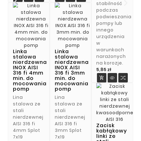
stabilność
podczas
podwieszania
pompy lub
innego
urządzenia
w
warunkach
Linka
Linka
narażonych
stalowa
stalowa
nierdzewna
nierdzewna
na korozje.
INOX AISI
INOX AISI
Cena
5,85 zł
316 fi 4mm
316 fi 3mm
min. do
min. do

mocowania
mocowania
pomp
pomp
Lina
Lina
stalowa ze
stalowa ze
stali
stali
nierdzewnej
nierdzewnej
AISI 316 fi
AISI 316 fi
Zacisk
4mm Splot
3mm Splot
kabłąkowy
linki ze
7x19
7x19