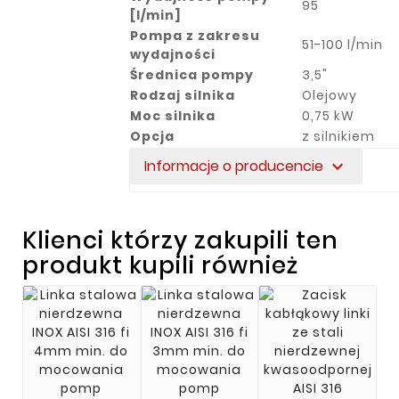
95
[l/min]
Pompa z zakresu
51-100 l/min
wydajności
Średnica pompy
3,5"
Rodzaj silnika
Olejowy
Moc silnika
0,75 kW
Opcja
z silnikiem
Informacje o producencie
expand_more
Klienci którzy zakupili ten
produkt kupili również