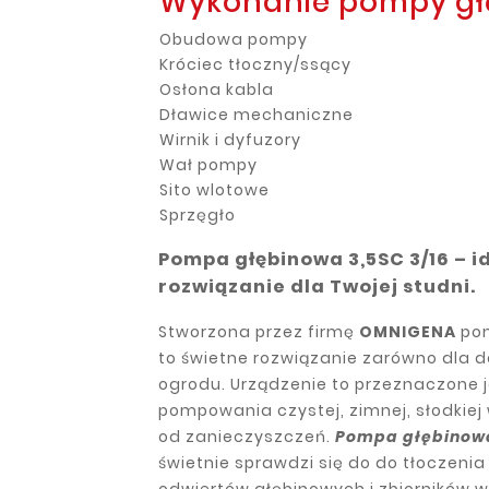
Wykonanie pompy głę
Obudowa pompy
Króciec tłoczny/ssący
Osłona kabla
Dławice mechaniczne
Wirnik i dyfuzory
Wał pompy
Sito wlotowe
Sprzęgło
Pompa głębinowa 3,5SC 3/16 – i
rozwiązanie dla Twojej studni.
Stworzona przez firmę
OMNIGENA
pom
to świetne rozwiązanie zarówno dla d
ogrodu. Urządzenie to przeznaczone j
pompowania czystej, zimnej, słodkiej
od zanieczyszczeń.
Pompa głębinowa
świetnie sprawdzi się do do tłoczenia
odwiertów głębinowych i zbiorników