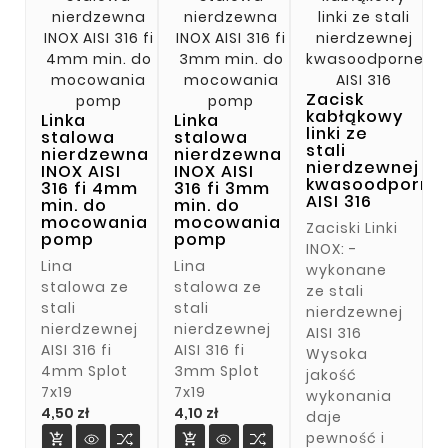
Zacisk
kabłąkowy
Linka
Linka
linki ze
stalowa
stalowa
stali
nierdzewna
nierdzewna
nierdzewnej
INOX AISI
INOX AISI
kwasoodporne
316 fi 4mm
316 fi 3mm
AISI 316
min. do
min. do
mocowania
mocowania
Zaciski Linki
pomp
pomp
INOX: -
Lina
Lina
wykonane
stalowa ze
stalowa ze
ze stali
stali
stali
nierdzewnej
nierdzewnej
nierdzewnej
AISI 316
AISI 316 fi
AISI 316 fi
Wysoka
4mm Splot
3mm Splot
jakość
7x19
7x19
wykonania
Cena
Cena
4,50 zł
4,10 zł
daje
pewność i

