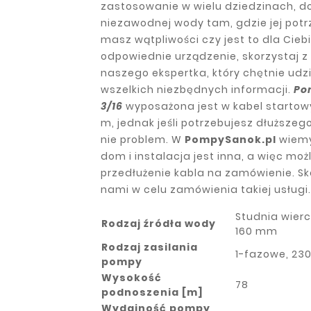
zastosowanie w wielu dziedzinach, d
niezawodnej wody tam, gdzie jej potrz
masz wątpliwości czy jest to dla Cieb
odpowiednie urządzenie, skorzystaj z
naszego ekspertka, który chętnie udzie
wszelkich niezbędnych informacji.
Po
3/16
wyposażona jest w kabel startowy
m, jednak jeśli potrzebujesz dłuższeg
nie problem. W
PompySanok.pl
wiemy
dom i instalacja jest inna, a więc moż
przedłużenie kabla na zamówienie. Sko
nami w celu zamówienia takiej usługi.
Studnia wierc
Rodzaj źródła wody
160 mm
Rodzaj zasilania
1-fazowe, 230
pompy
Wysokość
78
podnoszenia [m]
Wydajność pompy