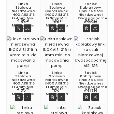
Linka
Linka
Zacisk
Stalowa
Stalowa
Kabłąkowy
Nierdzewna
Nierdzewna
Linki Ze Stali
INOX AISI 316
INOX AISI 316
Nierdzewnej
Fi 4mm Min.
Fi 3mm Min.
Kwasoodpornej
4,50 zł
4,10 zł
5,85 zł
Do
Do
AISI 316
Mocowania
Mocowania



Pomp
Pomp
Linka
Linka
Zacisk
Stalowa
Stalowa
Kabłąkowy
Nierdzewna
Nierdzewna
Linki Ze Stali
INOX AISI 316
INOX AISI 316
Nierdzewnej
Fi 4mm Min.
Fi 3mm Min.
Kwasoodpornej
Cena
Cena
Cena
4,50 zł
4,10 zł
5,85 zł
Do
Do
AISI 316
Mocowania
Mocowania



Pomp
Pomp