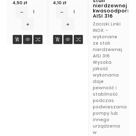
stali
Cena
Cena
4,50 zł
4,10 zł
nierdzewnej
kwasoodporne
remove
remove
AISI 316
Zaciski Linki
add
add
INOX: -
wykonane


ze stali
nierdzewnej
AISI 316
Wysoka
jakość
wykonania
daje
pewność i
stabilność
podczas
podwieszania
pompy lub
innego
urządzenia
w