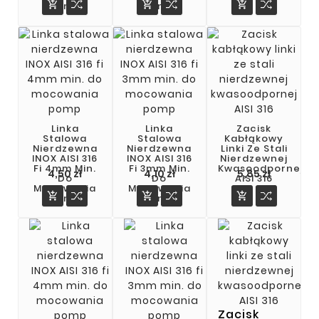



Pomp
Pomp
Linka
Linka
Zacisk
Stalowa
Stalowa
Kabłąkowy
Nierdzewna
Nierdzewna
Linki Ze Stali
INOX AISI 316
INOX AISI 316
Nierdzewnej
Fi 4mm Min.
Fi 3mm Min.
Kwasoodpornej
Cena
Cena
Cena
4,50 zł
4,10 zł
5,85 zł
Do
Do
AISI 316
Mocowania
Mocowania



Pomp
Pomp
Zacisk