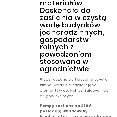
materiałów.
Doskonała do
zasilania w czystą
wodę budynków
jednorodzinnych,
gospodarstw
rolnych z
powodzeniem
stosowana w
ogrodnictwie.
Przeznaczone do tłoczenia czystej,
zimnej wody nie zawierającej
elementów stałych szlifujących lub
długowłóknistych.
Pompy zasilane na 230V
posiadają wbudowany
kondensator rozruchowy dlatego