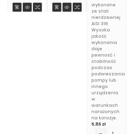
wykonane


ze stali
nierdzewnej
AISI 316
Wysoka
jakość
wykonania
daje
pewność i
stabilność
podczas
podwieszania
pompy lub
innego
urządzenia
w
warunkach
narażonych
na korozje.
Cena
5,85 zł
remove