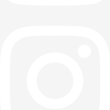
wzmocnienie
294,22 zł
400l
Cena
Cena
dla rur
367,77 zł
-Średnica 3
podstawowa
polietylenowych.
mm -
remove
Cena
9,00 zł
dostępne
korki
add
remove
montażowe
1/2 cala lub
add

3/4 cala lub
z redukcją...

Cena
372,84 zł
remove
add
