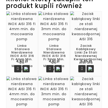
produkt kupili również
Linka
Linka
Zacisk
Stalowa
Stalowa
Kabłąkowy
Nierdzewna
Nierdzewna
Linki Ze Stali
INOX AISI 316
INOX AISI 316
Nierdzewnej
Fi 4mm Min.
Fi 3mm Min.
Kwasoodpornej
4,50 zł
4,10 zł
5,85 zł
Do
Do
AISI 316
Mocowania
Mocowania



Pomp
Pomp