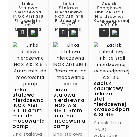
Linka
Linka
Zacisk
Stalowa
Stalowa
Kabłąkowy
Nierdzewna
Nierdzewna
Linki Ze Stali
INOX AISI 316
INOX AISI 316
Nierdzewnej
Fi 4mm Min.
Fi 3mm Min.
Kwasoodpornej
Cena
Cena
Cena
4,50 zł
4,10 zł
5,85 zł
Do
Do
AISI 316
Mocowania
Mocowania



Pomp
Pomp
Zacisk
kabłąkowy
Linka
Linka
linki ze
stalowa
stalowa
stali
nierdzewna
nierdzewna
nierdzewnej
INOX AISI
INOX AISI
kwasoodpornej
316 fi 4mm
316 fi 3mm
AISI 316
min. do
min. do
mocowania
mocowania
Zaciski Linki
pomp
pomp
INOX: -
Lina stalowa
Lina stalowa
wykonane