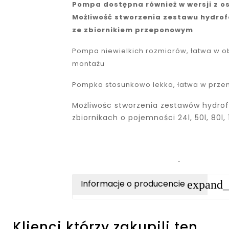
Pompa dostępna również w wersji z 
Możliwość stworzenia zestawu hydro
ze zbiornikiem przeponowym
Pompa niewielkich rozmiarów, łatwa w o
montażu
Pompka stosunkowo lekka, łatwa w prze
Możliwośc stworzenia zestawów hydro
zbiornikach o pojemności 24l, 50l, 80l, 
expand
Informacje o producencie
Klienci którzy zakupili ten