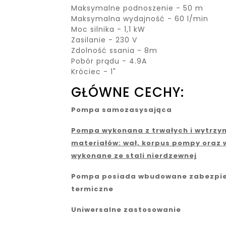
Maksymalne podnoszenie - 50 m
Maksymalna wydajność - 60 l/min
Moc silnika - 1,1 kW
Zasilanie - 230 V
Zdolność ssania - 8m
Pobór prądu - 4.9A
Króciec - 1"
GŁÓWNE CECHY:
Pompa samozasysająca
Pompa wykonana z trwałych i wytrzy
materiałów: wał, korpus pompy oraz w
wykonane ze stali nierdzewnej
Pompa posiada wbudowane zabezpie
termiczne
Uniwersalne zastosowanie