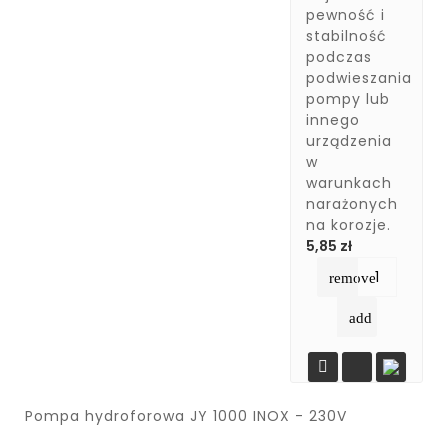
pewność i
stabilność
podczas
podwieszania
pompy lub
innego
urządzenia
w
warunkach
narażonych
na korozje.
Cena
5,85 zł
remove
add

Produkt
Pompa hydroforowa JY 1000 INOX - 230V
Anoda
Zawór
Tuleja
Elektroniczny
Kabel,
Kabel Do
Dławica,
Niedostępny
Wzmacniająca
Tytanowa
Zwrotny
Wyłącznik
Przewód
Uszczelnienie
Wody Pitnej