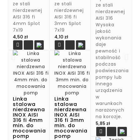
ze stali
ze stali
ze stali
nierdzewnej
nierdzewnej
nierdzewnej
AISI 316 fi
AISI 316 fi
AISI 316
4mm Splot
3mm Splot
Wysoka
7x19
7x19
jakość
Cena
Cena
4,50 zł
4,10 zł
wykonania
daje


pewność i
stabilność
podczas
podwieszania
pompy lub
innego
urządzenia
w
Linka
Linka
warunkach
stalowa
stalowa
nierdzewna
nierdzewna
narażonych
INOX AISI
INOX AISI
na korozje.
316 fi 4mm
316 fi 3mm
Cena
5,85 zł
min. do
min. do
mocowania
mocowania

pomp
pomp