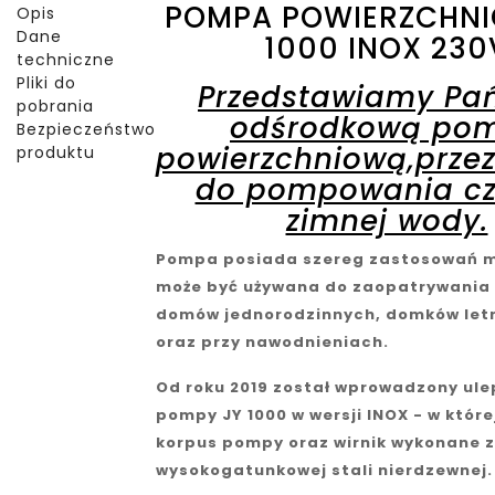
POMPA POWIERZCHNI
Opis
Dane
1000 INOX 230
techniczne
Pliki do
Przedstawiamy Pa
pobrania
odśrodkową po
Bezpieczeństwo
powierzchniową,prze
produktu
do pompowania czy
zimnej wody.
Pompa posiada szereg zastosowań m
może być używana do zaopatrywania
domów jednorodzinnych, domków let
oraz przy nawodnieniach.
Od roku 2019 został wprowadzony ul
pompy JY 1000 w wersji INOX - w której
korpus pompy oraz wirnik wykonane z
wysokogatunkowej stali nierdzewnej.