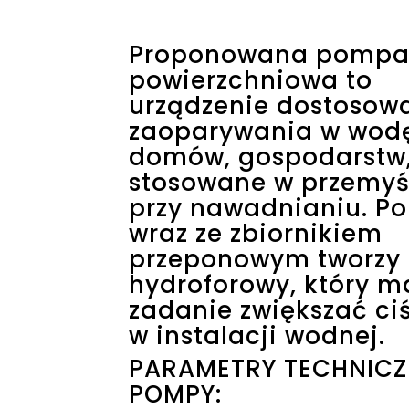
Proponowana pomp
powierzchniowa to
urządzenie dostosow
zaoparywania w wod
domów, gospodarstw
stosowane w przemyś
przy nawadnianiu. P
wraz ze zbiornikiem
przeponowym tworzy 
hydroforowy, który m
zadanie zwiększać ci
w instalacji wodnej.
PARAMETRY TECHNICZ
POMPY: