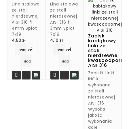
Lina stalowa
Lina stalowa
ze stali
ze stali
nierdzewnej
nierdzewnej
AISI 316 fi
AISI 316 fi
4mm Splot
3mm Splot
7x19
7x19
Zacisk
Cena
Cena
kabłąkowy
4,50 zł
4,10 zł
linki ze
remove
remove
stali
nierdzewnej
kwasoodpornej
add
add
AISI 316
Zaciski Linki


INOX: -
wykonane
ze stali
nierdzewnej
AISI 316
Wysoka
jakość
wykonania
daje