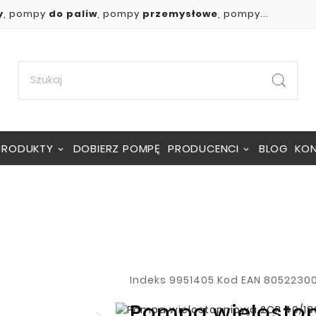
y
, pompy
do paliw
, pompy
przemysłowe
, pompy...
PRODUKTY
DOBIERZ POMPĘ
PRODUCENCI
BLOG
KO
Indeks
9951405
Kod EAN
8052230
Pompa wielosto