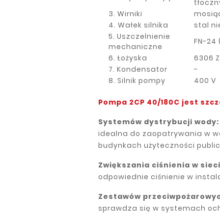
tłoczn
3. Wirniki
mosią
4. Wałek silnika
stal n
5. Uszczelnienie
FN-24 
mechaniczne
6. Łożyska
6306 Z
7. Kondensator
-
8. Silnik pompy
400 V
Pompa
2CP 40/180C
jest szcz
Systemów dystrybucji wody:
idealna do zaopatrywania w 
budynkach użyteczności public
Zwiększania ciśnienia w siec
odpowiednie ciśnienie w insta
Zestawów przeciwpożarowyc
sprawdza się w systemach oc