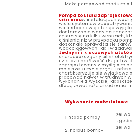
Może pompować medium o t
Pompa została zaprojektowa
ciśnienia
w instalacjach wodn
wielu systemów zaopatrywania 
wielostopniowej oferuje wyjąt
dostarczanie wody na znaczne 
opiera się na kilku wirnikach, 
ciśnienia niż w przypadku pom
doskonale sprawdza się zaró
wodociągowych, jak i w zaaw
Jednym z kluczowych atutó
energooszczędny silnik elektryc
oznacza możliwość długotrwałej
zaprojektowany z myślą o minim
mniejsze zużycie prądu i niżs
charakteryzuje się wyjątkową 
pracować nawet w trudnych w
wykonanie z wysokiej jakości ż
długą żywotność urządzenia i 
Wykonanie materiałowe
żeliw
1. Stopa pompy
zgodni
żeliw
2. Korpus pompy