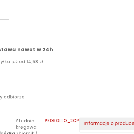
stawa nawet w 24h
yłka już od
14,58 zł
zy odbiorze
PEDROLLO_2CP
Studnia
Informacje o produc
kręgowa
źródła
Zbiornik /