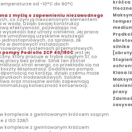
króćca
emperaturze od -10°C do 90°C
tłoczn
Maksy
na z myślą o zapewnieniu niezawodnego
ych, co czyni ją nieocenionym elementem
temper
w wodę. Dzięki swojej konstrukcji
mediu
kową efektywność, pozwalając na
wysokości bez utraty ciśnienia. Jej praca
Prędko
które umożliwiają uzyskanie wyższego
p jednostopniowych, co sprawia, że
obroto
wno w domowych instalacjach
silnika
ansowanych systemach przemysłowych.
w pompy Pedrollo
2CP 40/180C
jest jej
[obrot
zny, który pracuje w trybie ciągłym S1, co
Stopie
 pracy bez przerw. Silnik ten został
alizacji strat energii, co przekłada się na
ochron
ze koszty eksploatacji. Dodatkowo pompa
Klasa iz
odpornością na korozję, dzięki czemu może
arunkach środowiskowych. Solidne
Maksy
eliwa oraz mosiężne wirniki zapewniają
minimalizują konieczność konserwacji.
ciśnien
pracy
Zdolno
zasysa
o w komplecie z gwintowanym króćcem ssącym
e z ISO 228/1
o w komplecie z gwintowanym króćcem