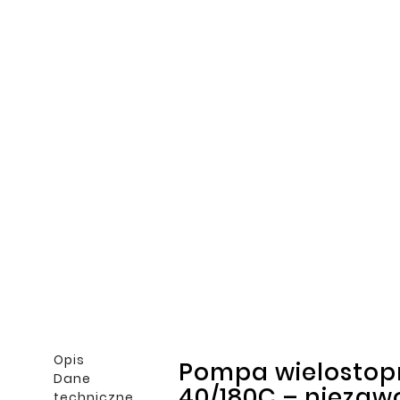
Opis
Pompa wielostop
Dane
40/180C – niezaw
techniczne