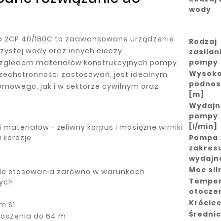
wody
o 2CP 40/180C to zaawansowane urządzenie
Rodzaj
zystej wody oraz innych cieczy
zasilan
pompy
zględem materiałów konstrukcyjnych pompy.
Wysok
wszechstronności zastosowań, jest idealnym
podnos
mowego, jak i w sektorze cywilnym oraz
[m]
Wydajn
pompy
[l/min]
 materiałów - żeliwny korpus i mosiężne wirniki
a korozję
Pompa 
zakres
wydajn
Moc sil
 do stosowania zarówno w warunkach
Temper
ych
otocze
Krócie
ym S1
Średni
oszenia do 64 m