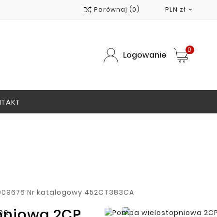
Porównaj
(0)
PLN zł

0
Logowanie
NTAKT
009676
Nr katalogowy
452CT383CA
pniowa 2CP