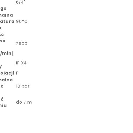
6/4"
ego
malna
atura
90°C
m
ść
wa
2900
y/min]
ń
IP X4
y
olacji
F
malne
ie
10 bar
ść
do 7 m
nia