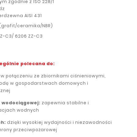
ym zgodnie z ISO 228/1
dz
ierdzewna AISI 431
(grafit/ceramika/NBR)
Z-C3/ 6206 ZZ-C3
ególnie polecana do:
w połączeniu ze zbiornikami ciśnieniowymi,
wodę w gospodarstwach domowych i
znej
i wodociągowej:
zapewnia stabilne i
lacjach wodnych
h:
dzięki wysokiej wydajności i niezawodności
hrony przeciwpożarowej