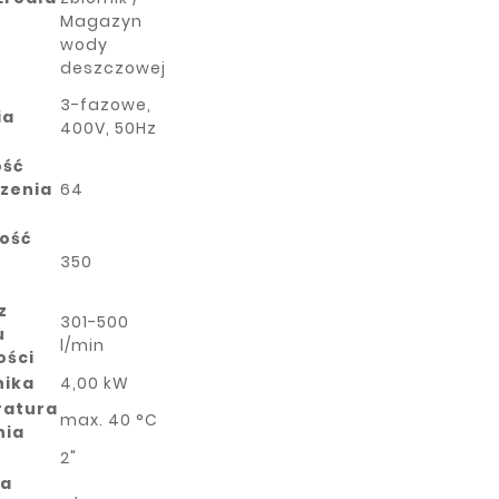
Magazyn
wody
deszczowej
3-fazowe,
ia
400V, 50Hz
ość
zenia
64
ość
350
z
301-500
u
l/min
ości
nika
4,00 kW
atura
max. 40 °C
nia
c
2"
ca