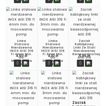
Pomp
Pomp
Linka
Linka
Zacisk
Stalowa
Stalowa
Kabłąkowy
Nierdzewna
Nierdzewna
Linki Ze Stali
INOX AISI 316
INOX AISI 316
Nierdzewnej
Fi 4mm Min.
Fi 3mm Min.
Kwasoodpornej
Cena
Cena
Cena
4,50 zł
4,10 zł
5,85 zł
Do
Do
AISI 316
Mocowania
Mocowania



Pomp
Pomp
Zacisk