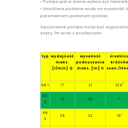
• Pompa jest w stanie wytworzyć niewielk
• Umożliwia podanie wody na wysokość 
parametrami podanymi poniżej
Opcjonalnie pompa może być wyposażo
ssący 7m wraz z przyłączami
typ
wydajność
wysokość
średnic
maks.
podnoszenia
króćcó
[l/min] Q
maks. [m] h
ssan./tło
KN 1
17
21
3/4''
KN
22
25
1''
2
KN
29
22
1¼''
3