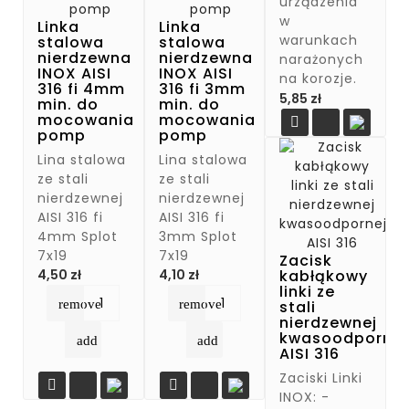
urządzenia
w
Linka
Linka
warunkach
stalowa
stalowa
nierdzewna
nierdzewna
narażonych
INOX AISI
INOX AISI
na korozje.
316 fi 4mm
316 fi 3mm
Cena
5,85 zł
min. do
min. do
mocowania
mocowania

pomp
pomp
Lina stalowa
Lina stalowa
ze stali
ze stali
nierdzewnej
nierdzewnej
AISI 316 fi
AISI 316 fi
4mm Splot
3mm Splot
7x19
7x19
Zacisk
Cena
Cena
kabłąkowy
4,50 zł
4,10 zł
linki ze
remove
remove
stali
nierdzewnej
kwasoodpornej
add
add
AISI 316
Zaciski Linki


INOX: -