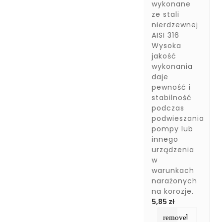
wykonane
ze stali
nierdzewnej
AISI 316
Wysoka
jakość
wykonania
daje
pewność i
stabilność
podczas
podwieszania
pompy lub
innego
urządzenia
w
warunkach
narażonych
na korozje.
Cena
5,85 zł
remove