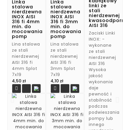
kabłąkowy
Linka
Linka
linki ze
stalowa
stalowa
stali
nierdzewna
nierdzewna
nierdzewnej
INOX AISI
INOX AISI
kwasoodpornej
316 fi 4mm
316 fi 3mm
AISI 316
min. do
min. do
mocowania
mocowania
Zaciski Linki
pomp
pomp
INOX: -
Lina stalowa
Lina stalowa
wykonane
ze stali
ze stali
ze stali
nierdzewnej
nierdzewnej
nierdzewnej
AISI 316 fi
AISI 316 fi
AISI 316
4mm Splot
3mm Splot
Wysoka
7x19
7x19
jakość
Cena
Cena
4,50 zł
4,10 zł
wykonania
daje


pewność i
stabilność
podczas
podwieszania
pompy lub
innego