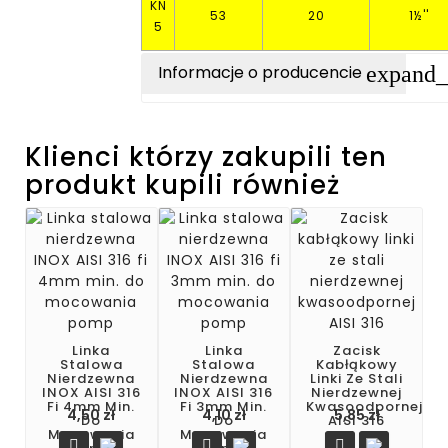
KN
53
20
1½''
5
expand
Informacje o producencie
Klienci którzy zakupili ten
produkt kupili również
Linka
Linka
Zacisk
Stalowa
Stalowa
Kabłąkowy
Nierdzewna
Nierdzewna
Linki Ze Stali
INOX AISI 316
INOX AISI 316
Nierdzewnej
Fi 4mm Min.
Fi 3mm Min.
Kwasoodpornej
4,50 zł
4,10 zł
5,85 zł
Do
Do
AISI 316
Mocowania
Mocowania


