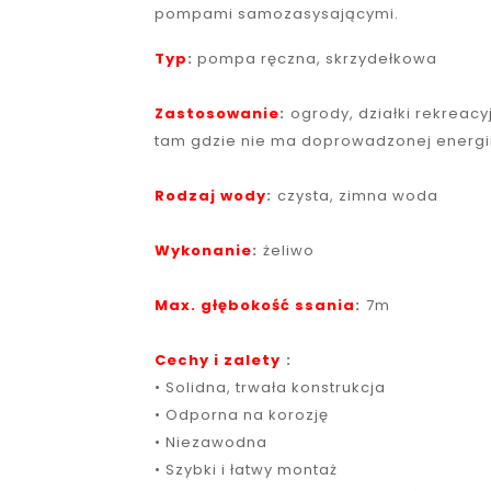
pompami samozasysającymi.
Typ
:
pompa ręczna, skrzydełkowa
Zastosowanie
:
ogrody, działki rekreacy
tam gdzie nie ma doprowadzonej energii 
Rodzaj wody
:
czysta, zimna woda
Wykonanie
:
żeliwo
Max. głębokość ssania
:
7m
Cechy i zalety
:
• Solidna, trwała konstrukcja
• Odporna na korozję
• Niezawodna
• Szybki i łatwy montaż