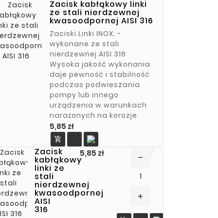
Zacisk kabłąkowy linki
ze stali nierdzewnej
kwasoodpornej AISI 316
Zaciski Linki INOX: -
wykonane ze stali
nierdzewnej AISI 316
Wysoka jakość wykonania
daje pewność i stabilność
podczas podwieszania
pompy lub innego
urządzenia w warunkach
narażonych na korozje.
Cena
5,85 zł

Zacisk
Cena
5,85 zł
remove
kabłąkowy
linki ze
stali
nierdzewnej
kwasoodpornej
add
AISI
316