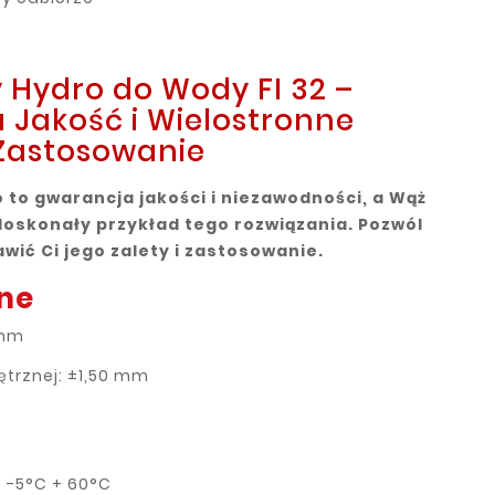
 Hydro do Wody FI 32 –
 Jakość i Wielostronne
Zastosowanie
 to gwarancja jakości i niezawodności, a Wąż
doskonały przykład tego rozwiązania. Pozwól
ić Ci jego zalety i zastosowanie.
ne
2mm
ętrznej: ±1,50 mm
: -5°C + 60°C