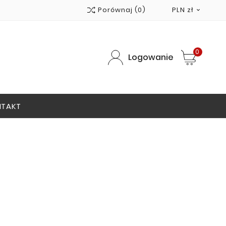
Porównaj
(0)
PLN zł

0
Logowanie
NTAKT