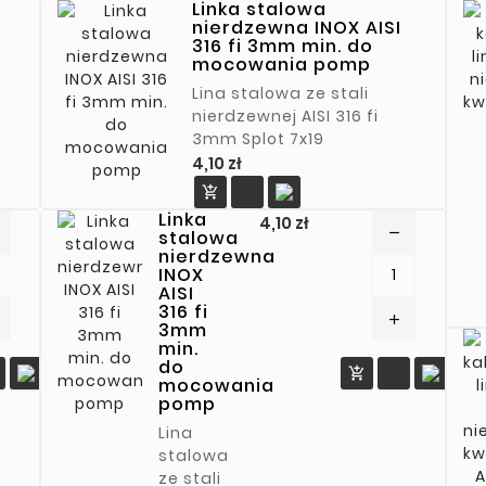
Linka stalowa
nierdzewna INOX AISI
316 fi 3mm min. do
mocowania pomp
Lina stalowa ze stali
nierdzewnej AISI 316 fi
3mm Splot 7x19
Cena
4,10 zł

Linka
Cena
4,10 zł
remove
stalowa
nierdzewna
INOX
AISI
316 fi
add
3mm
min.
do

mocowania
pomp
Lina
stalowa
ze stali