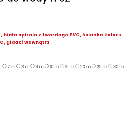
, biała spirala z twardego PVC, ścianka koloru
C, gładki wewnątrz
m
7 m
8 m
9 m
10 m
15 m
20 m
25 m
30 m