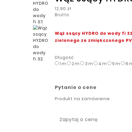
12,90 zł
Brutto
Wąż ssący HYDRO do wody fi 32
zielonego ze zmiękczonego PV
Długość
1 m
2 m
3 m
4 m
5 m
6 
Pytanie o cene
Produkt na zamówienie
Zapytaj o cenę