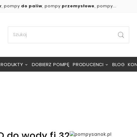
y
, pompy
do paliw
, pompy
przemysłowe
, pompy...
PRODUKTY
DOBIERZ POMPĘ
PRODUCENCI
BLOG
KO
 do wody fi 32