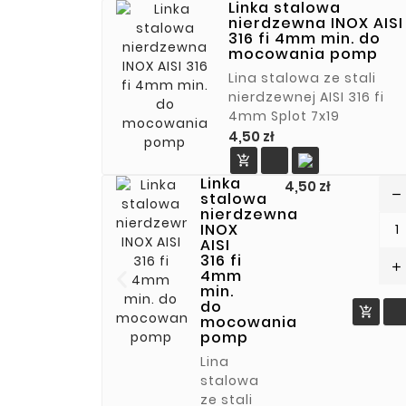
Linka stalowa
nierdzewna INOX AISI
316 fi 4mm min. do
mocowania pomp
Lina stalowa ze stali
nierdzewnej AISI 316 fi
4mm Splot 7x19
Cena
4,50 zł

Linka
Cena
4,50 zł
remove
stalowa
nierdzewna
INOX
AISI
316 fi
add
4mm
min.
do

mocowania
pomp
Lina
stalowa
ze stali