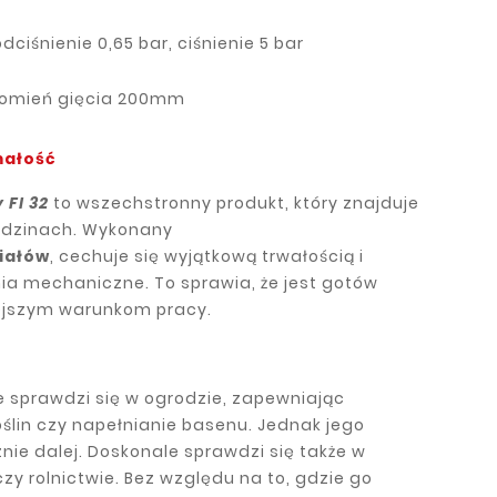
dciśnienie 0,65 bar, ciśnienie 5 bar
promień gięcia 200mm
małość
 FI 32
to wszechstronny produkt, który znajduje
edzinach. Wykonany
iałów
, cechuje się wyjątkową trwałością i
ia mechaniczne. To sprawia, że jest gotów
ejszym warunkom pracy.
 sprawdzi się w ogrodzie, zapewniając
lin czy napełnianie basenu. Jednak jego
ie dalej. Doskonale sprawdzi się także w
zy rolnictwie. Bez względu na to, gdzie go