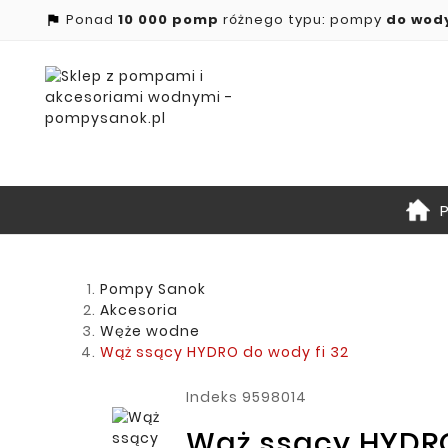
Ponad
10 000 pomp
różnego typu: pompy
do wod

Pompy Sanok
Akcesoria
Węże wodne
Wąż ssący HYDRO do wody fi 32
Indeks
9598014
Wąż ssący HYDRO