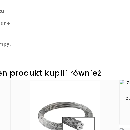
tu
zane
o
mpy.
ten produkt kupili również
Z