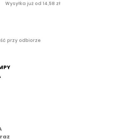
Wysyłka już od
14,58 zł
ność przy odbiorze
MPY
A
0
A
oraz