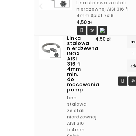
Lina stalowa ze stali
nierdzewnej AISI 316 fi
4mm Splot 7x19
Cena
4,50 zł

Linka
Cena
4,50 zł
re
stalowa
nierdzewna
INOX
AISI
316 fi
ad
4mm
min.
do

mocowania
pomp
Lina
stalowa
ze stali
nierdzewnej
AISI 316
fi 4mm
Splot