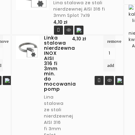
Lina stalowa ze stali
nierdzewnej AISI 316 fi
3mm Splot 7x19
Cena
4,10 zł

Linka
Cena
4,10 zł
move
remove
stalowa
nierdzewna
INOX
AISI
316 fi
d
add
3mm
min.
do

mocowania
pomp
Lina
stalowa
ze stali
nierdzewnej
AISI 316
fi 3mm
Splot