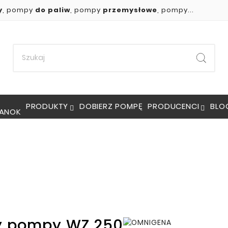
y
, pompy
do paliw
, pompy
przemysłowe
, pompy...
PRODUKTY
DOBIERZ POMPĘ
PRODUCENCI
BLO
y pompy WZ 250