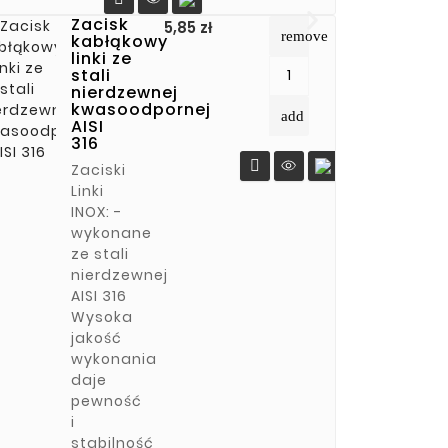
Zacisk
Cena
5,85 zł
remove
kabłąkowy
linki ze
stali
nierdzewnej
kwasoodpornej
add
AISI
316

Zaciski
Linki
INOX: -
wykonane
ze stali
nierdzewnej
AISI 316
Wysoka
jakość
wykonania
daje
pewność
i
stabilność