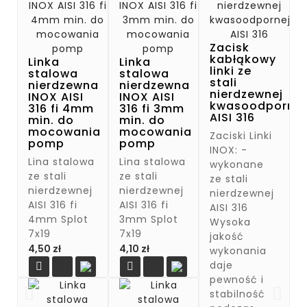
Zacisk
kabłąkowy
Linka
Linka
linki ze
stalowa
stalowa
stali
nierdzewna
nierdzewna
nierdzewnej
INOX AISI
INOX AISI
kwasoodpornej
316 fi 4mm
316 fi 3mm
AISI 316
min. do
min. do
mocowania
mocowania
Zaciski Linki
pomp
pomp
INOX: -
Lina stalowa
Lina stalowa
wykonane
ze stali
ze stali
ze stali
nierdzewnej
nierdzewnej
nierdzewnej
AISI 316 fi
AISI 316 fi
AISI 316
4mm Splot
3mm Splot
Wysoka
7x19
7x19
jakość
Cena
Cena
4,50 zł
4,10 zł
wykonania
daje


pewność i
stabilność