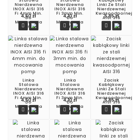
Stalowa
Stalowa
Kabłąkowy
Nierdzewna
Nierdzewna
Linki Ze Stali
INOX AISI 316
INOX AISI 316
Nierdzewnej
Fi 4mm Min.
Fi 3mm Min.
Kwasoodpornej
4,50 zł
4,10 zł
5,85 zł
Do
Do
AISI 316
Mocowania
Mocowania



Pomp
Pomp
Linka
Linka
Zacisk
Stalowa
Stalowa
Kabłąkowy
Nierdzewna
Nierdzewna
Linki Ze Stali
INOX AISI 316
INOX AISI 316
Nierdzewnej
Fi 4mm Min.
Fi 3mm Min.
Kwasoodpornej
Cena
Cena
Cena
4,50 zł
4,10 zł
5,85 zł
Do
Do
AISI 316
Mocowania
Mocowania



Pomp
Pomp