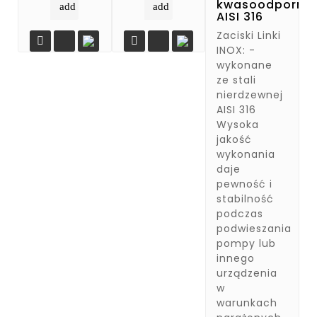
kwasoodpornej
add
add
AISI 316
Zaciski Linki


INOX: -
wykonane
ze stali
nierdzewnej
AISI 316
Wysoka
jakość
wykonania
daje
pewność i
stabilność
podczas
podwieszania
pompy lub
innego
urządzenia
w
warunkach