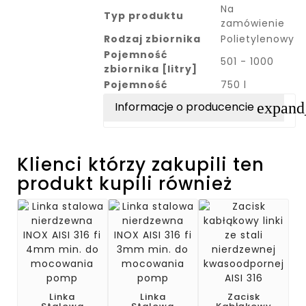
Na
Typ produktu
zamówienie
Rodzaj zbiornika
Polietylenowy
Pojemność
501 - 1000
zbiornika [litry]
Pojemność
750 l
expan
Informacje o producencie
Klienci którzy zakupili ten
produkt kupili również
Linka
Linka
Zacisk