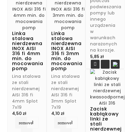
podczas
podwieszania
pompy lub
innego
urządzenia
w
Linka
Linka
warunkach
stalowa
stalowa
nierdzewna
nierdzewna
narażonych
INOX AISI
INOX AISI
na korozje.
316 fi 4mm
316 fi 3mm
Cena
5,85 zł
min. do
min. do
mocowania
mocowania

pomp
pomp
Lina stalowa
Lina stalowa
ze stali
ze stali
nierdzewnej
nierdzewnej
AISI 316 fi
AISI 316 fi
4mm Splot
3mm Splot
7x19
7x19
Zacisk
Cena
Cena
kabłąkowy
4,50 zł
4,10 zł
linki ze
remove
remove
stali
nierdzewnej