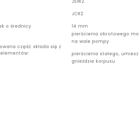
JSW2
JCR2
ek o średnicy
14 mm
pierścienia obrotowego m
na wale pompy
owana część składa się z
 elementów:
pierścienia stałego, umie
gnieździe korpusu