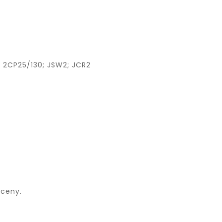
; 2CP25/130; JSW2; JCR2
yceny.