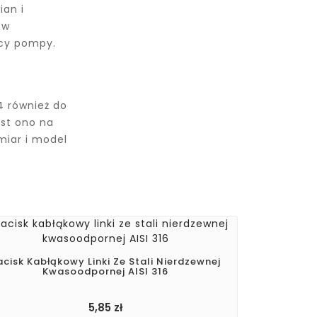
ian i
 w
acy pompy.
i
4 również do
est ono na
miar i model
acisk Kabłąkowy Linki Ze Stali Nierdzewnej
Kwasoodpornej AISI 316
5,85 zł