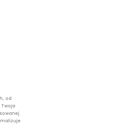
h, od
u Twoja
nsowanej
malizuje
a