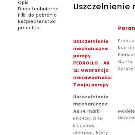
Opis
Uszczelnienie
Dane techniczne
Pliki do pobrania
Bezpieczeństwo
produktu
Param
Produc
Uszczelnienie
Kod pr
mechaniczne
Pierści
pompy
Guma
PEDROLLO - AR
Spręży
12: Gwarancja
niezawodności
Twojej pompy
Uszczelnienie
mechaniczne
AR 14
marki
Modele
uszcze
PEDROLLO to
kluczowy
element, który