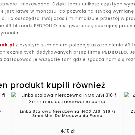
gotrwałe i niezawodne. Dzięki temu unikasz częstych wym
 14 jest łatwe w montażu, co pozwala na szybką wymianę
ia. To oszczędza Twój czas i minimalizuje przestój w pr
e AR 14 marki PEDROLLO jest gwarancją spokojnej pracy 
zymania.
ok.pl
z czystym sumieniem polecają uszczelnienie AR 1
koniecznie tych dedykowanych przez firmę
PEDROLLO
. J
na zastosować je wszędzie tam gdzie zgadza nam się roz
ten produkt kupili również
Fi
Linka Stalowa Nierdzewna INOX AISI 316 Fi
Z
3mm Min. Do Mocowania Pomp
4,10 zł