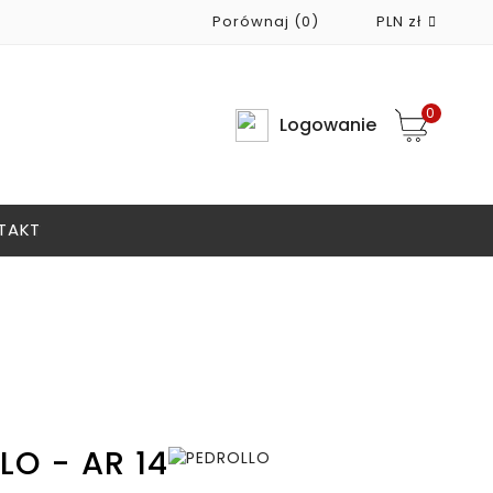
Porównaj
(0)
PLN zł

0
Logowanie
TAKT
LO - AR 14