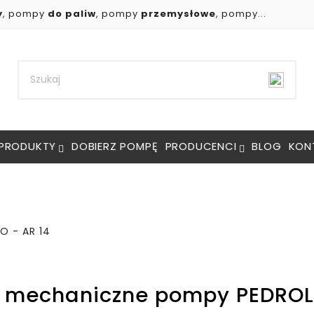
y
, pompy
do paliw
, pompy
przemysłowe
, pompy...
PRODUKTY
DOBIERZ POMPĘ
PRODUCENCI
BLOG
KON
O - AR 14
e mechaniczne pompy PEDROL