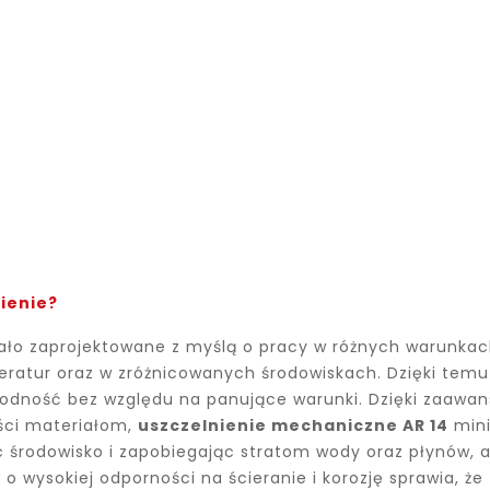
nienie?
ało zaprojektowane z myślą o pracy w różnych warunkac
eratur oraz w zróżnicowanych środowiskach. Dzięki tem
dność bez względu na panujące warunki. Dzięki zaawa
kości materiałom,
uszczelnienie mechaniczne AR 14
mini
c środowisko i zapobiegając stratom wody oraz płynów, 
o wysokiej odporności na ścieranie i korozję sprawia, że