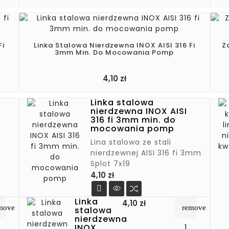
Fi
Linka Stalowa Nierdzewna INOX AISI 316 Fi
Z
3mm Min. Do Mocowania Pomp
Cena
4,10 zł
Linka stalowa
nierdzewna INOX AISI
316 fi 3mm min. do
mocowania pomp
Lina stalowa ze stali
nierdzewnej AISI 316 fi 3mm
Splot 7x19
Cena
4,10 zł

Linka
Cena
4,10 zł
move
remove
stalowa
nierdzewna
INOX