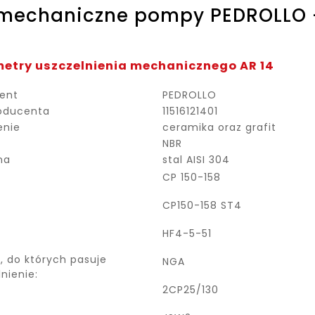
 mechaniczne pompy PEDROLLO 
etry uszczelnienia mechanicznego AR 14
ent
PEDROLLO
oducenta
11516121401
enie
ceramika oraz grafit
NBR
na
stal AISI 304
CP 150-158
CP150-158 ST4
HF4-5-51
, do których pasuje
NGA
lnienie:
2CP25/130