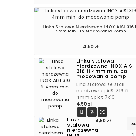
Linka Stalowa Nierdzewna INOX AISI 316 
4mm Min. Do Mocowania Pomp
Cena
4,50 zł
Linka stalowa
nierdzewna INOX AISI
316 fi 4mm min. do
mocowania pomp
Lina stalowa ze stali
nierdzewnej AISI 316 fi
4mm Splot 7x19
Cena
4,50 zł

Linka
Cena
4,50 zł
re
stalowa
nierdzewna
INOX