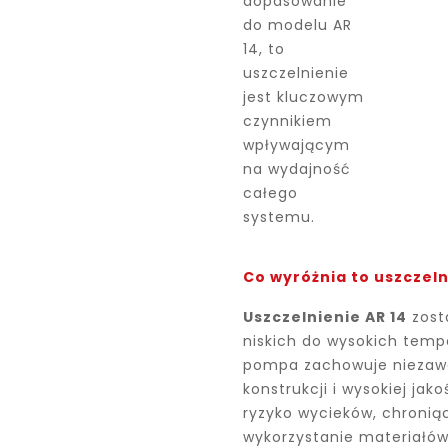
dopasowanie
do modelu AR
14, to
uszczelnienie
jest kluczowym
czynnikiem
wpływającym
na wydajność
całego
systemu.
Co wyróżnia to uszczel
Uszczelnienie AR 14
zost
niskich do wysokich temp
pompa zachowuje niezawo
konstrukcji i wysokiej ja
ryzyko wycieków, chronią
wykorzystanie materiałów 