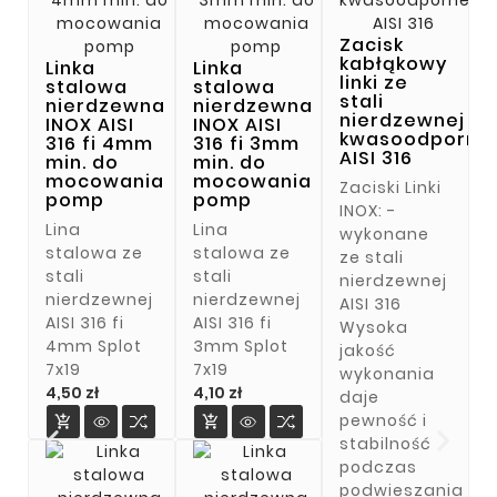
Zacisk
kabłąkowy
Linka
Linka
linki ze
stalowa
stalowa
stali
nierdzewna
nierdzewna
nierdzewnej
INOX AISI
INOX AISI
kwasoodporne
316 fi 4mm
316 fi 3mm
AISI 316
min. do
min. do
mocowania
mocowania
Zaciski Linki
pomp
pomp
INOX: -
Lina
Lina
wykonane
stalowa ze
stalowa ze
ze stali
stali
stali
nierdzewnej
nierdzewnej
nierdzewnej
AISI 316
AISI 316 fi
AISI 316 fi
Wysoka
4mm Splot
3mm Splot
jakość
7x19
7x19
wykonania
Cena
Cena
4,50 zł
4,10 zł
daje
pewność i


stabilność
podczas
podwieszania