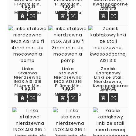
Fi 4mm Min.
Fi 3mm Min.
Kwasoodpornej
4,50 zł
4,10 zł
5,85 zł
Do
Do
AISI 316
Mocowania
Mocowania



Pomp
Pomp
Linka
Linka
Zacisk
Stalowa
Stalowa
Kabłąkowy
Nierdzewna
Nierdzewna
Linki Ze Stali
INOX AISI 316
INOX AISI 316
Nierdzewnej
Fi 4mm Min.
Fi 3mm Min.
Kwasoodpornej
Cena
Cena
Cena
4,50 zł
4,10 zł
5,85 zł
Do
Do
AISI 316
Mocowania
Mocowania



Pomp
Pomp