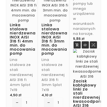
pompy lub
innego
urządzenia
w
warunkach
Linka
Linka
narażonych
stalowa
stalowa
nierdzewna
nierdzewna
na korozje.
INOX AISI
INOX AISI
Cena
5,85 zł
316 fi 4mm
316 fi 3mm
min. do
min. do

mocowania
mocowania
pomp
pomp
Lina
Lina
stalowa ze
stalowa ze
stali
stali
nierdzewnej
nierdzewnej
AISI 316 fi
AISI 316 fi
Zacisk
4mm Splot
3mm Splot
kabłąkowy
linki ze
7x19
7x19
stali
Cena
Cena
4,50 zł
4,10 zł
nierdzewnej
kwasoodporne
remove
remove
AISI 316