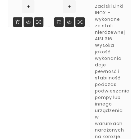
Zaciski Linki
add
add
INOX: -
wykonane


ze stali
nierdzewnej
AISI 316
Wysoka
jakość
wykonania
daje
pewność i
stabilność
podczas
podwieszania
pompy lub
innego
urządzenia
w
warunkach
narażonych
na korozje.