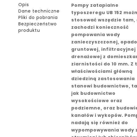
Opis
Pompy zatapialne
Dane techniczne
typoszeregu UB 152 moż
Pliki do pobrania
stosować wszędzie tam, 
Bezpieczeństwo
zachodzi konieczność
produktu
pompowania wody
zanieczyszczonej, opado
gruntowej, infiltracyjnej
drenażowej z domieszka
ziarnistości do 10 mm. Z 
właściwościami główną
dziedziną zastosowania
stanowi budownictwo, ta
jak budownictwo
wysokościowe oraz
podziemne, oraz budowi
kanałów i wykopów. Pom
nadają się również do
wypompowywania wody 