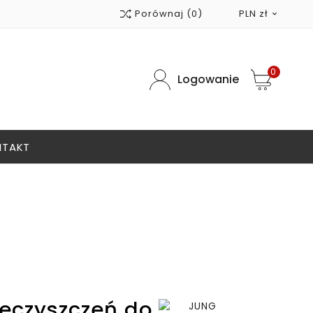
Porównaj
(0)
PLN zł

0
Logowanie
NTAKT
eczyszczeń do