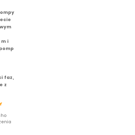
 Pompy
lecie
owym
 m i
 pomp
ą
i faz,
e z
Y
cho
zenia