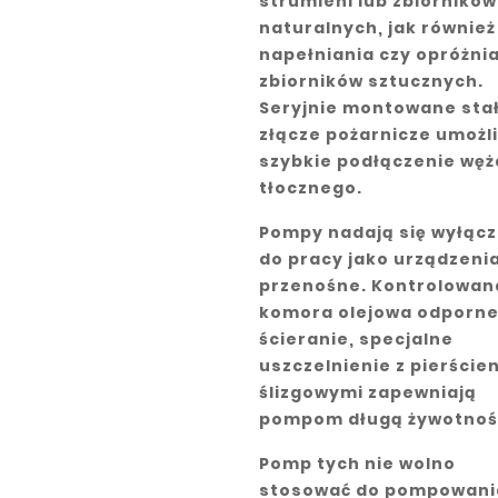
strumieni lub zbiorników
naturalnych, jak również
napełniania czy opróżni
zbiorników sztucznych.
Seryjnie montowane sta
złącze pożarnicze umożl
szybkie podłączenie węż
tłocznego.
Pompy nadają się wyłącz
do pracy jako urządzeni
przenośne. Kontrolowan
komora olejowa odporne
ścieranie, specjalne
uszczelnienie z pierście
ślizgowymi zapewniają
pompom długą żywotnoś
Pomp tych nie wolno
stosować do pompowani