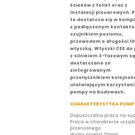
ścieków z toilet oraz z
instalacji pisuarowych.
te dostarcza się w komp
z podłączonym kontakt
czujnikiem poziomu,
przewodem o długości 10
wtyczką. Wtyczki CEE do
z silnikiem 3-fazowym s
dostarczane ze
zintegrowanym
przełącznikiem kolejnośc
ułatwiającym korzystani
pompy na budowach.
CHARAKTERYSTYKA POMP
Dopuszczalna praca na su
Praca w charakterze urząd
przenośnego
Wolny przelot 10mm