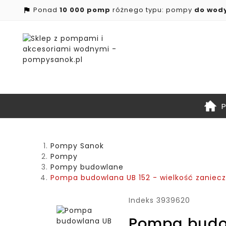
Ponad
10 000 pomp
różnego typu: pompy
do wod

Pompy Sanok
Pompy
Pompy budowlane
Pompa budowlana UB 152 - wielkość zanie
Indeks
3939620
Pompa budow