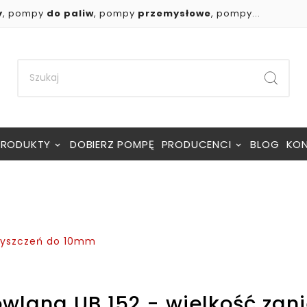
y
, pompy
do paliw
, pompy
przemysłowe
, pompy...
PRODUKTY
DOBIERZ POMPĘ
PRODUCENCI
BLOG
KO
czyszczeń do 10mm
lana UB 152 - wielkość zani