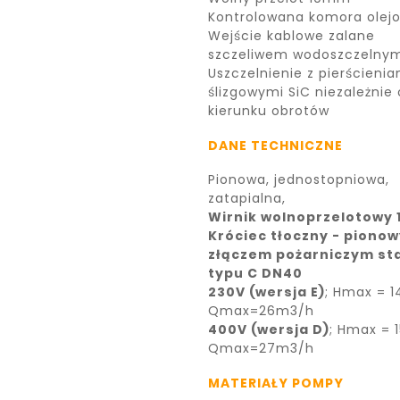
Kontrolowana komora olej
Wejście kablowe zalane
szczeliwem wodoszczelny
Uszczelnienie z pierścienia
ślizgowymi SiC niezależnie
kierunku obrotów
DANE TECHNICZNE
Pionowa, jednostopniowa,
zatapialna,
Wirnik wolnoprzelotowy
Króciec tłoczny - pionow
złączem pożarniczym st
typu C DN40
230V (wersja E)
; Hmax = 
Qmax=26m3/h
400V (wersja D)
; Hmax = 
Qmax=27m3/h
MATERIAŁY POMPY