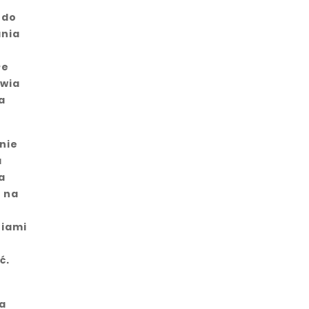
 do
ania
łe
iwia
a
nie
a
a
 na
niami
ć.
a