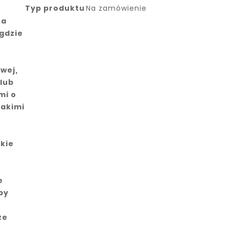
Typ produktu
Na zamówienie
na
gdzie
wej,
 lub
mi o
takimi
kie
e
py
ze