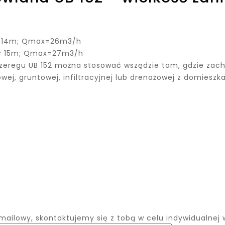
 = 14m; Qmax=26m3/h
 = 15m; Qmax=27m3/h
zeregu UB 152 można stosować wszędzie tam, gdzie za
ej, gruntowej, infiltracyjnej lub drenażowej z domieszka
ailowy, skontaktujemy się z tobą w celu indywidualnej