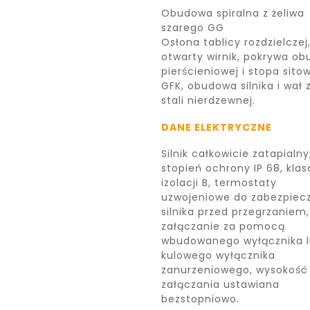
Obudowa spiralna z żeliwa
szarego GG
Osłona tablicy rozdzielczej
otwarty wirnik, pokrywa o
pierścieniowej i stopa sito
GFK, obudowa silnika i wał 
stali nierdzewnej.
DANE ELEKTRYCZNE
Silnik całkowicie zatapialny
stopień ochrony IP 68, klas
izolacji B, termostaty
uzwojeniowe do zabezpiec
silnika przed przegrzaniem,
załączanie za pomocą
wbudowanego wyłącznika 
kulowego wyłącznika
zanurzeniowego, wysokość
załączania ustawiana
bezstopniowo.