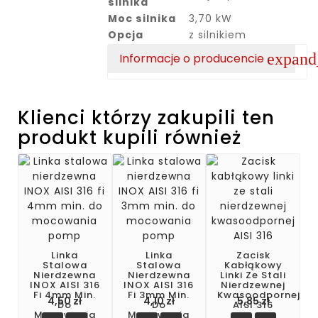
silnika
Moc silnika
3,70 kW
Opcja
z silnikiem
expan
Informacje o producencie
Klienci którzy zakupili ten
produkt kupili również
Linka
Linka
Zacisk
Stalowa
Stalowa
Kabłąkowy
Nierdzewna
Nierdzewna
Linki Ze Stali
INOX AISI 316
INOX AISI 316
Nierdzewnej
Fi 4mm Min.
Fi 3mm Min.
Kwasoodpornej
4,50 zł
4,10 zł
5,85 zł
Do
Do
AISI 316
Mocowania
Mocowania