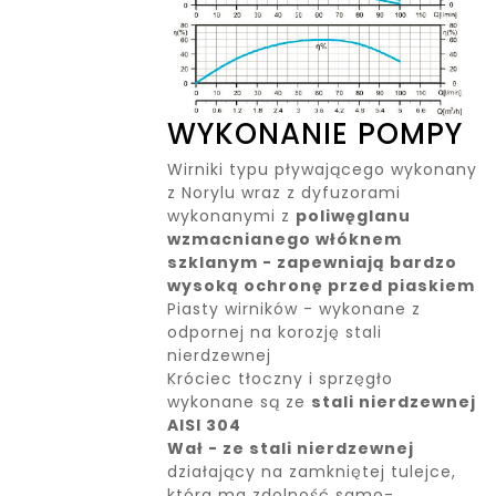
WYKONANIE POMPY
Wirniki typu pływającego wykonany
z Norylu wraz z dyfuzorami
wykonanymi z
poliwęglanu
wzmacnianego włóknem
szklanym - zapewniają bardzo
wysoką ochronę przed piaskiem
Piasty wirników - wykonane z
odpornej na korozję stali
nierdzewnej
Króciec tłoczny i sprzęgło
wykonane są ze
stali nierdzewnej
AISI 304
Wał - ze stali nierdzewnej
działający na zamkniętej tulejce,
która ma zdolność samo-