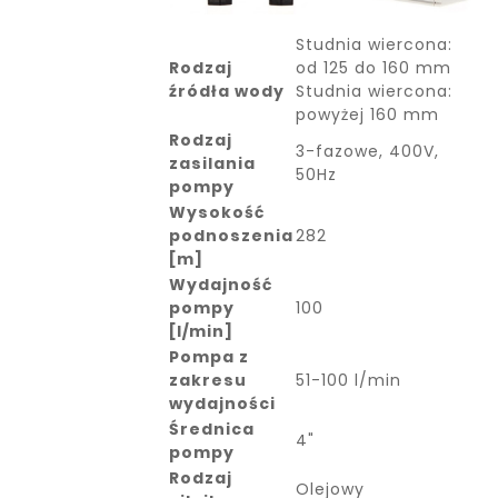
Studnia wiercona:
Rodzaj
od 125 do 160 mm
źródła wody
Studnia wiercona:
powyżej 160 mm
Rodzaj
3-fazowe, 400V,
zasilania
50Hz
pompy
Wysokość
podnoszenia
282
[m]
Wydajność
pompy
100
[l/min]
Pompa z
zakresu
51-100 l/min
wydajności
Średnica
4"
pompy
Rodzaj
Olejowy