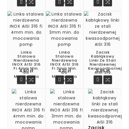



Pomp
Pomp
Linka
Linka
Zacisk
Stalowa
Stalowa
Kabłąkowy
Nierdzewna
Nierdzewna
Linki Ze Stali
INOX AISI 316
INOX AISI 316
Nierdzewnej
Fi 4mm Min.
Fi 3mm Min.
Kwasoodpornej
Cena
Cena
Cena
4,50 zł
4,10 zł
5,85 zł
Do
Do
AISI 316
Mocowania
Mocowania



Pomp
Pomp
Zacisk