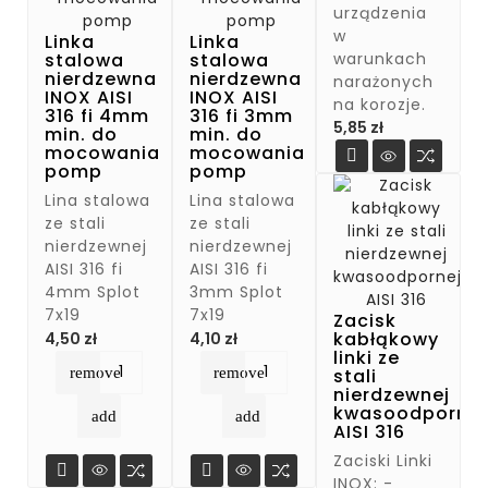
urządzenia
w
Linka
Linka
warunkach
stalowa
stalowa
nierdzewna
nierdzewna
narażonych
INOX AISI
INOX AISI
na korozje.
316 fi 4mm
316 fi 3mm
Cena
5,85 zł
min. do
min. do
mocowania
mocowania

pomp
pomp
Lina stalowa
Lina stalowa
ze stali
ze stali
nierdzewnej
nierdzewnej
AISI 316 fi
AISI 316 fi
4mm Splot
3mm Splot
7x19
7x19
Zacisk
Cena
Cena
kabłąkowy
4,50 zł
4,10 zł
linki ze
remove
remove
stali
nierdzewnej
kwasoodpornej
add
add
AISI 316
Zaciski Linki


INOX: -