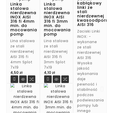
kabłąkowy
Linka
Linka
linki ze
stalowa
stalowa
stali
nierdzewna
nierdzewna
nierdzewnej
INOX AISI
INOX AISI
kwasoodpornej
316 fi 4mm
316 fi 3mm
AISI 316
min. do
min. do
mocowania
mocowania
Zaciski Linki
pomp
pomp
INOX: -
Lina stalowa
Lina stalowa
wykonane
ze stali
ze stali
ze stali
nierdzewnej
nierdzewnej
nierdzewnej
AISI 316 fi
AISI 316 fi
AISI 316
4mm Splot
3mm Splot
Wysoka
7x19
7x19
jakość
Cena
Cena
4,50 zł
4,10 zł
wykonania
daje


pewność i
stabilność
podczas
podwieszania
pompy lub
innego