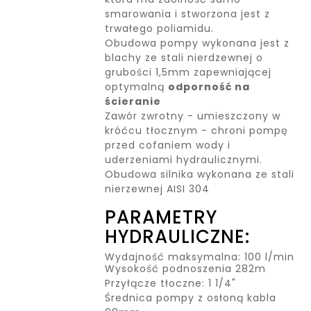
smarowania i stworzona jest z
trwałego poliamidu.
Obudowa pompy wykonana jest z
blachy ze stali nierdzewnej o
grubości 1,5mm zapewniającej
optymalną
odporność na
ścieranie
Zawór zwrotny - umieszczony w
króćcu tłocznym - chroni pompę
przed cofaniem wody i
uderzeniami hydraulicznymi.
Obudowa silnika wykonana ze stali
nierzewnej AISI 304
PARAMETRY
HYDRAULICZNE:
Wydajność maksymalna: 100 l/min
Wysokość podnoszenia 282m
Przyłącze tłoczne: 1 1/4"
Średnica pompy z osłoną kabla