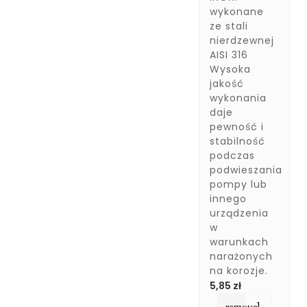
wykonane
ze stali
nierdzewnej
AISI 316
Wysoka
jakość
wykonania
daje
pewność i
stabilność
podczas
podwieszania
pompy lub
innego
urządzenia
w
warunkach
narażonych
na korozje.
Cena
5,85 zł
remove