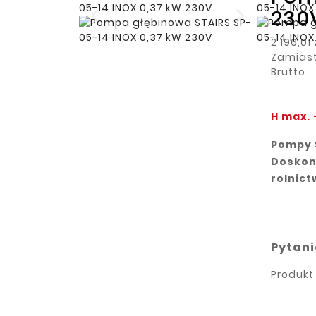
230
2 196,01 
Zamiast 
Brutto
H max. 
Pompy 
Doskon
rolnict
Pytani
Produkt