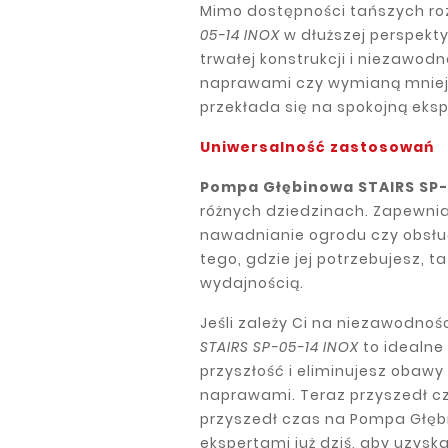
Mimo dostępności tańszych ro
05-14 INOX
w dłuższej perspekty
trwałej konstrukcji i niezawod
naprawami czy wymianą mniej 
przekłada się na spokojną eksp
Uniwersalność zastosowań
Pompa Głębinowa STAIRS SP-
różnych dziedzinach. Zapewnia
nawadnianie ogrodu czy obsług
tego, gdzie jej potrzebujesz,
wydajnością.
Jeśli zależy Ci na niezawodnośc
STAIRS SP-05-14 INOX
to idealne 
przyszłość i eliminujesz obaw
naprawami. Teraz przyszedł cz
przyszedł czas na Pompa Głębi
ekspertami już dziś, aby uzysk