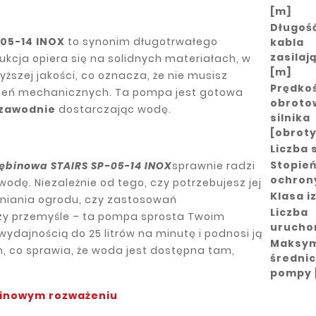
[m]
Długoś
05-14 INOX
to synonim długotrwałego
kabla
zasilaj
rukcja opiera się na solidnych materiałach, w
[m]
ższej jakości, co oznacza, że nie musisz
Prędko
odzeń mechanicznych. Ta pompa jest gotowa
obroto
zawodnie
dostarczając wodę.
silnika
[obrot
Liczba 
Stopie
ębinowa STAIRS SP-05-14 INOX
sprawnie radzi
ochron
dę. Niezależnie od tego, czy potrzebujesz jej
Klasa iz
niania ogrodu, czy zastosowań
Liczba
czy przemyśle – ta pompa sprosta Twoim
urucho
dajnością do 25 litrów na minutę i podnosi ją
Maksy
 co sprawia, że woda jest dostępna tam,
średni
pompy
inowym rozważeniu