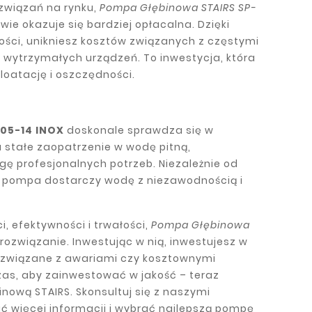
związań na rynku,
Pompa Głębinowa STAIRS SP-
wie okazuje się bardziej opłacalna. Dzięki
ności, unikniesz kosztów związanych z częstymi
wytrzymałych urządzeń. To inwestycja, która
loatację i oszczędności.
05-14 INOX
doskonale sprawdza się w
 stałe zaopatrzenie w wodę pitną,
ę profesjonalnych potrzeb. Niezależnie od
 ta pompa dostarczy wodę z niezawodnością i
i, efektywności i trwałości,
Pompa Głębinowa
rozwiązanie. Inwestując w nią, inwestujesz w
y związane z awariami czy kosztownymi
as, aby zainwestować w jakość – teraz
nową STAIRS. Skonsultuj się z naszymi
ać więcej informacji i wybrać najlepszą pompę