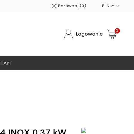
Porównaj
(0)
PLN zł

0
Logowanie
NTAKT
4 INOX 0,37 kW