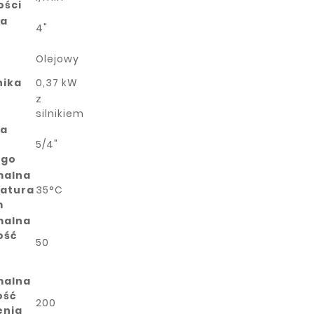
ości
ca
4"
Olejowy
nika
0,37 kW
z
silnikiem
ca
5/4"
ego
malna
atura
35°C
m
malna
ość
50
malna
ość
200
enia