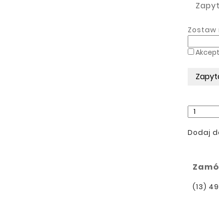
Zapyt
Zostaw 
Akcept
Dodaj d
Zamów
(13) 4