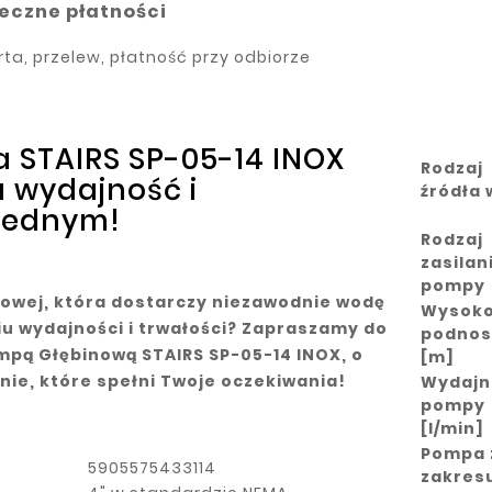
eczne płatności
arta, przelew, płatność przy odbiorze
 STAIRS SP-05-14 INOX
Rodzaj
a wydajność i
źródła
jednym!
Rodzaj
zasilan
pompy
owej, która dostarczy niezawodnie wodę
Wysok
iu wydajności i trwałości? Zapraszamy do
podnos
mpą Głębinową STAIRS SP-05-14 INOX, o
[m]
nie, które spełni Twoje oczekiwania!
Wydajn
pompy
[l/min]
Pompa 
5905575433114
zakres