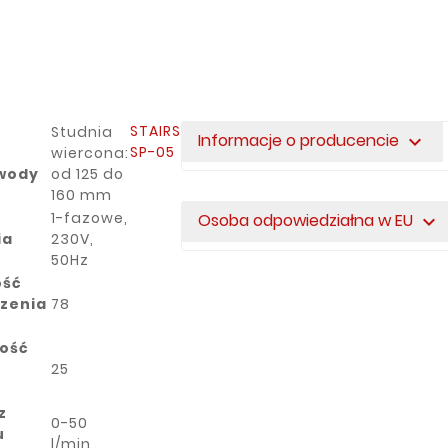
STAIRS
Studnia
Informacje o producencie
expand_more
SP-05
wiercona:
 wody
od 125 do
160 mm
1-fazowe,
Osoba odpowiedziałna w EU
expand_more
ia
230V,
50Hz
ość
zenia
78
ość
25
z
0-50
u
l/min