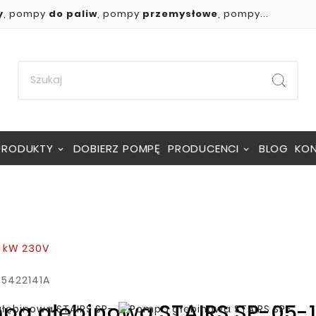
y
, pompy
do paliw
, pompy
przemysłowe
, pompy...
PRODUKTY
DOBIERZ POMPĘ
PRODUCENCI
BLOG
KO
7 kW 230V
95422141A
pa głębinowa STAIRS SP-05-1