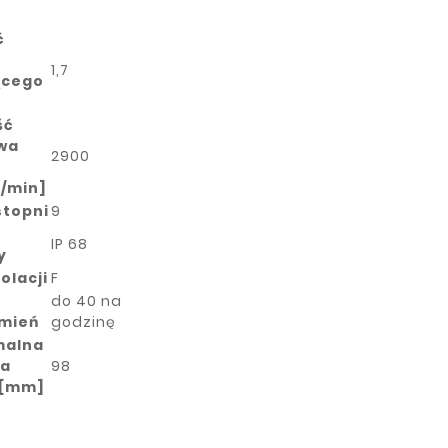
ć
1,7
ącego
ść
wa
2900
y/min]
stopni
9
ń
IP 68
y
olacji
F
do 40 na
mień
godzinę
malna
ca
98
 [mm]