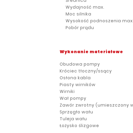
Średnica
Wydajność max.
Moc silnika
Wysokość podnoszenia max
Pobór prądu
Wykonanie materiałowe
Obudowa pompy
Króciec tłoczny/ssący
Osłona kabla
Piasty wirników
Wirniki
Wał pompy
Zawór zwrotny (umieszczony w
Sprzęgło wału
Tuleja wału
Łożysko ślizgowe