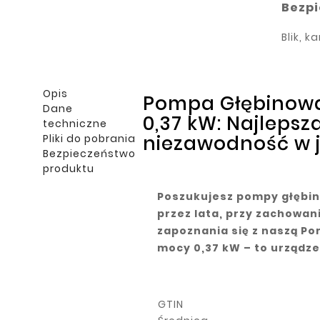
Bezpi
Blik, k
Opis
Pompa Głębinowa
Dane
0,37 kW: Najlepsz
techniczne
niezawodność w 
Pliki do pobrania
Bezpieczeństwo
produktu
Poszukujesz pompy głębin
przez lata, przy zachowan
zapoznania się z naszą Po
mocy 0,37 kW – to urządze
GTIN