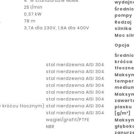
4" w standardzie NEMA
wydajn
25 l/min
Średni
0,37 kW
pompy
.
78 m
Rodzaj
3,7A dla 230V, 1,6A dla 400V
silnika
Moc sil
Opcja
Średni
króćca
stal nierdzewna AISI 304
tłoczn
stal nierdzewna AISI 304
Maksy
stal nierdzewna AISI 304
temper
stal nierdzewna AISI 304
mediu
stal nierdzewna AISI 304
Maksy
stal nierdzewna AISI 304
zawart
 króćcu tłocznym)
stal nierdzewna AISI 304
piasku
stal nierdzewna AISI 304
[g/m³]
węgiel/grafit/PTFE
Maksy
głębok
NBR
zanurz