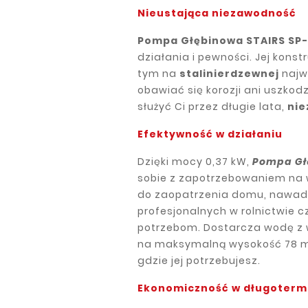
Nieustająca niezawodność
Pompa Głębinowa STAIRS SP-
działania i pewności. Jej konst
tym na
stali
nierdzewnej
najwy
obawiać się korozji ani uszk
służyć Ci przez długie lata,
nie
Efektywność w działaniu
Dzięki mocy 0,37 kW,
Pompa Gł
sobie z zapotrzebowaniem na wo
do zaopatrzenia domu, nawad
profesjonalnych w rolnictwie 
potrzebom. Dostarcza wodę z wy
na maksymalną wysokość 78 m,
gdzie jej potrzebujesz.
Ekonomiczność w długoterm