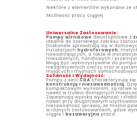
Niektóre z elementów wykonane ze st
Możliwość pracy ciągłej
Uniwersalne Zastosowanie:
Pompy wirnikowe
dwustopniowe z
ż
idealne do szerokiego zakresu zasto
Doskonale sprawdzają się w domowy
instalacjach
hydroforowych
, mały
nawadniających, a także w instalacj
mieszkalnych, handlowych i przemys
Mogą być wykorzystywane do pompo
nieagresywnych cieczy oraz w syst
myjących i myjniach samochodowyc
Solidność i Wydajność:
Pompy z serii
CDA
charakteryzują si
konstrukcją i niezawodnością
. Dzi
kompaktowym wymiarom, są łatwe 
nawet w trudno dostępnych miejscac
Zapewniają wysoką wydajność i stabi
nawet przy długotrwałym użytkowaniu
niezawodność sprawia, że można pol
w różnych zastosowaniach, gdzie wy
ciągła i
bezawaryjna
praca.