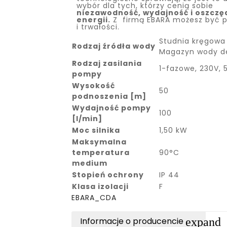
wybór dla tych, którzy cenią sobie
niezawodność, wydajność i oszczę
energii.
Z firmą EBARA możesz być p
i trwałości.
Studnia kręgowa 
Rodzaj źródła wody
Magazyn wody d
Rodzaj zasilania
1-fazowe, 230V, 
pompy
Wysokość
50
podnoszenia [m]
Wydajność pompy
100
[l/min]
Moc silnika
1,50 kW
Maksymalna
temperatura
90°C
medium
Stopień ochrony
IP 44
Klasa izolacji
F
EBARA_CDA
expand
Informacje o producencie