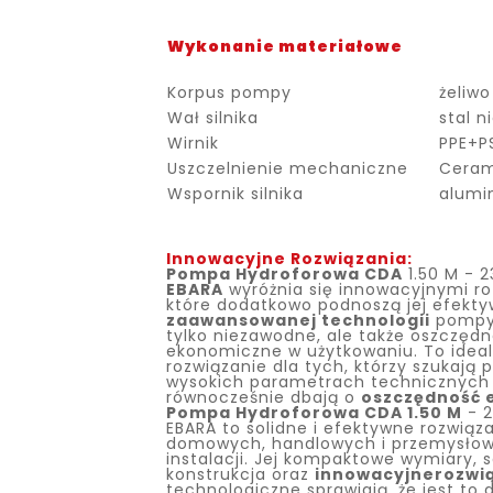
Wykonanie materiałowe
Korpus pompy
żeliwo
Wał silnika
stal n
Wirnik
PPE+P
Uszczelnienie mechaniczne
Ceram
Wspornik silnika
alum
Innowacyjne Rozwiązania:
Pompa Hydroforowa CDA
1.50 M - 
EBARA
wyróżnia się innowacyjnymi ro
które dodatkowo podnoszą jej efekty
zaawansowanej technologii
pompy 
tylko niezawodne, ale także oszczędn
ekonomiczne w użytkowaniu. To idea
rozwiązanie dla tych, którzy szukają
wysokich parametrach technicznych 
równocześnie dbają o
oszczędność e
Pompa Hydroforowa CDA 1.50 M
- 2
EBARA to solidne i efektywne rozwiąza
domowych, handlowych i przemysło
instalacji. Jej kompaktowe wymiary, s
konstrukcja oraz
innowacyjne
rozwi
technologiczne sprawiają, że jest to 