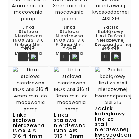
Linka
Linka
Zacisk
Stalowa
Stalowa
Kabłąkowy
Nierdzewna
Nierdzewna
Linki Ze Stali
INOX AISI 316
INOX AISI 316
Nierdzewnej
Fi 4mm Min.
Fi 3mm Min.
Kwasoodpornej
Cena
Cena
Cena
4,50 zł
4,10 zł
5,85 zł
Do
Do
AISI 316
Mocowania
Mocowania



Pomp
Pomp
Zacisk
kabłąkowy
Linka
Linka
linki ze
stalowa
stalowa
stali
nierdzewna
nierdzewna
nierdzewnej
INOX AISI
INOX AISI
kwasoodpornej
316 fi 4mm
316 fi 3mm