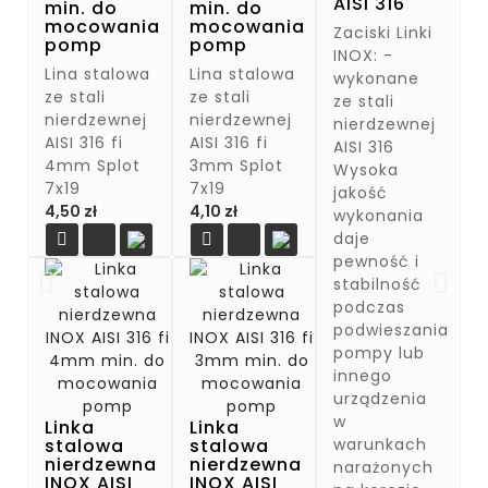
AISI 316
min. do
min. do
mocowania
mocowania
Zaciski Linki
pomp
pomp
INOX: -
Lina stalowa
Lina stalowa
wykonane
ze stali
ze stali
ze stali
nierdzewnej
nierdzewnej
nierdzewnej
AISI 316 fi
AISI 316 fi
AISI 316
4mm Splot
3mm Splot
Wysoka
7x19
7x19
jakość
Cena
Cena
4,50 zł
4,10 zł
wykonania
daje


pewność i
stabilność
podczas
podwieszania
pompy lub
innego
urządzenia
w
Linka
Linka
warunkach
stalowa
stalowa
nierdzewna
nierdzewna
narażonych
INOX AISI
INOX AISI