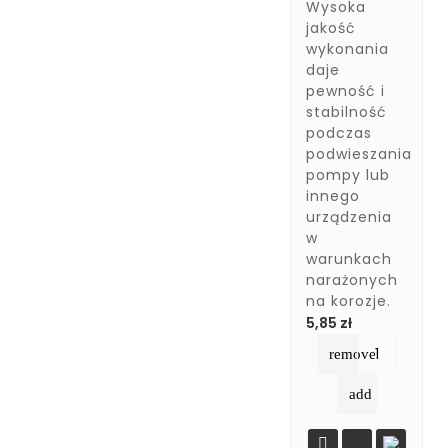
Wysoka
jakość
wykonania
daje
pewność i
stabilność
podczas
podwieszania
pompy lub
innego
urządzenia
w
warunkach
narażonych
na korozje.
Cena
5,85 zł
remove
add
