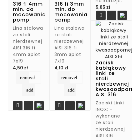
na korozje.
316 fi 4mm
316 fi 3mm
Cena
5,85 zł
min. do
min. do
mocowania
mocowania

pomp
pomp
Lina stalowa
Lina stalowa
ze stali
ze stali
nierdzewnej
nierdzewnej
AISI 316 fi
AISI 316 fi
4mm Splot
3mm Splot
7x19
7x19
Zacisk
Cena
Cena
kabłąkowy
4,50 zł
4,10 zł
linki ze
remove
remove
stali
nierdzewnej
kwasoodpornej
add
add
AISI 316
Zaciski Linki


INOX: -
wykonane
ze stali
nierdzewnej
AISI 316