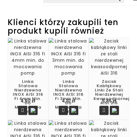
Klienci którzy zakupili ten
produkt kupili również
Linka
Linka
Zacisk
Stalowa
Stalowa
Kabłąkowy
Nierdzewna
Nierdzewna
Linki Ze Stali
INOX AISI 316
INOX AISI 316
Nierdzewnej
Fi 4mm Min.
Fi 3mm Min.
Kwasoodpornej
4,50 zł
4,10 zł
5,85 zł
Do
Do
AISI 316
Mocowania
Mocowania



Pomp
Pomp