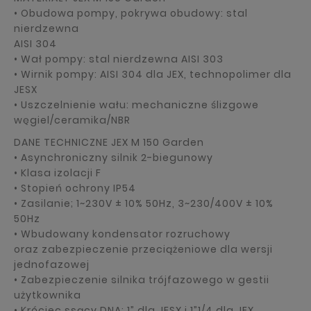
• Obudowa pompy, pokrywa obudowy: stal
nierdzewna
AISI 304
• Wał pompy: stal nierdzewna AISI 303
• Wirnik pompy: AISI 304 dla JEX, technopolimer dla
JESX
• Uszczelnienie wału: mechaniczne ślizgowe
węgiel/ceramika/NBR
DANE TECHNICZNE JEX M 150 Garden
• Asynchroniczny silnik 2-biegunowy
• Klasa izolacji F
• Stopień ochrony IP54
• Zasilanie; 1~230V ± 10% 50Hz, 3~230/400V ± 10%
50Hz
• Wbudowany kondensator rozruchowy
oraz zabezpieczenie przeciążeniowe dla wersji
jednofazowej
• Zabezpieczenie silnika trójfazowego w gestii
użytkownika
• Króciec ssący DNA: 1” dla JESX i 1”1/4 dla JEX