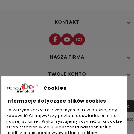
KONTAKT

NASZA FIRMA

TWOJE KONTO

Cookies
NEWSLETTER
Informacje dotyczące plików cookies
Tak
Ta witryna korzysta z własnych plików cookie, aby
zapewnić Ci najwyższy poziom doświadczenia na
Możesz zrezygnować w każdej chwili. W tym celu należy odnaleźć
naszej stronie . Wykorzystujemy również pliki cookie
szczegóły w naszej informacji prawnej.
stron trzecich w celu ulepszenia naszych usług,
analizy a nastepnie wyświetlania reklam