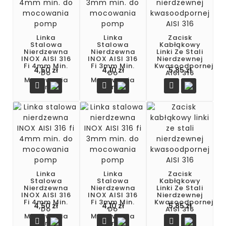
Linka
Linka
Zacisk
Stalowa
Stalowa
Kabłąkowy
Nierdzewna
Nierdzewna
Linki Ze Stali
INOX AISI 316
INOX AISI 316
Nierdzewnej
Fi 4mm Min.
Fi 3mm Min.
Kwasoodpornej
4,50 zł
4,10 zł
5,85 zł
Do
Do
AISI 316
Mocowania
Mocowania



Pomp
Pomp
Linka
Linka
Zacisk
Stalowa
Stalowa
Kabłąkowy
Nierdzewna
Nierdzewna
Linki Ze Stali
INOX AISI 316
INOX AISI 316
Nierdzewnej
Fi 4mm Min.
Fi 3mm Min.
Kwasoodpornej
Cena
Cena
Cena
4,50 zł
4,10 zł
5,85 zł
Do
Do
AISI 316
Mocowania
Mocowania



Pomp
Pomp