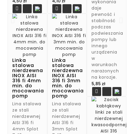
Cena
Cena
4,50 zł
4,10 zł
wykonania
daje


pewność i
stabilność
podczas
podwieszania
pompy lub
innego
urządzenia
w
Linka
Linka
warunkach
stalowa
stalowa
nierdzewna
nierdzewna
narażonych
INOX AISI
INOX AISI
na korozje.
316 fi 4mm
316 fi 3mm
Cena
5,85 zł
min. do
min. do
mocowania
mocowania

pomp
pomp
Lina stalowa
Lina stalowa
ze stali
ze stali
nierdzewnej
nierdzewnej
AISI 316 fi
AISI 316 fi
4mm Splot
3mm Splot