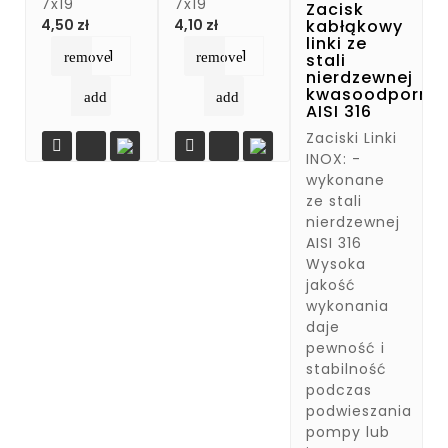
7x19
7x19
Zacisk
Cena
Cena
kabłąkowy
4,50 zł
4,10 zł
linki ze
remove
remove
stali
nierdzewnej
kwasoodpornej
add
add
AISI 316
Zaciski Linki


INOX: -
wykonane
ze stali
nierdzewnej
AISI 316
Wysoka
jakość
wykonania
daje
pewność i
stabilność
podczas
podwieszania
pompy lub