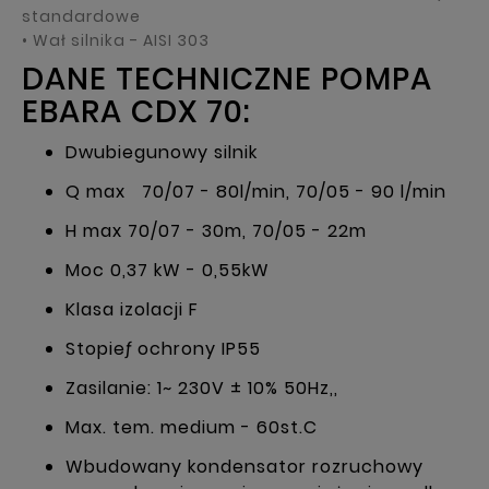
standardowe
• Wał silnika - AISI 303
DANE TECHNICZNE POMPA
EBARA CDX 70:
Dwubiegunowy silnik
Q max 70/07 - 80l/min, 70/05 - 90 l/min
H max 70/07 - 30m, 70/05 - 22m
Moc 0,37 kW - 0,55kW
Klasa izolacji F
Stopieƒ ochrony IP55
Zasilanie: 1~ 230V ± 10% 50Hz,,
Max. tem. medium - 60st.C
Wbudowany kondensator rozruchowy