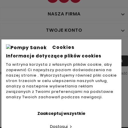
NASZA FIRMA

TWOJE KONTO

NEWSLETTER
Cookies
Informacje dotyczące plików cookies
Tak
Ta witryna korzysta z własnych plików cookie, aby
zapewnić Ci najwyższy poziom doświadczenia na
Możesz zrezygnować w każdej chwili. W tym celu należy odnaleźć
naszej stronie . Wykorzystujemy również pliki cookie
szczegóły w naszej informacji prawnej.
stron trzecich w celu ulepszenia naszych usług,
analizy a nastepnie wyświetlania reklam
Akceptuję
związanych z Twoimi preferencjami na podstawie
ogólne
warunki
analizy Twoich zachowań podczas nawigacji.
użytkowania
i
politykę
prywatności
Sprawdź opinie Klientów na
Zaakceptuj wszystkie
Dostosuj