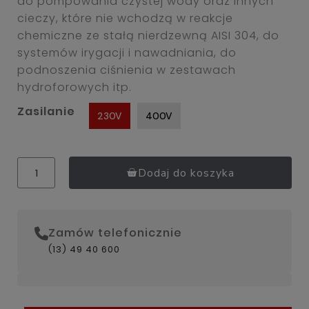
do pompowania czystej wody oraz innych
cieczy, które nie wchodzą w reakcje
chemiczne ze stałą nierdzewną AISI 304, do
systemów irygacji i nawadniania, do
podnoszenia ciśnienia w zestawach
hydroforowych itp.
Zasilanie
230V
400V
Dodaj do koszyka
Zamów telefonicznie
(13) 49 40 600