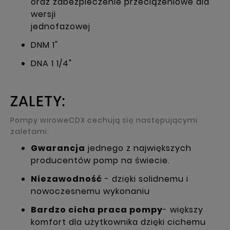
oraz zabezpieczenie przeciążeniowe dla
wersji
jednofazowej
DNM 1"
DNA 1 1/4"
ZALETY:
Pompy wiroweCDX cechują się następującymi
zaletami:
Gwarancja
jednego z największych
producentów pomp na świecie.
Niezawodność
- dzięki solidnemu i
nowoczesnemu wykonaniu
Bardzo cicha praca pompy
- większy
komfort dla użytkownika dzięki cichemu