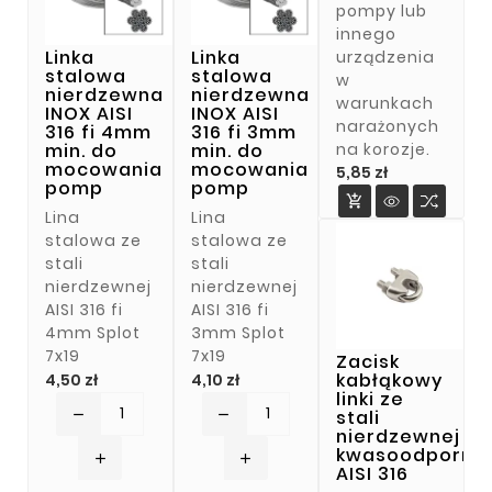
pompy lub
innego
Linka
Linka
urządzenia
stalowa
stalowa
w
nierdzewna
nierdzewna
warunkach
INOX AISI
INOX AISI
narażonych
316 fi 4mm
316 fi 3mm
na korozje.
min. do
min. do
mocowania
mocowania
Cena
5,85 zł
pomp
pomp

Lina
Lina
stalowa ze
stalowa ze
stali
stali
nierdzewnej
nierdzewnej
AISI 316 fi
AISI 316 fi
4mm Splot
3mm Splot
7x19
7x19
Zacisk
Cena
Cena
kabłąkowy
4,50 zł
4,10 zł
linki ze
stali
remove
remove
nierdzewnej
kwasoodporne
add
add
AISI 316