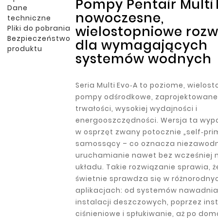
Pompy Pentair Multi 
Dane
nowoczesne,
techniczne
wielostopniowe rozw
Pliki do pobrania
Bezpieczeństwo
dla wymagających
produktu
systemów wodnych
Seria Multi Evo‑A to poziome, wielos
pompy odśrodkowe, zaprojektowane 
trwałości, wysokiej wydajności i
energooszczędności. Wersja ta wyp
w osprzęt zwany potocznie „self‑prim
samossący – co oznacza niezawod
uruchamianie nawet bez wcześniej 
układu. Takie rozwiązanie sprawia, ż
świetnie sprawdza się w różnorodny
aplikacjach: od systemów nawadnia
instalacji deszczowych, poprzez ins
ciśnieniowe i spłukiwanie, aż po domo