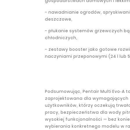
gospodarstwach domowych i lekkim
- nawadnianie ogrodów, spryskiwani
deszczowe,
- płukanie systemów grzewczych bą
chłodniczych,
- zestawy booster jako gotowe rozw
naczyniami przeponowymi (24 l lub 50
Podsumowując, Pentair Multi Evo‑A t
zaprojektowana dla wymagających
użytkowników, którzy oczekują trwało
pracy, bezpieczeństwa dla wody pit
wysokiej funkcjonalności — bez koni
wybierania konkretnego modelu w ra