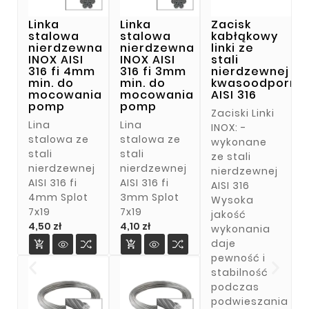
Linka
Linka
Zacisk
stalowa
stalowa
kabłąkowy
nierdzewna
nierdzewna
linki ze
INOX AISI
INOX AISI
stali
316 fi 4mm
316 fi 3mm
nierdzewnej
min. do
min. do
kwasoodporne
mocowania
mocowania
AISI 316
pomp
pomp
Zaciski Linki
Lina
Lina
INOX: -
stalowa ze
stalowa ze
wykonane
stali
stali
ze stali
nierdzewnej
nierdzewnej
nierdzewnej
AISI 316 fi
AISI 316 fi
AISI 316
4mm Splot
3mm Splot
Wysoka
7x19
7x19
jakość
Cena
Cena
4,50 zł
4,10 zł
wykonania
daje


pewność i
stabilność
podczas
podwieszania