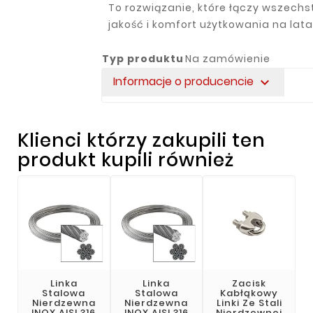
To rozwiązanie, które łączy wszechs
jakość i komfort użytkowania na lata
Typ produktu
Na zamówienie
Informacje o producencie
expand_more
Klienci którzy zakupili ten
produkt kupili również
Linka
Linka
Zacisk
Stalowa
Stalowa
Kabłąkowy
Nierdzewna
Nierdzewna
Linki Ze Stali
INOX AISI 316
INOX AISI 316
Nierdzewnej