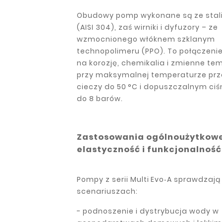
Obudowy pomp wykonane są ze stali
(AISI 304), zaś wirniki i dyfuzory – ze
wzmocnionego włóknem szklanym
technopolimeru (PPO). To połączeni
na korozję, chemikalia i zmienne te
przy maksymalnej temperaturze prz
cieczy do 50 °C i dopuszczalnym ciś
do 8 barów.
Zastosowania ogólnoużytkowe
elastyczność i funkcjonalność
Pompy z serii Multi Evo‑A sprawdzają 
scenariuszach:
- podnoszenie i dystrybucja wody w