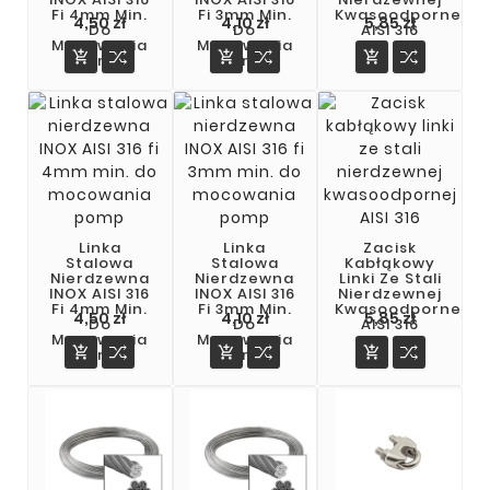
Fi 4mm Min.
Fi 3mm Min.
Kwasoodpornej
4,50 zł
4,10 zł
5,85 zł
Do
Do
AISI 316
Mocowania
Mocowania



Pomp
Pomp
Linka
Linka
Zacisk
Stalowa
Stalowa
Kabłąkowy
Nierdzewna
Nierdzewna
Linki Ze Stali
INOX AISI 316
INOX AISI 316
Nierdzewnej
Fi 4mm Min.
Fi 3mm Min.
Kwasoodpornej
Cena
Cena
Cena
4,50 zł
4,10 zł
5,85 zł
Do
Do
AISI 316
Mocowania
Mocowania



Pomp
Pomp