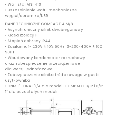
• Wał: stal AISI 416
• Uszczelnienie wału: mechaniczne
węgiel/ceramika/NBR
DANE TECHNICZNE COMPACT A M/8
• Asynchroniczny silnik dwubiegunowy
• Klasa izolacji F
• Stopień ochrony IP44
• Zasilanie: 1~ 230V ± 10% 50Hz, 3~230-400V ± 10%
50Hz
• Wbudowany kondensator rozruchowy
oraz zabezpieczenie przeciążeniowe
dla wersji jednofazowej
• Zabezpieczenie silnika trójfazowego w gestii
użytkownika
• DNM 1”- DNA 1”1/4 dla modeli COMPACT B/12 i B/15
1” dla pozostałych modeli