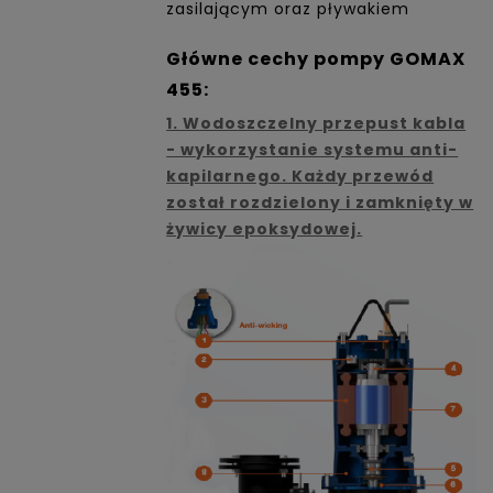
zasilającym oraz pływakiem
Główne cechy pompy GOMAX
455:
1. Wodoszczelny przepust kabla
- wykorzystanie systemu anti-
kapilarnego. Każdy przewód
został rozdzielony i zamknięty w
żywicy epoksydowej.