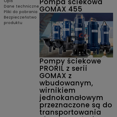
Pompa ściekowa
Opis
Dane techniczne
GOMAX 455
Pliki do pobrania
Bezpieczeństwo
produktu
Pompy ściekowe
PRORIL z serii
GOMAX z
wbudowanym,
wirnikiem
jednokanałowym
przeznaczone są do
transportowania