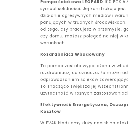
Pompa ściekowa LEOPARD
100 ECK 5.
symbol solidności. Jej konstrukcja jest
działanie agresywnych mediów i waru
panujących w trudnych środowiskach. 
od tego, czy pracujesz w przemyśle, g
czy domu, możesz polegać na niej w 
warunkach.
Rozdrabniacz Wbudowany
Ta pompa została wyposażona w wbu
rozdrabniacz, co oznacza, że może rad
odprowadzaniem ścieków zawierających
To znacząco zwiększa jej wszechstronn
użyteczność w różnych zastosowaniac
Efektywność Energetyczna, Oszczę
Kosztów
W EVAK kładziemy duży nacisk na efe