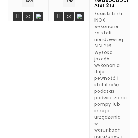
kwasoodporne
add
add
AISI 316
Zaciski Linki


INOX: -
wykonane
ze stali
nierdzewnej
AISI 316
Wysoka
jakość
wykonania
daje
pewność i
stabilność
podczas
podwieszania
pompy lub
innego
urządzenia
w
warunkach
narażonych