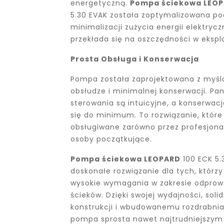
energetyczną.
Pompa ściekowa LEO
5.30 EVAK została zoptymalizowana p
minimalizacji zużycia energii elektrycz
przekłada się na oszczędności w eksplo
Prosta Obsługa i Konserwacja
Pompa została zaprojektowana z myślą
obsłudze i minimalnej konserwacji. Pa
sterowania są intuicyjne, a konserwac
się do minimum. To rozwiązanie, któr
obsługiwane zarówno przez profesjonali
osoby początkujące.
Pompa ściekowa LEOPARD
100 ECK 5.
doskonałe rozwiązanie dla tych, którzy
wysokie wymagania w zakresie odprow
ścieków. Dzięki swojej wydajności, solid
konstrukcji i wbudowanemu rozdrabnia
pompa sprosta nawet najtrudniejszy