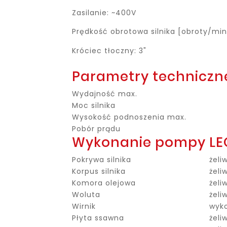
Zasilanie: ~400V
Prędkość obrotowa silnika [obroty/min
Króciec tłoczny: 3"
Parametry technicz
Wydajność max.
Moc silnika
Wysokość podnoszenia max.
Pobór prądu
Wykonanie pompy L
Pokrywa silnika
żeli
Korpus silnika
żeli
Komora olejowa
żeli
Woluta
żeli
Wirnik
wyko
Płyta ssawna
żeli