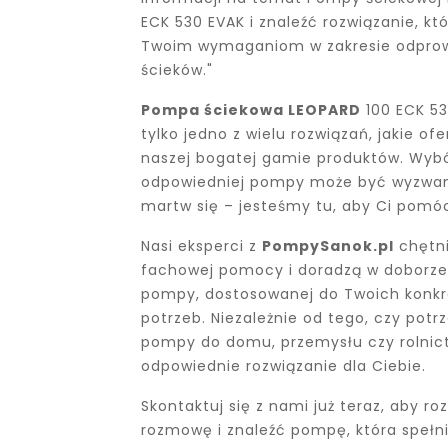
ECK 530 EVAK i znaleźć rozwiązanie, kt
Twoim wymaganiom w zakresie odpro
ścieków."
Pompa ściekowa LEOPARD
100 ECK 53
tylko jedno z wielu rozwiązań, jakie of
naszej bogatej gamie produktów. Wyb
odpowiedniej pompy może być wyzwan
martw się – jesteśmy tu, aby Ci pomó
Nasi eksperci z
PompySanok.pl
chętni
fachowej pomocy i doradzą w doborze 
pompy, dostosowanej do Twoich konk
potrzeb. Niezależnie od tego, czy potr
pompy do domu, przemysłu czy rolni
odpowiednie rozwiązanie dla Ciebie.
Skontaktuj się z nami już teraz, aby r
rozmowę i znaleźć pompę, która spełn