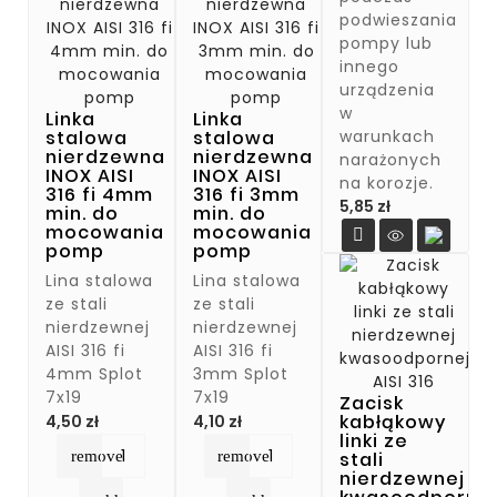
podwieszania
pompy lub
innego
urządzenia
w
Linka
Linka
warunkach
stalowa
stalowa
nierdzewna
nierdzewna
narażonych
INOX AISI
INOX AISI
na korozje.
316 fi 4mm
316 fi 3mm
Cena
5,85 zł
min. do
min. do
mocowania
mocowania

pomp
pomp
Lina stalowa
Lina stalowa
ze stali
ze stali
nierdzewnej
nierdzewnej
AISI 316 fi
AISI 316 fi
4mm Splot
3mm Splot
7x19
7x19
Zacisk
Cena
Cena
kabłąkowy
4,50 zł
4,10 zł
linki ze
remove
remove
stali
nierdzewnej