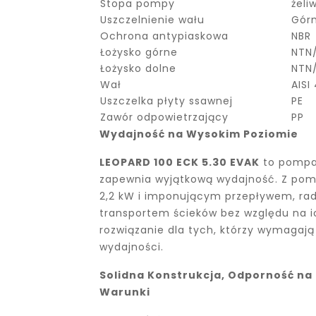
Stopa pompy
żeli
Uszczelnienie wału
Górn
Ochrona antypiaskowa
NBR
Łożysko górne
NTN/
Łożysko dolne
NTN/
Wał
AISI
Uszczelka płyty ssawnej
PE
Zawór odpowietrzający
PP
Wydajność na Wysokim Poziomie
LEOPARD 100 ECK 5.30 EVAK
to pompa,
zapewnia wyjątkową wydajność. Z po
2,2 kW i imponującym przepływem, radz
transportem ścieków bez względu na ic
rozwiązanie dla tych, którzy wymagaj
wydajności.
Solidna Konstrukcja, Odporność na
Warunki