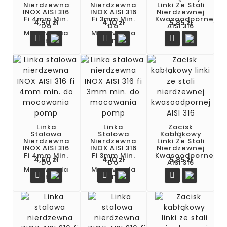
Nierdzewna
Nierdzewna
Linki Ze Stali
INOX AISI 316
INOX AISI 316
Nierdzewnej
Fi 4mm Min.
Fi 3mm Min.
Kwasoodpornej
4,50 zł
4,10 zł
5,85 zł
Do
Do
AISI 316
Mocowania
Mocowania



Pomp
Pomp
Linka
Linka
Zacisk
Stalowa
Stalowa
Kabłąkowy
Nierdzewna
Nierdzewna
Linki Ze Stali
INOX AISI 316
INOX AISI 316
Nierdzewnej
Fi 4mm Min.
Fi 3mm Min.
Kwasoodpornej
Cena
Cena
Cena
4,50 zł
4,10 zł
5,85 zł
Do
Do
AISI 316
Mocowania
Mocowania



Pomp
Pomp