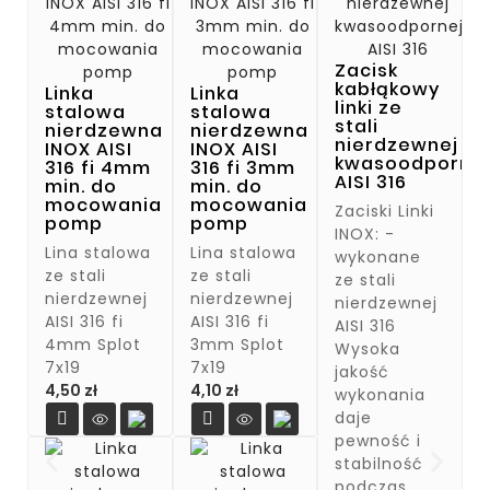
Zacisk
kabłąkowy
Linka
Linka
linki ze
stalowa
stalowa
stali
nierdzewna
nierdzewna
nierdzewnej
INOX AISI
INOX AISI
kwasoodporne
316 fi 4mm
316 fi 3mm
AISI 316
min. do
min. do
mocowania
mocowania
Zaciski Linki
pomp
pomp
INOX: -
Lina stalowa
Lina stalowa
wykonane
ze stali
ze stali
ze stali
nierdzewnej
nierdzewnej
nierdzewnej
AISI 316 fi
AISI 316 fi
AISI 316
4mm Splot
3mm Splot
Wysoka
7x19
7x19
jakość
Cena
Cena
4,50 zł
4,10 zł
wykonania
daje


pewność i
stabilność
podczas