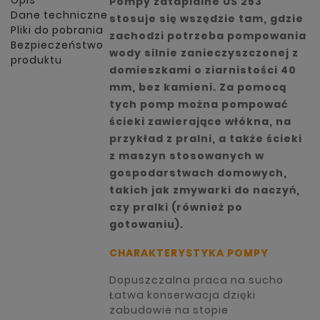
Opis
Pompy zatapialne US 253
Dane techniczne
stosuje się wszędzie tam, gdzie
Pliki do pobrania
zachodzi potrzeba pompowania
Bezpieczeństwo
wody silnie zanieczyszczonej z
produktu
domieszkami o ziarnistości 40
mm, bez kamieni. Za pomocą
tych pomp można pompować
ścieki zawierające włókna, na
przykład z pralni, a także ścieki
z maszyn stosowanych w
gospodarstwach domowych,
takich jak zmywarki do naczyń,
czy pralki (również po
gotowaniu).
CHARAKTERYSTYKA POMPY
Dopuszczalna praca na sucho
Łatwa konserwacja dzięki
zabudowie na stopie