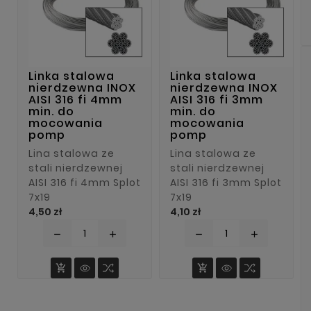
Linka stalowa
Linka stalowa
nierdzewna INOX
nierdzewna INOX
AISI 316 fi 4mm
AISI 316 fi 3mm
min. do
min. do
mocowania
mocowania
pomp
pomp
Lina stalowa ze
Lina stalowa ze
stali nierdzewnej
stali nierdzewnej
AISI 316 fi 4mm Splot
AISI 316 fi 3mm Splot
7x19
7x19
Cena
Cena
4,50 zł
4,10 zł
remove
add
remove
add

