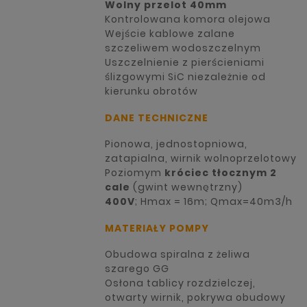
Wolny przelot 40mm
Kontrolowana komora olejowa
Wejście kablowe zalane
szczeliwem wodoszczelnym
Uszczelnienie z pierścieniami
ślizgowymi SiC niezależnie od
kierunku obrotów
DANE TECHNICZNE
Pionowa, jednostopniowa,
zatapialna, wirnik wolnoprzelotowy
Poziomym
króciec tłocznym 2
cale
(gwint wewnętrzny)
400V
; Hmax = 16m; Qmax=40m3/h
MATERIAŁY POMPY
Obudowa spiralna z żeliwa
szarego GG
Osłona tablicy rozdzielczej,
otwarty wirnik, pokrywa obudowy