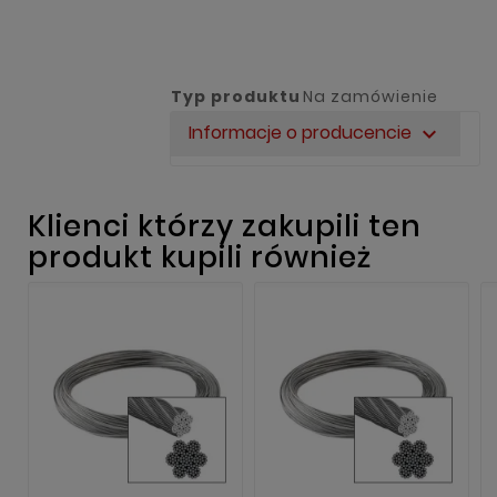
Typ produktu
Na zamówienie
Informacje o producencie
expand_more
Klienci którzy zakupili ten
produkt kupili również