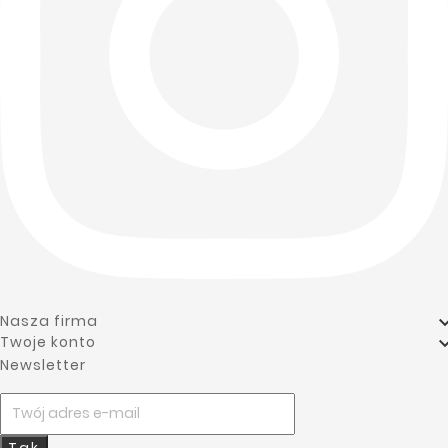
wszechstronne
wody z
Wykonana ze
rozwiązanie
piwnic,
stali
do
garaży czy
nierdzewnej,
odprowadzania
placów
pompa
wody z
budowy.
charakteryzuje
piwnic,
Wyposażona
się
garaży czy
w wyłącznik
podwójnym
placów
pływakowy,
uszczelnieniem
budowy.
stal
mechanicznym,
Wyposażona
nierdzewną
co
w wyłącznik
oraz
gwarantuje
pływakowy,
automatyczny
długotrwałą
stal
restart
żywotność. H
nierdzewną
(opcjonalny),
max - 19 m Q
oraz
pomaga
max - 360
Nasza firma
automatyczny
skutecznie
l/min Moc
Twoje konto
restart
zarządzać
silnika - 1,5
Newsletter
(opcjonalny),
poziomem
kW Nr.
pomaga
wód,
katalogowy:
skutecznie
zapewniając
1731201204A
zarządzać
niezawodność
Cena
3 871,73 zł