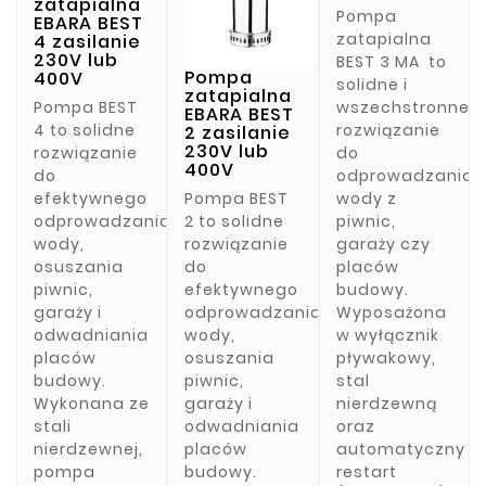
zatapialna
Pompa
EBARA BEST
zatapialna
4 zasilanie
230V lub
BEST 3 MA to
Pompa
400V
solidne i
zatapialna
Pompa BEST
wszechstronne
EBARA BEST
4 to solidne
rozwiązanie
2 zasilanie
230V lub
rozwiązanie
do
400V
do
odprowadzania
efektywnego
wody z
Pompa BEST
odprowadzania
piwnic,
2 to solidne
wody,
garaży czy
rozwiązanie
osuszania
placów
do
piwnic,
budowy.
efektywnego
garaży i
Wyposażona
odprowadzania
odwadniania
w wyłącznik
wody,
placów
pływakowy,
osuszania
budowy.
stal
piwnic,
Wykonana ze
nierdzewną
garaży i
stali
oraz
odwadniania
nierdzewnej,
automatyczny
placów
pompa
restart
budowy.