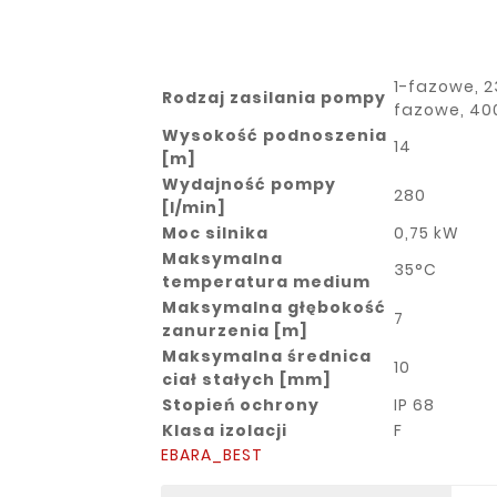
1-fazowe, 2
Rodzaj zasilania pompy
fazowe, 40
Wysokość podnoszenia
14
[m]
Wydajność pompy
280
[l/min]
Moc silnika
0,75 kW
Maksymalna
35°C
temperatura medium
Maksymalna głębokość
7
zanurzenia [m]
Maksymalna średnica
10
ciał stałych [mm]
Stopień ochrony
IP 68
Klasa izolacji
F
EBARA_BEST