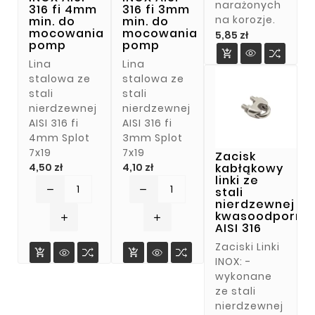
narażonych
316 fi 4mm
316 fi 3mm
na korozje.
min. do
min. do
mocowania
mocowania
Cena
5,85 zł
pomp
pomp

Lina
Lina
stalowa ze
stalowa ze
stali
stali
nierdzewnej
nierdzewnej
AISI 316 fi
AISI 316 fi
4mm Splot
3mm Splot
7x19
7x19
Zacisk
Cena
Cena
kabłąkowy
4,50 zł
4,10 zł
linki ze
stali
remove
remove
nierdzewnej
kwasoodporne
add
add
AISI 316
Zaciski Linki


INOX: -
wykonane
ze stali
nierdzewnej