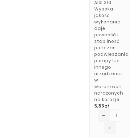
AISI 316
Wysoka
jakość
wykonania
daje
pewność i
stabilność
podczas
podwieszania
pompy lub
innego
urządzenia
w
warunkach
narażonych
na korozje.
Cena
5,85 zł
remove
add