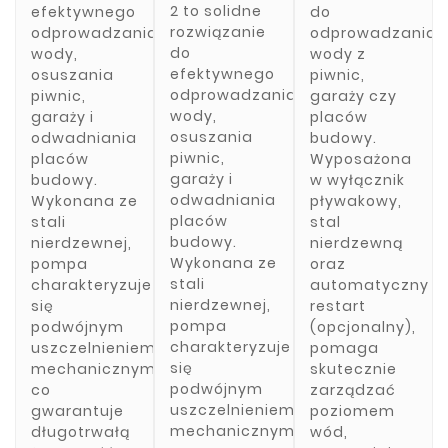
Cena
Omnigena -
372,84 zł
Tuleja
Elektroniczny
Cena
2 to solidne
9,50 zł
efektywnego
do
Niezawodny
pompy WZ
dławica
wzmacniająca
wyłącznik
rozwiązanie

odprowadzania
odprowadzania
Przewód
250
/wkładka/
ciśnieniowy
pompy WZ
remove
do
wody,
wody z
AQUATIC-
ze stali
EWC
Cena
17,00 zł
750
efektywnego
Anoda
osuszania
piwnic,
nierdzewnej
PROTECT 10
750-BLUE do
add
Cena
37,00 zł
tytanowa
do rur PE
wer.3.0
odprowadzania
remove
piwnic,
garaży czy
Pomp
AME 200
32 ITAP VX
przyłącze
wody,
garaży i
placów
Głębinowych.
remove
1/2 cala do
055
1/2"

add
osuszania
odwadniania
budowy.
18,59 zł
zbiorników
Wysokiej
Elektroniczny
piwnic,
placów
Wyposażona
na ciepłą
add
Cena
Cena
26,00 zł
jakości
wyłącznik
wodę
garaży i
budowy.
w wyłącznik
podst

tuleja
ciśnieniowy
remove
odwadniania
Wykonana ze
pływakowy,
Anoda

wzmacniająca
EWC
placów
stali
stal
tytanowa
add
(wkładka)
PROTECT 10
budowy.
nierdzewnej,
nierdzewną
zbiorników
ze stali
ver. 3.0 do
Wykonana ze
pompa
oraz
ciepłej wody
nierdzewnej
sterowania i
stali
charakteryzuje
automatyczny

użytkowej
do rur PE 32,
ochrony
nierdzewnej,
się
restart
AME 200 -Do
który
Twojej
pompa
podwójnym
(opcjonalny),
zbiorników o
zapewnia
pompy. EAN:
charakteryzuje
uszczelnieniem
pomaga
pojemności
dodatkowe
5904172881007
się
mechanicznym,
skutecznie
od 50l do
wzmocnienie
294,22 zł
podwójnym
co
zarządzać
400l
Cena
Cena
dla rur
uszczelnieniem
367,77 zł
gwarantuje
poziomem
-Średnica 3
podstawowa
polietylenowych.
mechanicznym,
długotrwałą
wód,
mm -
remove
Cena