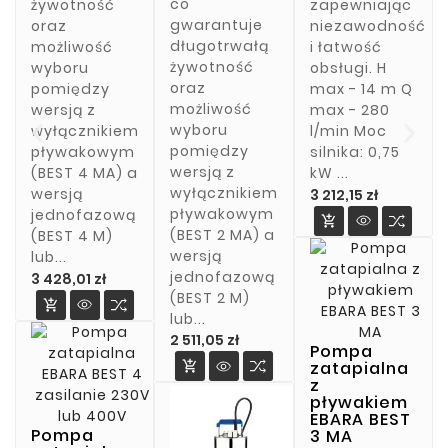
9,00 zł
co
żywotność
zapewniając
dostępne
gwarantuje
oraz
niezawodność
korki
add
remove
długotrwałą
możliwość
i łatwość
montażowe
żywotność
wyboru
obsługi. H
1/2 cala lub
add

oraz
pomiędzy
max - 14 m Q
3/4 cala lub
możliwość
wersją z
max - 280
z redukcją...

wyboru
wyłącznikiem
l/min Moc
Cena
372,84 zł
pomiędzy
pływakowym
silnika: 0,75
remove
wersją z
(BEST 4 MA) a
kW ...
wyłącznikiem
Cena
wersją
3 212,15 zł
add
pływakowym
jednofazową

(BEST 2 MA) a
(BEST 4 M)
wersją
lub...

jednofazową
Cena
3 428,01 zł
(BEST 2 M)

lub...
Cena
2 511,05 zł
Pompa
zatapialna

z
pływakiem
EBARA BEST
Pompa
3 MA