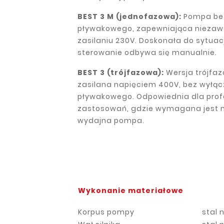
BEST 3 M (jednofazowa):
Pompa bez
pływakowego, zapewniająca nieza
zasilaniu 230V. Doskonała do sytuacj
sterowanie odbywa się manualnie.
BEST 3 (trójfazowa):
Wersja trójfa
zasilana napięciem 400V, bez wyłąc
pływakowego. Odpowiednia dla prof
zastosowań, gdzie wymagana jest 
wydajna pompa.
Wykonanie materiałowe
Korpus pompy
stal 