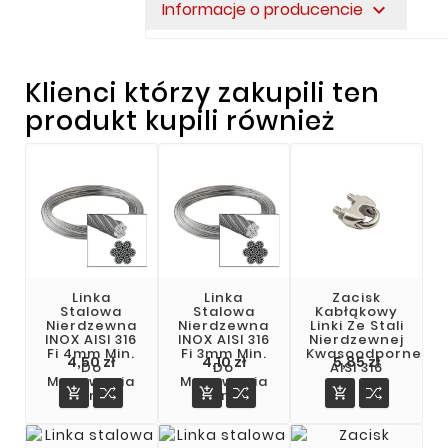
Informacje o producencie
expand_more
Klienci którzy zakupili ten
produkt kupili również
Linka
Linka
Zacisk
Stalowa
Stalowa
Kabłąkowy
Nierdzewna
Nierdzewna
Linki Ze Stali
INOX AISI 316
INOX AISI 316
Nierdzewnej
Fi 4mm Min.
Fi 3mm Min.
Kwasoodpornej
4,50 zł
4,10 zł
5,85 zł
Do
Do
AISI 316
Mocowania
Mocowania



Pomp
Pomp