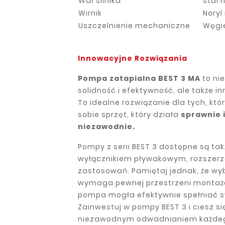
Wał silnika
stal 
Wirnik
Nory
Uszczelnienie mechaniczne
Węgie
Innowacyjne Rozwiązania
Pompa zatapialna BEST 3 MA
to nie
solidność i efektywność, ale także i
To idealne rozwiązanie dla tych, któ
sobie sprzęt, który działa
sprawnie 
niezawodnie.
Pompy z serii BEST 3 dostępne są tak
wyłącznikiem pływakowym, rozszerz
zastosowań. Pamiętaj jednak, że wybó
wymaga pewnej przestrzeni montaż
pompa mogła efektywnie spełniać sw
Zainwestuj w pompy BEST 3 i ciesz si
niezawodnym odwadnianiem każdeg