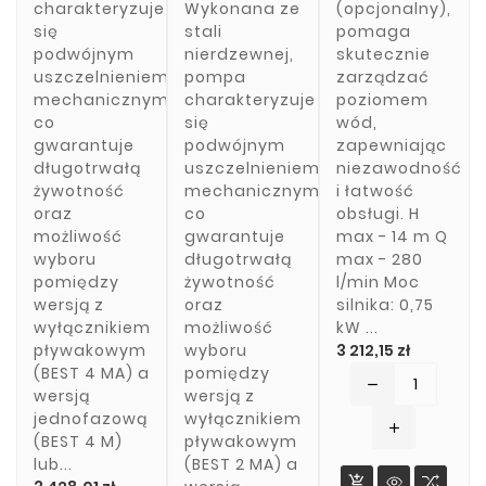
charakteryzuje
(opcjonalny),
Wykonana ze
się
pomaga
stali
podwójnym
skutecznie
nierdzewnej,
uszczelnieniem
zarządzać
pompa
mechanicznym,
poziomem
charakteryzuje
co
wód,
się
gwarantuje
zapewniając
podwójnym
długotrwałą
niezawodność
uszczelnieniem
żywotność
i łatwość
mechanicznym,
oraz
obsługi. H
co
możliwość
max - 14 m Q
gwarantuje
wyboru
max - 280
długotrwałą
pomiędzy
l/min Moc
żywotność
wersją z
silnika: 0,75
oraz
wyłącznikiem
kW ...
możliwość
Cena
pływakowym
wyboru
3 212,15 zł
(BEST 4 MA) a
pomiędzy
remove
wersją
wersją z
jednofazową
wyłącznikiem
add
(BEST 4 M)
pływakowym
lub...
(BEST 2 MA) a

Cena