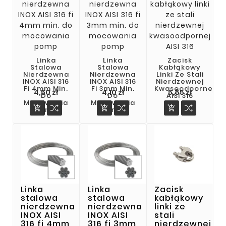
Linka
Linka
Zacisk
Stalowa
Stalowa
Kabłąkowy
Nierdzewna
Nierdzewna
Linki Ze Stali
INOX AISI 316
INOX AISI 316
Nierdzewnej
Fi 4mm Min.
Fi 3mm Min.
Kwasoodpornej
Cena
Cena
Cena
4,50 zł
4,10 zł
5,85 zł
Do
Do
AISI 316
Mocowania
Mocowania



Pomp
Pomp
Linka
Linka
Zacisk
stalowa
stalowa
kabłąkowy
nierdzewna
nierdzewna
linki ze
INOX AISI
INOX AISI
stali
316 fi 4mm
316 fi 3mm
nierdzewnej