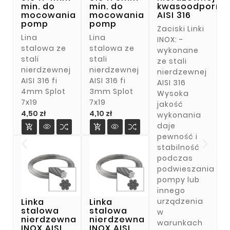
min. do
min. do
kwasoodporne
mocowania
mocowania
AISI 316
pomp
pomp
Zaciski Linki
Lina
Lina
INOX: -
stalowa ze
stalowa ze
wykonane
stali
stali
ze stali
nierdzewnej
nierdzewnej
nierdzewnej
AISI 316 fi
AISI 316 fi
AISI 316
4mm Splot
3mm Splot
Wysoka
7x19
7x19
jakość
Cena
Cena
4,50 zł
4,10 zł
wykonania
daje


pewność i
stabilność
podczas
podwieszania
pompy lub
innego
Linka
Linka
urządzenia
stalowa
stalowa
w
nierdzewna
nierdzewna
warunkach
INOX AISI
INOX AISI