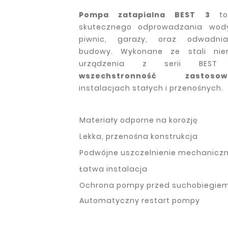
Pompa zatapialna BEST 3
to 
skutecznego odprowadzania wody
piwnic, garaży, oraz odwadni
budowy. Wykonane ze stali nier
urządzenia z serii BEST z
wszechstronność zastosow
instalacjach stałych i przenośnych.
Materiały odporne na korozję
Lekka, przenośna konstrukcja
Podwójne uszczelnienie mechanicz
Łatwa instalacja
Ochrona pompy przed suchobiegie
Automatyczny restart pompy