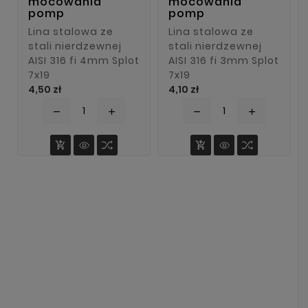
mocowania
mocowania
pomp
pomp
Lina stalowa ze
Lina stalowa ze
stali nierdzewnej
stali nierdzewnej
AISI 316 fi 4mm Splot
AISI 316 fi 3mm Splot
7x19
7x19
Cena
Cena
4,50 zł
4,10 zł
remove
add
remove
add

