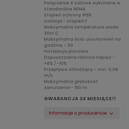
Połączenie 4 calowe wykonane w
standardzie NEMA
Stopień ochrony IP58
Izolacja - stopień F
Maksymalna temperatura woda
35st.C
Maksymalna ilość uruchomień na
godzinę - 30
Instalacja pionowa
Dopuszczalna różnica napięć -
+6% / -10%
Przepływa chłodzący - min. 0,08
m/s
Maksymalna głębokość
zanurzenia - 150 m
GWARANCJA 24 MIESIĄCE!!
Informacje o producencie
expand_more