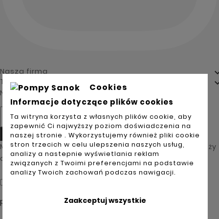
Nasza firma
Twoje konto
Cookies
Newsletter
Informacje dotyczące plików cookies
Ta witryna korzysta z własnych plików cookie, aby
zapewnić Ci najwyższy poziom doświadczenia na
Tak
naszej stronie . Wykorzystujemy również pliki cookie
stron trzecich w celu ulepszenia naszych usług,
Możesz zrezygnować w każdej chwili. W tym celu należy
analizy a nastepnie wyświetlania reklam
odnaleźć szczegóły w naszej informacji prawnej.
związanych z Twoimi preferencjami na podstawie
analizy Twoich zachowań podczas nawigacji.

Akceptuję ogólne warunki użytkowania i
politykę
Zaakceptuj wszystkie
prywatności