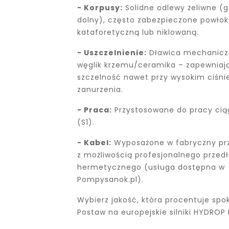
- Korpusy:
Solidne odlewy żeliwne (g
dolny), często zabezpieczone powło
kataforetyczną lub niklowaną.
- Uszczelnienie:
Dławica mechanic
węglik krzemu/ceramika – zapewniaj
szczelność nawet przy wysokim ciśni
zanurzenia.
- Praca:
Przystosowane do pracy cią
(S1).
- Kabel:
Wyposażone w fabryczny pr
z możliwością profesjonalnego przed
hermetycznego (usługa dostępna w
Pompysanok.pl).
Wybierz jakość, która procentuje spo
Postaw na europejskie silniki HYDROP