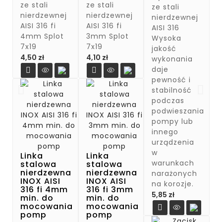
ze stali
ze stali
ze stali
nierdzewnej
nierdzewnej
nierdzewnej
AISI 316 fi
AISI 316 fi
AISI 316
4mm Splot
3mm Splot
Wysoka
7x19
7x19
jakość
Cena
Cena
4,50 zł
4,10 zł
wykonania
daje


pewność i
stabilność
podczas
podwieszania
pompy lub
innego
urządzenia
w
Linka
Linka
warunkach
stalowa
stalowa
nierdzewna
nierdzewna
narażonych
INOX AISI
INOX AISI
na korozje.
316 fi 4mm
316 fi 3mm
Cena
5,85 zł
min. do
min. do
mocowania
mocowania

pomp
pomp