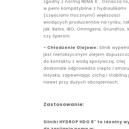
zgodny z normą NEMA 6". Oznacza to,
w pełni kompatybilne z hydraulikami
(częściami tłocznymi) większości
wiodących producentów na rynku, ta
jak: Belos, IBO, Omnigena, Grundfos, 
czy Speroni.
- Chłodzenie Olejowe:
Silnik wypełn
jest nietoksycznym olejem dopuszc
do kontaktu z wodą spożywczą. Olej
doskonale odprowadza ciepło i smaru
łożyska, zapewniając cichą i stabilną
nawet przy dużych obciążeniach.
Zastosowanie:
Silniki HYDROP HDO 6" to idealny w
do zasilania pomp w: