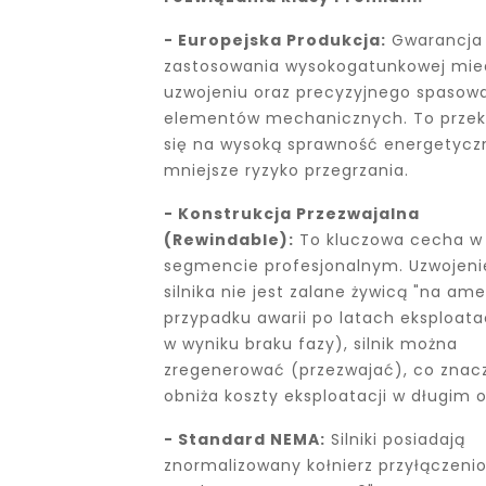
- Europejska Produkcja:
Gwarancja
zastosowania wysokogatunkowej mie
uzwojeniu oraz precyzyjnego spasow
elementów mechanicznych. To przek
się na wysoką sprawność energetyczn
mniejsze ryzyko przegrzania.
- Konstrukcja Przezwajalna
(Rewindable):
To kluczowa cecha w
segmencie profesjonalnym. Uzwojeni
silnika nie jest zalane żywicą "na am
przypadku awarii po latach eksploatac
w wyniku braku fazy), silnik można
zregenerować (przezwajać), co znac
obniża koszty eksploatacji w długim o
- Standard NEMA:
Silniki posiadają
znormalizowany kołnierz przyłączeni