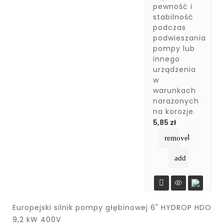
pewność i
stabilność
podczas
podwieszania
pompy lub
innego
urządzenia
w
warunkach
narażonych
na korozje.
Cena
5,85 zł
remove
add

Produkt
Europejski silnik pompy głębinowej 6" HYDROP HDO
Anoda
Zawór
Tuleja
Elektroniczny
Kabel,
Kabel Do
Dławica,
Niedostępny
Wzmacniająca
Tytanowa
Zwrotny
Wyłącznik
Przewód
Uszczelnienie
Wody Pitnej
9,2 kW 400V