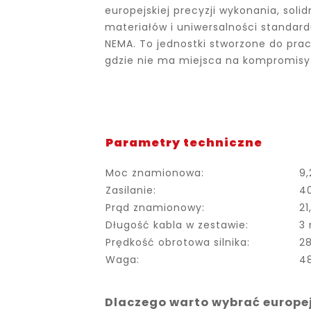
europejskiej precyzji wykonania, soli
materiałów i uniwersalności standar
NEMA. To jednostki stworzone do pra
gdzie nie ma miejsca na kompromisy
Parametry techniczne
Moc znamionowa:
9,
Zasilanie:
4
Prąd znamionowy:
21
Długość kabla w zestawie:
3
Prędkość obrotowa silnika:
2
Waga:
4
Dlaczego warto wybrać europe