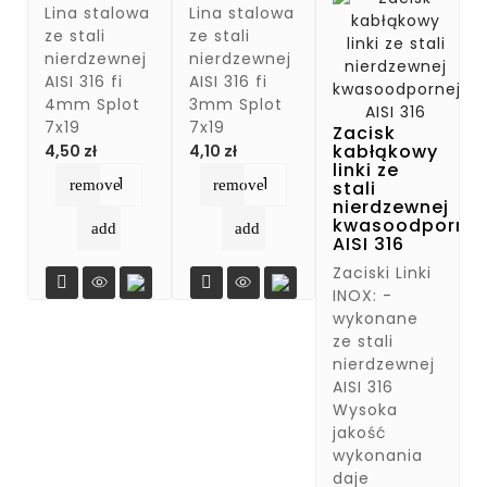
Lina stalowa
Lina stalowa
ze stali
ze stali
nierdzewnej
nierdzewnej
AISI 316 fi
AISI 316 fi
4mm Splot
3mm Splot
7x19
7x19
Zacisk
Cena
Cena
kabłąkowy
4,50 zł
4,10 zł
linki ze
remove
remove
stali
nierdzewnej
kwasoodpornej
add
add
AISI 316
Zaciski Linki


INOX: -
wykonane
ze stali
nierdzewnej
AISI 316
Wysoka
jakość
wykonania
daje