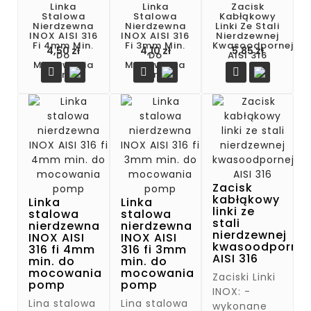
Linka
Linka
Zacisk
Stalowa
Stalowa
Kabłąkowy
Nierdzewna
Nierdzewna
Linki Ze Stali
INOX AISI 316
INOX AISI 316
Nierdzewnej
Fi 4mm Min.
Fi 3mm Min.
Kwasoodpornej
Cena
Cena
Cena
4,50 zł
4,10 zł
5,85 zł
Do
Do
AISI 316
Mocowania
Mocowania



Pomp
Pomp
Zacisk
kabłąkowy
Linka
Linka
linki ze
stalowa
stalowa
stali
nierdzewna
nierdzewna
nierdzewnej
INOX AISI
INOX AISI
kwasoodpornej
316 fi 4mm
316 fi 3mm
AISI 316
min. do
min. do
mocowania
mocowania
Zaciski Linki
pomp
pomp
INOX: -
Lina stalowa
Lina stalowa
wykonane