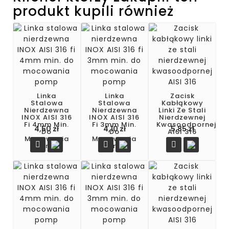
produkt kupili również
Linka
Linka
Zacisk
Stalowa
Stalowa
Kabłąkowy
Nierdzewna
Nierdzewna
Linki Ze Stali
INOX AISI 316
INOX AISI 316
Nierdzewnej
Fi 4mm Min.
Fi 3mm Min.
Kwasoodpornej
4,50 zł
4,10 zł
5,85 zł
Do
Do
AISI 316
Mocowania
Mocowania



Pomp
Pomp