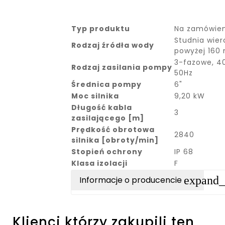
Typ produktu
Na zamówien
Studnia wier
Rodzaj źródła wody
powyżej 16
3-fazowe, 4
Rodzaj zasilania pompy
50Hz
Średnica pompy
6"
Moc silnika
9,20 kW
Długość kabla
3
zasilającego [m]
Prędkość obrotowa
2840
silnika [obroty/min]
Stopień ochrony
IP 68
Klasa izolacji
F
expand
Informacje o producencie
Klienci którzy zakupili ten