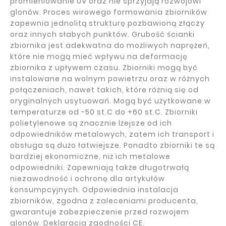
promieniowanie UV oraz nie sprzyjają rozwojowi
glonów. Proces wirowego formowania zbiorników
zapewnia jednolitą strukturę pozbawioną złączy
oraz innych słabych punktów. Grubość ścianki
zbiornika jest adekwatna do możliwych naprężeń,
które nie mogą mieć wpływu na deformację
zbiornika z upływem czasu. Zbiorniki mogą być
instalowane na wolnym powietrzu oraz w różnych
połączeniach, nawet takich, które różnią się od
oryginalnych usytuowań. Mogą być użytkowane w
temperaturze od -50 st.C do +60 st.C. Zbiorniki
polietylenowe są znacznie lżejsze od ich
odpowiedników metalowych, zatem ich transport i
obsługa są dużo łatwiejsze. Ponadto zbiorniki te są
bardziej ekonomiczne, niż ich metalowe
odpowiedniki. Zapewniają także długotrwałą
niezawodność i ochronę dla artykułów
konsumpcyjnych. Odpowiednia instalacja
zbiorników, zgodna z zaleceniami producenta,
gwarantuje zabezpieczenie przed rozwojem
glonów. Deklaracja zgodności CE.