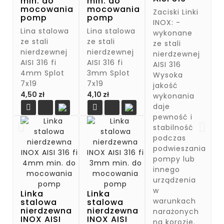
min. do
min. do
mocowania
mocowania
Zaciski Linki
pomp
pomp
INOX: -
Lina stalowa
Lina stalowa
wykonane
ze stali
ze stali
ze stali
nierdzewnej
nierdzewnej
nierdzewnej
AISI 316 fi
AISI 316 fi
AISI 316
4mm Splot
3mm Splot
Wysoka
7x19
7x19
jakość
Cena
Cena
4,50 zł
4,10 zł
wykonania
daje


pewność i
stabilność
podczas
podwieszania
pompy lub
innego
urządzenia
w
Linka
Linka
warunkach
stalowa
stalowa
nierdzewna
nierdzewna
narażonych
INOX AISI
INOX AISI
na korozje.