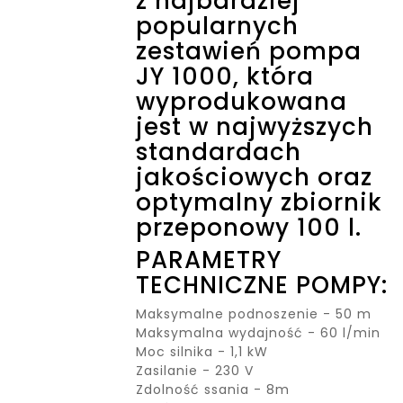
z najbardziej
popularnych
zestawień pompa
JY 1000, która
wyprodukowana
jest w najwyższych
standardach
jakościowych oraz
optymalny zbiornik
przeponowy 100 l.
PARAMETRY
TECHNICZNE POMPY:
Maksymalne podnoszenie - 50 m
Maksymalna wydajność - 60 l/min
Moc silnika - 1,1 kW
Zasilanie - 230 V
Zdolność ssania - 8m