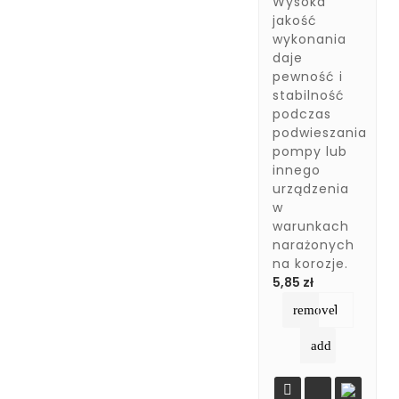
Wysoka
jakość
wykonania
daje
pewność i
stabilność
podczas
podwieszania
pompy lub
innego
urządzenia
w
warunkach
narażonych
na korozje.
Cena
5,85 zł
remove
add
