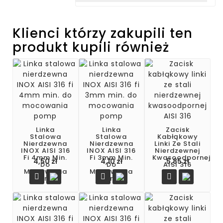
Klienci którzy zakupili ten
produkt kupili również
Linka
Linka
Zacisk
Stalowa
Stalowa
Kabłąkowy
Nierdzewna
Nierdzewna
Linki Ze Stali
INOX AISI 316
INOX AISI 316
Nierdzewnej
Fi 4mm Min.
Fi 3mm Min.
Kwasoodpornej
4,50 zł
4,10 zł
5,85 zł
Do
Do
AISI 316
Mocowania
Mocowania



Pomp
Pomp