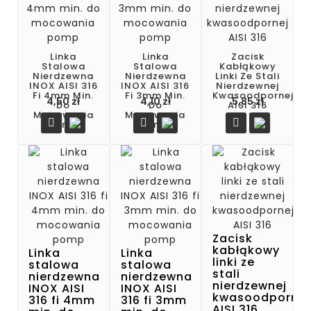
Linka
Linka
Zacisk
Stalowa
Stalowa
Kabłąkowy
Nierdzewna
Nierdzewna
Linki Ze Stali
INOX AISI 316
INOX AISI 316
Nierdzewnej
Fi 4mm Min.
Fi 3mm Min.
Kwasoodpornej
Cena
Cena
Cena
4,50 zł
4,10 zł
5,85 zł
Do
Do
AISI 316
Mocowania
Mocowania



Pomp
Pomp
Zacisk
kabłąkowy
Linka
Linka
linki ze
stalowa
stalowa
stali
nierdzewna
nierdzewna
nierdzewnej
INOX AISI
INOX AISI
kwasoodpornej
316 fi 4mm
316 fi 3mm
AISI 316