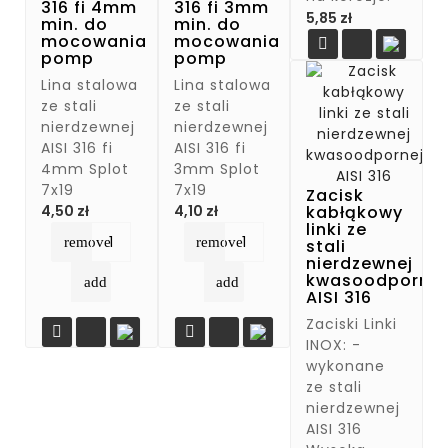
316 fi 4mm
316 fi 3mm
Cena
5,85 zł
min. do
min. do
mocowania
mocowania

pomp
pomp
Lina stalowa
Lina stalowa
ze stali
ze stali
nierdzewnej
nierdzewnej
AISI 316 fi
AISI 316 fi
4mm Splot
3mm Splot
7x19
7x19
Zacisk
Cena
Cena
kabłąkowy
4,50 zł
4,10 zł
linki ze
remove
remove
stali
nierdzewnej
kwasoodpornej
add
add
AISI 316
Zaciski Linki


INOX: -
wykonane
ze stali
nierdzewnej
AISI 316