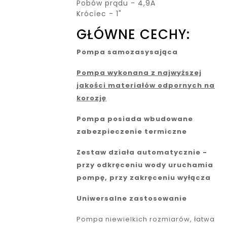
Pobów prądu - 4,9A
Króciec - 1"
GŁÓWNE CECHY:
Pompa samozasysająca
Pompa wykonana z najwyższej
jakości materiałów odpornych na
korozję
Pompa posiada wbudowane
zabezpieczenie termiczne
Zestaw działa automatycznie -
przy odkręceniu wody uruchamia
pompę, przy zakręceniu wyłącza
Uniwersalne zastosowanie
Pompa niewielkich rozmiarów, łatwa