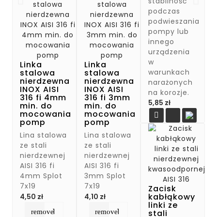
stabilność
podczas
podwieszania
pompy lub
innego
urządzenia
w
Linka
Linka
warunkach
stalowa
stalowa
nierdzewna
nierdzewna
narażonych
INOX AISI
INOX AISI
na korozje.
316 fi 4mm
316 fi 3mm
Cena
5,85 zł
min. do
min. do
mocowania
mocowania

pomp
pomp
Lina stalowa
Lina stalowa
ze stali
ze stali
nierdzewnej
nierdzewnej
AISI 316 fi
AISI 316 fi
4mm Splot
3mm Splot
7x19
7x19
Zacisk
Cena
Cena
kabłąkowy
4,50 zł
4,10 zł
linki ze
remove
remove
stali