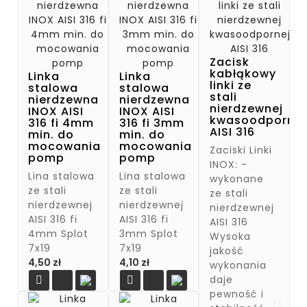
Zacisk
kabłąkowy
Linka
Linka
linki ze
stalowa
stalowa
stali
nierdzewna
nierdzewna
nierdzewnej
INOX AISI
INOX AISI
kwasoodpornej
316 fi 4mm
316 fi 3mm
AISI 316
min. do
min. do
mocowania
mocowania
Zaciski Linki
pomp
pomp
INOX: -
Lina stalowa
Lina stalowa
wykonane
ze stali
ze stali
ze stali
nierdzewnej
nierdzewnej
nierdzewnej
AISI 316 fi
AISI 316 fi
AISI 316
4mm Splot
3mm Splot
Wysoka
7x19
7x19
jakość
Cena
Cena
4,50 zł
4,10 zł
wykonania
daje


pewność i