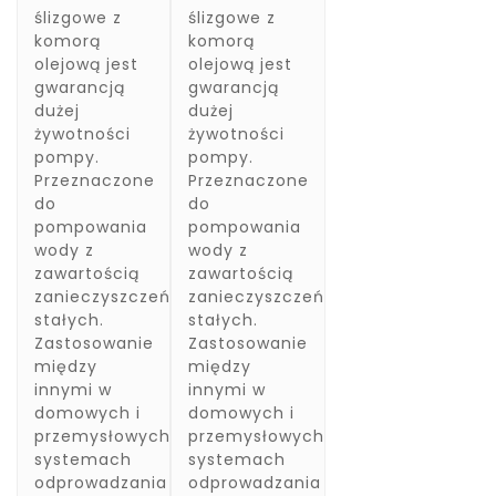
ślizgowe z
ślizgowe z
komorą
komorą
olejową jest
olejową jest
gwarancją
gwarancją
dużej
dużej
żywotności
żywotności
pompy.
pompy.
Przeznaczone
Przeznaczone
do
do
pompowania
pompowania
wody z
wody z
zawartością
zawartością
zanieczyszczeń
zanieczyszczeń
stałych.
stałych.
Zastosowanie
Zastosowanie
między
między
innymi w
innymi w
domowych i
domowych i
przemysłowych
przemysłowych
systemach
systemach
odprowadzania
odprowadzania