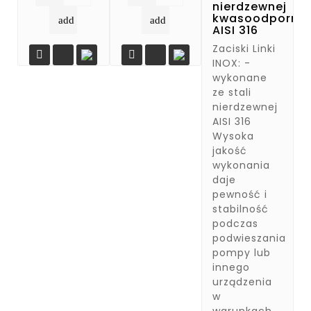
nierdzewnej
kwasoodpornej
add
add
AISI 316
Zaciski Linki


INOX: -
wykonane
ze stali
nierdzewnej
AISI 316
Wysoka
jakość
wykonania
daje
pewność i
stabilność
podczas
podwieszania
pompy lub
innego
urządzenia
w