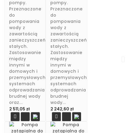
nierdzewnej
sterowania i

użytkowej
pompy.
pompy.
do rur PE 32,
ochrony
AME 200 -Do
Przeznaczone
Przeznaczone
który
Twojej
zbiorników o
do
do
zapewnia
pompy. EAN:
pojemności
pompowania
pompowania
dodatkowe
5904172881007
od 50l do
wody z
wody z
wzmocnienie
294,22 zł
400l
zawartością
zawartością
Cena
Cena
dla rur
367,77 zł
-Średnica 3
zanieczyszczeń
zanieczyszczeń
podstawowa
polietylenowych.
mm -
stałych.
stałych.
remove
Cena
9,00 zł
dostępne
Zastosowanie
Zastosowanie
korki
między
między
add
remove
montażowe
innymi w
innymi w
1/2 cala lub
domowych i
domowych i
add

3/4 cala lub
przemysłowych
przemysłowych
z redukcją...
systemach
systemach

Cena
odprowadzania
odprowadzania
372,84 zł
brudnej wody
brudnej
remove
oraz...
wody...
Cena
Cena
2 511,05 zł
2 242,60 zł
add


