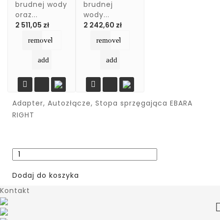
brudnej wody
brudnej
oraz...
wody...
Cena
Cena
2 511,05 zł
2 242,60 zł
remove
remove
add
add


Adapter, Autozłącze, Stopa sprzęgająca EBARA
RIGHT
Dodaj do koszyka
Kontakt