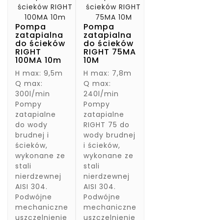
Pompa
Pompa
zatapialna
zatapialna
do ścieków
do ścieków
RIGHT
RIGHT 75MA
100MA 10m
10M
H max: 9,5m
H max: 7,8m
Q max:
Q max:
300l/min
240l/min
Pompy
Pompy
zatapialne
zatapialne
do wody
RIGHT 75 do
brudnej i
wody brudnej
ścieków,
i ścieków,
wykonane ze
wykonane ze
stali
stali
nierdzewnej
nierdzewnej
AISI 304.
AISI 304.
Podwójne
Podwójne
mechaniczne
mechaniczne
uszczelnienie
uszczelnienie