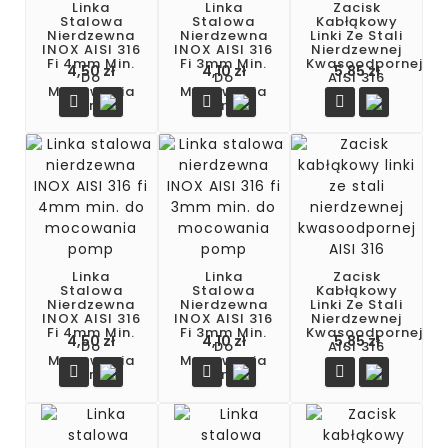
Linka
Linka
Zacisk
Stalowa
Stalowa
Kabłąkowy
Nierdzewna
Nierdzewna
Linki Ze Stali
INOX AISI 316
INOX AISI 316
Nierdzewnej
Fi 4mm Min.
Fi 3mm Min.
Kwasoodpornej
4,50 zł
4,10 zł
5,85 zł
Do
Do
AISI 316
Mocowania
Mocowania



Pomp
Pomp
Linka
Linka
Zacisk
Stalowa
Stalowa
Kabłąkowy
Nierdzewna
Nierdzewna
Linki Ze Stali
INOX AISI 316
INOX AISI 316
Nierdzewnej
Fi 4mm Min.
Fi 3mm Min.
Kwasoodpornej
Cena
Cena
Cena
4,50 zł
4,10 zł
5,85 zł
Do
Do
AISI 316
Mocowania
Mocowania



Pomp
Pomp